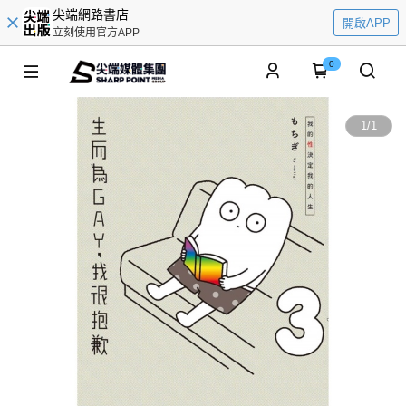
尖端網路書店
開啟APP
立刻使用官方APP
0
1
/
1