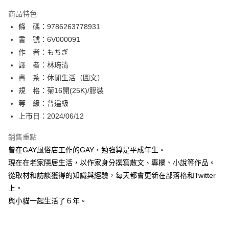
AFTEE先享後付
商品特色
相關說明
條 碼：9786263778931
【關於「AFTEE先享後付」】
ATM付款
AFTEE先享後付是「在收到商品之後才付款」的支付方式。 讓您購物簡單
書 號：6V000091
便利好安心！
作 者：もちぎ
１．簡單：不需註冊會員、不需綁卡、不需儲值。
運送方式
譯 者：林琬清
２．便利：只要手機號碼，簡訊認證，即可結帳。
３．安心：先確認商品／服務後，再付款。
書 系：休閒生活（圖文）
全家取貨付款
規 格：菊16開(25K)/膠裝
每筆NT$80，滿NT$500(含以上)免運費
【「AFTEE先享後付」結帳流程】
１．於結帳方式選擇「AFTEE先享後付」後，將跳轉至「AFTEE先享後付」
等 級：普遍級
付款後全家取貨
結帳頁面，進行簡訊認證並確認金額後，即可完成結帳。
上市日：2024/06/12
２．訂單成立數日內，您將收到繳費通知簡訊。
每筆NT$80，滿NT$500(含以上)免運費
３．收到繳費通知簡訊後14天內，點擊此簡訊中的連結，可透過四大超商／
銷售重點
ATM／網路銀行／等多元方式進行付款，方視為交易完成。
萊爾富取貨付款
※ 請注意：結帳手續完成當下不需立刻繳費，但若您需要取消訂單，請聯絡
曾在GAY風俗店工作的GAY，勉強算是平成年生。
每筆NT$80，滿NT$500(含以上)免運費
購買商品的店家。未經商家同意取消之訂單仍視為有效，需透過AFTEE先享
現在在老家隱居生活，以作家身分撰寫散文、專欄、小說等作品。
後付繳納相關費用。
從取材和訪談獲得的知識與經驗，每天都會更新在部落格和Twitter
付款後萊爾富取貨
※ 交易是否成功請以「AFTEE先享後付 」之結帳頁面顯示為準，若有關於
是否繳費成功／繳費後需取消欲退款等相關疑問，請聯繫「AFTEE先享後付
上。
每筆NT$80，滿NT$500(含以上)免運費
客戶支援中心」
https://netprotections.freshdesk.com/support/home
與小貓一起生活了６年。
7-11取貨付款
【注意事項】
１．透過由恩沛科技股份有限公司提供之「AFTEE先享後付」服務完成之交
每筆NT$80，滿NT$500(含以上)免運費