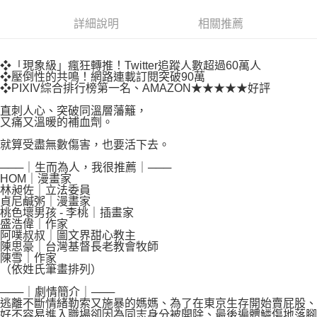
易，需依本服務之必要範圍內提供個人資料，並將交易相關給付款項請求債
權轉讓予恩沛科技股份有限公司。
付款後7-11取貨
詳細說明
相關推薦
２．關於個人資料處理事宜，請瀏覽以下網址：
每筆NT$80，滿NT$500(含以上)免運費
https://aftee.tw/terms/#terms3
３．未成年的使用者請事先徵得法定代理人或監護人之同意方可使用
宅配
❖「現象級」瘋狂轉推！Twitter追蹤人數超過60萬人
「AFTEE先享後付」，若未經同意申辦者引起之損失，本公司不負相關責
❖壓倒性的共鳴！網路連載訂閱突破90萬
任。
每筆NT$100，滿NT$800(含以上)免運費
❖PIXIV綜合排行榜第一名、AMAZON★★★★★好評
４．使用「AFTEE先享後付」時，將依據個別帳號之用戶狀況，依本公司即
時審查核予不同之上限額度；若仍有額度不足之情形，本公司將視審查結果
國家/地區配送
查看運費
直刺人心、突破同溫層藩籬，
請求用戶進行身份認證。
又痛又溫暖的補血劑。
５．嚴禁一人註冊多個帳號或使用他人資訊註冊。若發現惡意使用之情形，
就算受盡無數傷害，也要活下去。
恩沛科技股份有限公司將有權停止該用戶之使用額度並採取法律行動。
───｜生而為人，我很推薦｜───
HOM｜漫畫家
林昶佐｜立法委員
貞尼鹹粥｜漫畫家
桃色壞男孩 - 李桃｜插畫家
盛浩偉｜作家
阿噗叔叔｜圖文界甜心教主
陳思豪｜台灣基督長老教會牧師
陳雪｜作家
（依姓氏筆畫排列）
───｜劇情簡介｜───
逃離不斷情緒勒索又施暴的媽媽、為了在東京生存開始賣屁股、
好不容易進入職場卻因為同志身分被開除、最後遍體鱗傷地落腳