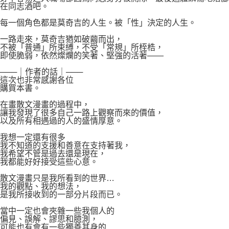
在同志酒吧。
每一個角色都是莫奇吉的人生。被「性」決定的人生。
一路走來，莫奇吉猶如破繭而出，
不被「普通」所束縛，不受「常規」所桎梏，
即使脆弱，依然燦爛的笑著、堅強的活著――
───｜作者的話｜───
這次也非常感謝各位
購買本書。
在畫散文漫畫的過程中，
讓我發現了很多自己一路上觀察而來的價值，
以及所有相遇過的人的盛情厚意。
我想一定還有很多
我不知道的支援和善意在支持著我，
我希望不管是過去還是現在，
我都能好好接受這些心意。
散文漫畫只是我所看到的世界…
我的觀點、我的想法，
是我所接收到的一部分片段而已。
當中一定也會夾雜一些我個人的
偏見、誤解、謬思和臆測，
可能也有會有一些獨善其身的