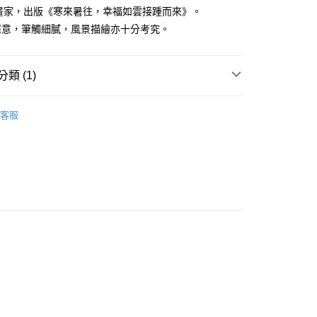
家取貨
成立數日內，您將收到繳費通知簡訊。
漫畫家，出版《寒來暑往，幸福如雲接踵而來》。
費通知簡訊後14天內，點擊此簡訊中的連結，可透過四大超商
0，滿NT$500(含以上)免運費
愜意，筆觸細膩，風景描繪亦十分考究。
網路銀行／等多元方式進行付款，方視為交易完成。
：結帳手續完成當下不需立刻繳費，但若您需要取消訂單，請聯
貨付款
的店家。未經商家同意取消之訂單仍視為有效，需透過AFTEE
繳納相關費用。
0，滿NT$500(含以上)免運費
類 (1)
否成功請以「AFTEE先享後付 」之結帳頁面顯示為準，若有關於
功／繳費後需取消欲退款等相關疑問，請聯繫「AFTEE先享後
爾富取貨
L漫畫
援中心」
https://netprotections.freshdesk.com/support/home
0，滿NT$500(含以上)免運費
客服
項】
付款
恩沛科技股份有限公司提供之「AFTEE先享後付」服務完成之
依本服務之必要範圍內提供個人資料，並將交易相關給付款項請
0，滿NT$500(含以上)免運費
讓予恩沛科技股份有限公司。
個人資料處理事宜，請瀏覽以下網址：
1取貨
ee.tw/terms/#terms3
0，滿NT$500(含以上)免運費
年的使用者請事先徵得法定代理人或監護人之同意方可使用
E先享後付」，若未經同意申辦者引起之損失，本公司不負相關責
AFTEE先享後付」時，將依據個別帳號之用戶狀況，依本公司
00，滿NT$800(含以上)免運費
核予不同之上限額度；若仍有額度不足之情形，本公司將視審查
用戶進行身份認證。
配送
查看運費
一人註冊多個帳號或使用他人資訊註冊。若發現惡意使用之情
科技股份有限公司將有權停止該用戶之使用額度並採取法律行