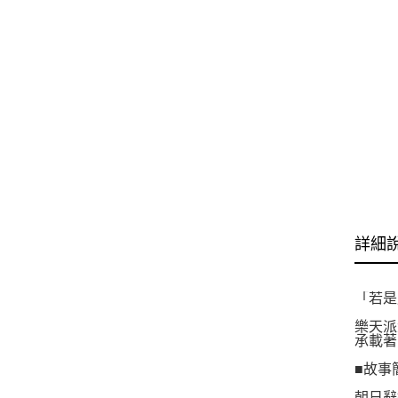
詳細
「若是
樂天派
承載著
■故事
朝日辭