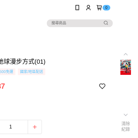
0
球漫步方式(01)
500免運
國家/地區配送
87
清除
紀錄