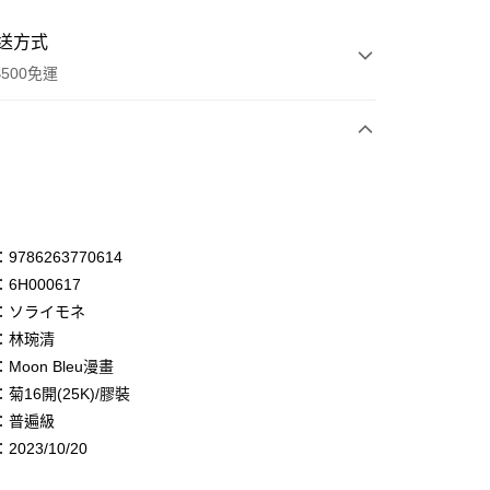
送方式
500免運
次付款
付款
享後付
786263770614
6H000617
FTEE先享後付」】
：ソライモネ
先享後付是「在收到商品之後才付款」的支付方式。 讓您購物簡單
心！
：林琬清
：不需註冊會員、不需綁卡、不需儲值。
Moon Bleu漫畫
：只要手機號碼，簡訊認證，即可結帳。
菊16開(25K)/膠裝
：先確認商品／服務後，再付款。
：普遍級
付款
EE先享後付」結帳流程】
023/10/20
0，滿NT$500(含以上)免運費
方式選擇「AFTEE先享後付」後，將跳轉至「AFTEE先享後
頁面，進行簡訊認證並確認金額後，即可完成結帳。