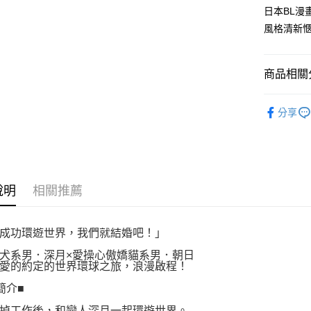
付款後全
２．訂單
日本BL
３．收到繳
每筆NT$8
風格清新
／ATM／
※ 請注意
萊爾富取
絡購買商品
先享後付
每筆NT$8
商品相關分
※ 交易是
是否繳費成
付款後萊
漫畫
B
付客戶支
每筆NT$8
分享
【注意事
7-11取貨
１．透過由
交易，需
每筆NT$8
求債權轉
２．關於
付款後7-1
說明
相關推薦
https://aft
每筆NT$8
３．未成
「AFTE
宅配
任。
成功環遊世界，我們就結婚吧！」
４．使用「
每筆NT$1
即時審查
犬系男．深月×愛操心傲嬌貓系男．朝日
愛的約定的世界環球之旅，浪漫啟程！
結果請求
國家/地區
５．嚴禁
簡介■
形，恩沛
動。
掉工作後，和戀人深月一起環遊世界。