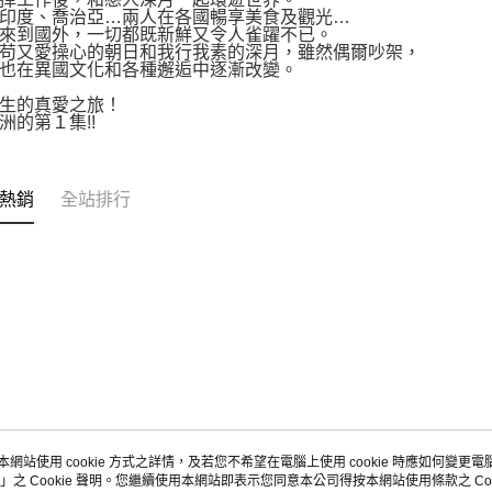
印度、喬治亞…兩人在各國暢享美食及觀光…
來到國外，一切都既新鮮又令人雀躍不已。
苟又愛操心的朝日和我行我素的深月，雖然偶爾吵架，
也在異國文化和各種邂逅中逐漸改變。
生的真愛之旅！
洲的第１集!!
熱銷
全站排行
本網站使用 cookie 方式之詳情，及若您不希望在電腦上使用 cookie 時應如何變更電腦的
」之 Cookie 聲明。您繼續使用本網站即表示您同意本公司得按本網站使用條款之 Coo
關於我們
客服資訊