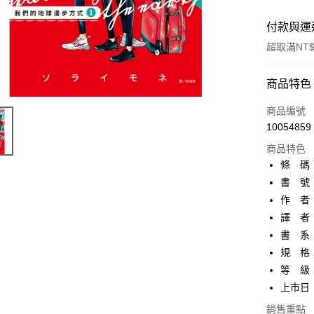
付款與運
超取滿NT$
付款方式
商品特色
信用卡一
商品編號
10054859
超商取貨
商品特色
AFTEE先
條 碼：9
相關說明
書 號：
【關於「A
作 者
ATM付款
AFTEE
便利好安
譯 者
１．簡單
書 系：
２．便利
運送方式
規 格：
３．安心
等 級
全家取貨
【「AFT
上市日：2
每筆NT$8
１．於結帳
付」結帳
銷售重點