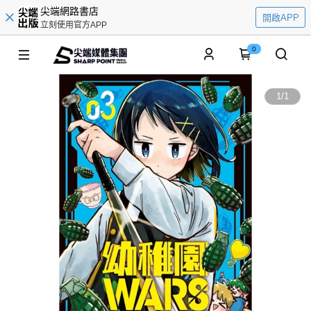
尖端網路書店
開啟APP
立刻使用官方APP
0
1
/
1