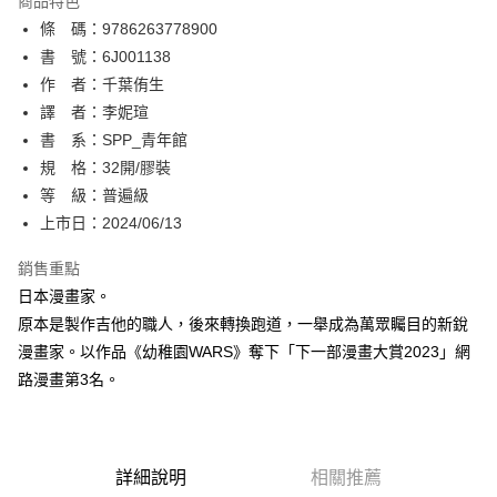
商品特色
相關說明
條 碼：9786263778900
【關於「AFTEE先享後付」】
ATM付款
AFTEE先享後付是「在收到商品之後才付款」的支付方式。 讓您購物簡單
書 號：6J001138
便利好安心！
作 者：千葉侑生
１．簡單：不需註冊會員、不需綁卡、不需儲值。
運送方式
譯 者：李妮瑄
２．便利：只要手機號碼，簡訊認證，即可結帳。
３．安心：先確認商品／服務後，再付款。
書 系：SPP_青年館
全家取貨付款
規 格：32開/膠裝
每筆NT$80，滿NT$500(含以上)免運費
【「AFTEE先享後付」結帳流程】
１．於結帳方式選擇「AFTEE先享後付」後，將跳轉至「AFTEE先享後付」
等 級：普遍級
付款後全家取貨
結帳頁面，進行簡訊認證並確認金額後，即可完成結帳。
上市日：2024/06/13
２．訂單成立數日內，您將收到繳費通知簡訊。
每筆NT$80，滿NT$500(含以上)免運費
３．收到繳費通知簡訊後14天內，點擊此簡訊中的連結，可透過四大超商／
銷售重點
ATM／網路銀行／等多元方式進行付款，方視為交易完成。
萊爾富取貨付款
※ 請注意：結帳手續完成當下不需立刻繳費，但若您需要取消訂單，請聯絡
日本漫畫家。
每筆NT$80，滿NT$500(含以上)免運費
購買商品的店家。未經商家同意取消之訂單仍視為有效，需透過AFTEE先享
原本是製作吉他的職人，後來轉換跑道，一舉成為萬眾矚目的新銳
後付繳納相關費用。
漫畫家。以作品《幼稚園WARS》奪下「下一部漫畫大賞2023」網
付款後萊爾富取貨
※ 交易是否成功請以「AFTEE先享後付 」之結帳頁面顯示為準，若有關於
是否繳費成功／繳費後需取消欲退款等相關疑問，請聯繫「AFTEE先享後付
路漫畫第3名。
每筆NT$80，滿NT$500(含以上)免運費
客戶支援中心」
https://netprotections.freshdesk.com/support/home
7-11取貨付款
【注意事項】
１．透過由恩沛科技股份有限公司提供之「AFTEE先享後付」服務完成之交
每筆NT$80，滿NT$500(含以上)免運費
易，需依本服務之必要範圍內提供個人資料，並將交易相關給付款項請求債
詳細說明
相關推薦
權轉讓予恩沛科技股份有限公司。