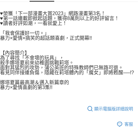
付款後7-11取貨
２．關於個人資料處理事宜，請瀏覽以下網址：
每筆NT$80，滿NT$500(含以上)免運費
https://aftee.tw/terms/#terms3
♥榮獲「下一部漫畫大賞2023」網路漫畫第3名！
３．未成年的使用者請事先徵得法定代理人或監護人之同意方可使用
♥第一話連載即掀起話題，獲得8萬則以上的好評留言！
宅配
「AFTEE先享後付」，若未經同意申辦者引起之損失，本公司不負相關責
♥讀者好評如潮，一看就愛上！
任。
每筆NT$100，滿NT$800(含以上)免運費
４．使用「AFTEE先享後付」時，將依據個別帳號之用戶狀況，依本公司即
「我會保護好一切。」
暴力×愛情×搞笑的超話題喜劇，正式開幕!!
時審查核予不同之上限額度；若仍有額度不足之情形，本公司將視審查結果
國家/地區配送
查看運費
請求用戶進行身份認證。
５．嚴禁一人註冊多個帳號或使用他人資訊註冊。若發現惡意使用之情形，
【內容簡介】
恩沛科技股份有限公司將有權停止該用戶之使用額度並採取法律行動。
為了尋找「不會壞的玩具」，
殺手娜塔夏前來幼稚園挑戰莉塔。
面對其猛烈的攻勢，蒲公英班的特殊教師們已無路可退。
看見同伴接連負傷，隱藏在莉塔體內的「魔女」即將甦醒──!?
娜塔夏篇最高潮＆邁入新篇章的
暴力×愛情喜劇的第3集!!
顯示電腦版詳細說明
客服