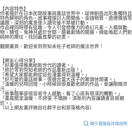
【內容特色】
作者擅於在日本民間故事與童話世界中，延伸創造出形象獨特且
特色鮮明的角色，故事裡探討人際關係、金錢物質、道德價值等
議題，深刻的寓意使人讀完後不禁被打動。
作品裡同時帶有逗趣、令人引發想像力的奇幻元素，人類與動
物、精怪、鬼神共處於世間，隨著劇情的開展，總能喚起人們對
純粹的嚮往，找回最真摯的初衷。
翻開書頁，歡迎來到奈知未佐子老師的魔法世界！
【網友心得分享】
「好書值得推薦給新世代的讀者。」
「終於等到奈知老師的作品重新出版！」
「希望大家都能夠從這些漫畫得到溫暖。」
「好可愛的童話故事，很適合當大孩子的案頭休閒書。」
「溫暖的兒時回憶，小時候就很喜歡老師的作品，會讓眼睛流
汗……」
「故事簡單卻很容易令人感動，看了心底有很深的觸動。」
「畫風簡潔溫暖，不誇張ˋ不矯飾，清新的內容讓讀者容易親
近。」
（以上網友書評摘自社群平台和部落格內容）
顯示電腦版詳細說明