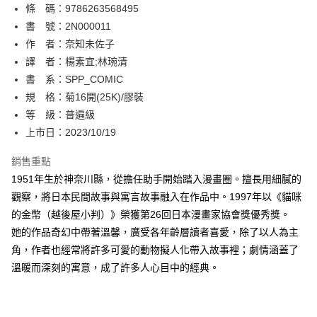
條 碼：9786263568495
【關於「AFTEE先享後付」】
ATM付款
AFTEE先享後付是「在收到商品之後才付款」的支付方式。 讓您購物簡單
書 號：2N000011
便利好安心！
作 者：奈知未佐子
１．簡單：不需註冊會員、不需綁卡、不需儲值。
運送方式
譯 者：楊素宜;林琬清
２．便利：只要手機號碼，簡訊認證，即可結帳。
３．安心：先確認商品／服務後，再付款。
書 系：SPP_COMIC
全家取貨付款
規 格：菊16開(25K)/膠裝
每筆NT$80，滿NT$500(含以上)免運費
【「AFTEE先享後付」結帳流程】
１．於結帳方式選擇「AFTEE先享後付」後，將跳轉至「AFTEE先享後付」
等 級：普遍級
付款後全家取貨
結帳頁面，進行簡訊認證並確認金額後，即可完成結帳。
上市日：2023/10/19
２．訂單成立數日內，您將收到繳費通知簡訊。
每筆NT$80，滿NT$500(含以上)免運費
３．收到繳費通知簡訊後14天內，點擊此簡訊中的連結，可透過四大超商／
銷售重點
ATM／網路銀行／等多元方式進行付款，方視為交易完成。
萊爾富取貨付款
※ 請注意：結帳手續完成當下不需立刻繳費，但若您需要取消訂單，請聯絡
1951年生於神奈川縣，從擔任助手開始踏入漫畫圈。擅長用細膩的
每筆NT$80，滿NT$500(含以上)免運費
購買商品的店家。未經商家同意取消之訂單仍視為有效，需透過AFTEE先享
觀察，將日本民間故事與寓言故事融入在作品中。1997年以《貓咪
後付繳納相關費用。
的金幣（越後屋小判）》榮獲第26回日本漫畫家協會獎優秀獎。
付款後萊爾富取貨
※ 交易是否成功請以「AFTEE先享後付 」之結帳頁面顯示為準，若有關於
是否繳費成功／繳費後需取消欲退款等相關疑問，請聯繫「AFTEE先享後付
她的作品奇幻中帶著溫馨，廣受各年齡層讀者喜愛，除了以人為主
每筆NT$80，滿NT$500(含以上)免運費
客戶支援中心」
https://netprotections.freshdesk.com/support/home
角，作者也經常將許多可愛的動物擬人化帶入故事裡；劇情涵蓋了
7-11取貨付款
溫暖而深刻的寓意，成了許多人心目中的經典。
【注意事項】
１．透過由恩沛科技股份有限公司提供之「AFTEE先享後付」服務完成之交
每筆NT$80，滿NT$500(含以上)免運費
易，需依本服務之必要範圍內提供個人資料，並將交易相關給付款項請求債
權轉讓予恩沛科技股份有限公司。
付款後7-11取貨