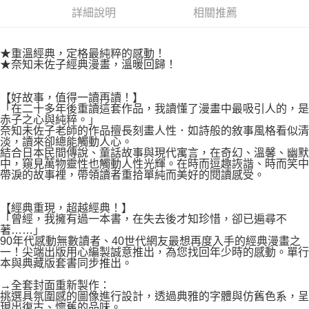
２．關於個人資料處理事宜，請瀏覽以下網址：
每筆NT$80，滿NT$500(含以上)免運費
詳細說明
相關推薦
https://aftee.tw/terms/#terms3
３．未成年的使用者請事先徵得法定代理人或監護人之同意方可使用
宅配
「AFTEE先享後付」，若未經同意申辦者引起之損失，本公司不負相關責
任。
★重溫經典，定格最純粹的感動！
每筆NT$100，滿NT$800(含以上)免運費
４．使用「AFTEE先享後付」時，將依據個別帳號之用戶狀況，依本公司即
★奈知未佐子經典漫畫，溫暖回歸！
時審查核予不同之上限額度；若仍有額度不足之情形，本公司將視審查結果
國家/地區配送
查看運費
請求用戶進行身份認證。
【好故事，值得一讀再讀！】
５．嚴禁一人註冊多個帳號或使用他人資訊註冊。若發現惡意使用之情形，
「在二十多年後重讀這套作品，我讀懂了漫畫中最吸引人的，是
恩沛科技股份有限公司將有權停止該用戶之使用額度並採取法律行動。
赤子之心與純粹。」
奈知未佐子老師的作品擅長刻畫人性．如詩般的敘事風格看似清
淡，讀來卻總能觸動人心。
結合日本民間傳說、童話故事與現代寓言，在奇幻、溫馨、幽默
中，窺見萬物靈性也觸動人性光輝。在時而逗趣詼諧、時而笑中
帶淚的故事裡，帶領讀者重拾單純而美好的閱讀感受。
【經典重現，超越經典！】
「曾經，我擁有過一本書，在失去後才知珍惜，卻已遍尋不
著……」
90年代感動無數讀者、40世代網友最想再度入手的經典漫畫之
一！尖端出版用心編製誠意推出，為您找回年少時的感動。單行
本與典藏版套書同步推出。
→全套封面重新製作：
挑選具氛圍感的圖像進行設計，透過典雅的字體與仿舊色系，呈
現出復古、懷舊的品味。