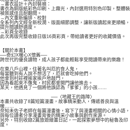
→書衣設計＋內封裝禎：
書衣為銅版紙彩色印刷、上霧光，內封選用特別色印製，整體裝
禎質感佳且耐翻閱。
→內文重新編排、校對
全系列內文經全新校潤、版面細節調整，讓新版讀起來更順暢，
提升閱讀舒適度。
→彩頁全收錄
此次再版完整收錄日版16頁彩頁，帶給讀者更好的收藏價值。
【關於本書】
──奇幻X暖心X懷舊──
跨世代的優良讀物，成人孩子都能輕鬆享受閱讀帶來的樂趣！
在東八戶山裡，住著名叫厄的食人鬼，
每當聽到有人說不想活了，厄就會吃掉他們。
他會到村莊裡挨家挨戶地敲門，
因為看起來不像鬼，村民都會開門讓他進去。
某天，他遇見了一個將他誤認為「爹爹」的小孩……
──〈地藏王的路障〉
本書共收錄了8篇短篇漫畫，故事精采動人，傳遞善良與溫
暖……
奈知未佐子老師在每篇漫畫後，寫下了與漫畫相關的心情小語，
與每位讀者分享漫畫背後的精采小故事與創作來源。
另外，特別收錄2篇旅遊繪畫日記，一起探索夢想中的秘魯及印
度。