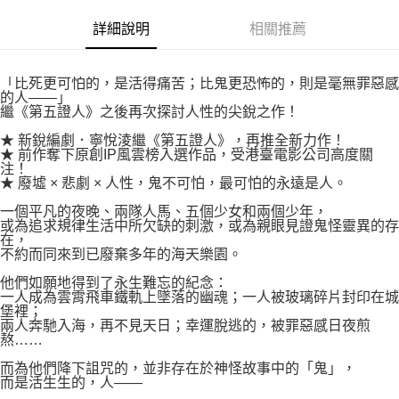
付款後7-11取貨
２．關於個人資料處理事宜，請瀏覽以下網址：
每筆NT$80，滿NT$500(含以上)免運費
詳細說明
相關推薦
https://aftee.tw/terms/#terms3
３．未成年的使用者請事先徵得法定代理人或監護人之同意方可使用
宅配
「AFTEE先享後付」，若未經同意申辦者引起之損失，本公司不負相關責
任。
每筆NT$100，滿NT$800(含以上)免運費
「比死更可怕的，是活得痛苦；比鬼更恐怖的，則是毫無罪惡感
４．使用「AFTEE先享後付」時，將依據個別帳號之用戶狀況，依本公司即
的人——」
時審查核予不同之上限額度；若仍有額度不足之情形，本公司將視審查結果
繼《第五證人》之後再次探討人性的尖銳之作！
國家/地區配送
查看運費
請求用戶進行身份認證。
★ 新銳編劇．寧悅淩繼《第五證人》，再推全新力作！
５．嚴禁一人註冊多個帳號或使用他人資訊註冊。若發現惡意使用之情形，
★ 前作奪下原創IP風雲榜入選作品，受港臺電影公司高度關
恩沛科技股份有限公司將有權停止該用戶之使用額度並採取法律行動。
注！
★ 廢墟 × 悲劇 × 人性，鬼不可怕，最可怕的永遠是人。
一個平凡的夜晚、兩隊人馬、五個少女和兩個少年，
或為追求規律生活中所欠缺的刺激，或為親眼見證鬼怪靈異的存
在，
不約而同來到已廢棄多年的海天樂園。
他們如願地得到了永生難忘的紀念：
一人成為雲霄飛車鐵軌上墜落的幽魂；一人被玻璃碎片封印在城
堡裡；
兩人奔馳入海，再不見天日；幸運脫逃的，被罪惡感日夜煎
熬……
而為他們降下詛咒的，並非存在於神怪故事中的「鬼」，
而是活生生的，人——