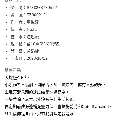
商品特色
相關說明
條 碼：9786263770522
【關於「AFTEE先享後付」】
ATM付款
AFTEE先享後付是「在收到商品之後才付款」的支付方式。 讓您購物簡單
書 號：7Z000212
便利好安心！
作 者：寧悅淩
１．簡單：不需註冊會員、不需綁卡、不需儲值。
運送方式
繪 者：Nuda
２．便利：只要手機號碼，簡訊認證，即可結帳。
３．安心：先確認商品／服務後，再付款。
書 系：逆思流
全家取貨付款
規 格：菊16開(25K)/膠裝
每筆NT$80，滿NT$500(含以上)免運費
【「AFTEE先享後付」結帳流程】
１．於結帳方式選擇「AFTEE先享後付」後，將跳轉至「AFTEE先享後付」
等 級：普遍級
付款後全家取貨
結帳頁面，進行簡訊認證並確認金額後，即可完成結帳。
上市日：2023/10/12
２．訂單成立數日內，您將收到繳費通知簡訊。
每筆NT$80，滿NT$500(含以上)免運費
３．收到繳費通知簡訊後14天內，點擊此簡訊中的連結，可透過四大超商／
銷售重點
ATM／網路銀行／等多元方式進行付款，方視為交易完成。
萊爾富取貨付款
※ 請注意：結帳手續完成當下不需立刻繳費，但若您需要取消訂單，請聯絡
天蠍座AB型。
每筆NT$80，滿NT$500(含以上)免運費
購買商品的店家。未經商家同意取消之訂單仍視為有效，需透過AFTEE先享
小說作者。編劇。塔羅占卜師。流浪者。擁有人形的妖。
後付繳納相關費用。
生產荒誕念頭的速度總是快過寫字。
付款後萊爾富取貨
※ 交易是否成功請以「AFTEE先享後付 」之結帳頁面顯示為準，若有關於
是否繳費成功／繳費後需取消欲退款等相關疑問，請聯繫「AFTEE先享後付
一雙手除了寫字以外沒有任何生活技能。
每筆NT$80，滿NT$500(含以上)免運費
客戶支援中心」
https://netprotections.freshdesk.com/support/home
需定期前往海邊補充靈力值。喜歡梅艷芳和Cate Blanchett。
7-11取貨付款
終生信仰是自由。只有我能決定我是誰。
【注意事項】
１．透過由恩沛科技股份有限公司提供之「AFTEE先享後付」服務完成之交
每筆NT$80，滿NT$500(含以上)免運費
易，需依本服務之必要範圍內提供個人資料，並將交易相關給付款項請求債
權轉讓予恩沛科技股份有限公司。