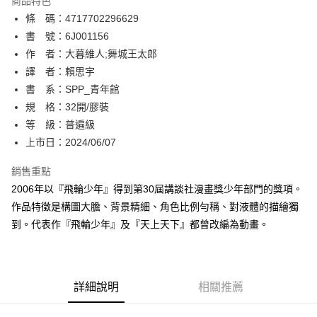
商品特色
相關說明
條 碼：4717702296629
【關於「AFTEE先享後付」】
ATM付款
AFTEE先享後付是「在收到商品之後才付款」的支付方式。 讓您購物簡單
書 號：6J001156
便利好安心！
作 者：大暮維人;舞城王太郎
１．簡單：不需註冊會員、不需綁卡、不需儲值。
運送方式
譯 者：賴思宇
２．便利：只要手機號碼，簡訊認證，即可結帳。
３．安心：先確認商品／服務後，再付款。
書 系：SPP_青年館
全家取貨付款
規 格：32開/膠裝
每筆NT$80，滿NT$500(含以上)免運費
【「AFTEE先享後付」結帳流程】
１．於結帳方式選擇「AFTEE先享後付」後，將跳轉至「AFTEE先享後付」
等 級：普遍級
付款後全家取貨
結帳頁面，進行簡訊認證並確認金額後，即可完成結帳。
上市日：2024/06/07
２．訂單成立數日內，您將收到繳費通知簡訊。
每筆NT$80，滿NT$500(含以上)免運費
３．收到繳費通知簡訊後14天內，點擊此簡訊中的連結，可透過四大超商／
銷售重點
ATM／網路銀行／等多元方式進行付款，方視為交易完成。
萊爾富取貨付款
※ 請注意：結帳手續完成當下不需立刻繳費，但若您需要取消訂單，請聯絡
2006年以『飛輪少年』得到第30屆講談社漫畫獎少年部門的獎項。
每筆NT$80，滿NT$500(含以上)免運費
購買商品的店家。未經商家同意取消之訂單仍視為有效，需透過AFTEE先享
作品特徵是構圖大膽、背景精細、角色比例勻稱、對液體的描繪獨
後付繳納相關費用。
到。代表作『飛輪少年』及『天上天下』都曾改編為動畫。
付款後萊爾富取貨
※ 交易是否成功請以「AFTEE先享後付 」之結帳頁面顯示為準，若有關於
是否繳費成功／繳費後需取消欲退款等相關疑問，請聯繫「AFTEE先享後付
每筆NT$80，滿NT$500(含以上)免運費
客戶支援中心」
https://netprotections.freshdesk.com/support/home
7-11取貨付款
【注意事項】
詳細說明
相關推薦
１．透過由恩沛科技股份有限公司提供之「AFTEE先享後付」服務完成之交
每筆NT$80，滿NT$500(含以上)免運費
易，需依本服務之必要範圍內提供個人資料，並將交易相關給付款項請求債
權轉讓予恩沛科技股份有限公司。