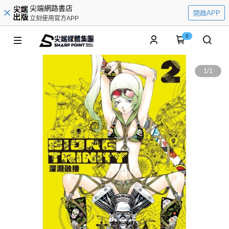
尖端網路書店
開啟APP
立刻使用官方APP
0
1
/
1