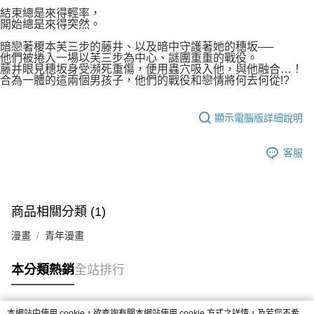
付款後7-11取貨
２．關於個人資料處理事宜，請瀏覽以下網址：
結束總是來得輕率，
每筆NT$80，滿NT$500(含以上)免運費
開始總是來得突然。
https://aftee.tw/terms/#terms3
３．未成年的使用者請事先徵得法定代理人或監護人之同意方可使用
宅配
暗戀著榎本芙三步的藤井、以及暗中守護著她的穗坂──
「AFTEE先享後付」，若未經同意申辦者引起之損失，本公司不負相關責
他們被捲入一場以芙三步為中心、謎團重重的戰役。
任。
每筆NT$100，滿NT$800(含以上)免運費
藤井眼見穗坂身受瀕死重傷，便用蟲穴吸入他，與他融合…！
４．使用「AFTEE先享後付」時，將依據個別帳號之用戶狀況，依本公司即
合為一體的這兩個男孩子，他們的戰役和戀情將何去何從!?
時審查核予不同之上限額度；若仍有額度不足之情形，本公司將視審查結果
國家/地區配送
查看運費
請求用戶進行身份認證。
５．嚴禁一人註冊多個帳號或使用他人資訊註冊。若發現惡意使用之情形，
顯示電腦版詳細說明
恩沛科技股份有限公司將有權停止該用戶之使用額度並採取法律行動。
客服
商品相關分類 (1)
漫畫
青年漫畫
本分類熱銷
全站排行
本網站中使用 cookie，欲查詢有關本網站使用 cookie 方式之詳情，及若您不希