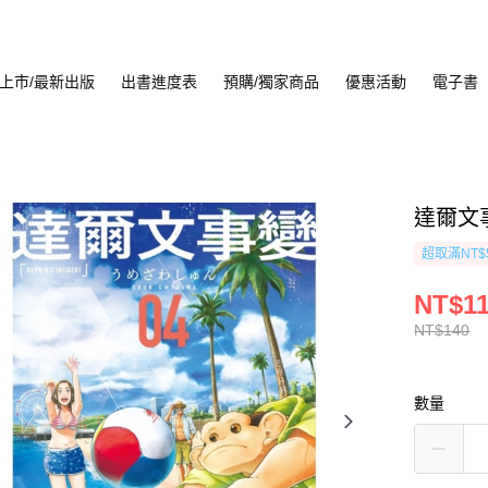
上市/最新出版
出書進度表
預購/獨家商品
優惠活動
電子書
達爾文事
超取滿NT$
NT$1
NT$140
數量