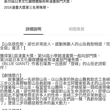
２．關於個人資料處理事宜，請瀏覽以下網址：
第20屆日本文化廳媒體藝術祭漫畫部門大獎、
每筆NT$80，滿NT$500(含以上)免運費
https://aftee.tw/terms/#terms3
2016漫畫大獎第三名等殊榮。
３．未成年的使用者請事先徵得法定代理人或監護人之同意方可使用
宅配
「AFTEE先享後付」，若未經同意申辦者引起之損失，本公司不負相關責
任。
每筆NT$100，滿NT$800(含以上)免運費
４．使用「AFTEE先享後付」時，將依據個別帳號之用戶狀況，依本公司即
時審查核予不同之上限額度；若仍有額度不足之情形，本公司將視審查結果
國家/地區配送
查看運費
詳細說明
相關推薦
請求用戶進行身份認證。
５．嚴禁一人註冊多個帳號或使用他人資訊註冊。若發現惡意使用之情形，
恩沛科技股份有限公司將有權停止該用戶之使用額度並採取法律行動。
【山岳很危險，卻也非常迷人。感動無數人的山岳救助物語「完
全版」復活！】
獲得第1屆漫畫大獎、第54屆小學館漫畫獎一般向部門獎、
第16屆日本文化廳媒體藝術祭漫畫部門優秀獎，
《BLUE GIANT》作者石塚真一出道即「登峰」的山岳史詩鉅
作！
【劇情簡介】
故事講述一名迷戀山岳、以山為家的熱血山難救助志工島崎
三步以及長野縣警山岳救助隊，在日本北阿爾卑斯為主的山岳中
守護著每一位山友。每當發生山難時，三步總是第一個抵達現場
的救難人員，卻也時常是第一線面對山友生命消逝的人。即使山
岳如此不留情地帶走許多人的性命，島崎三步仍然非常熱愛山
岳。對每位在山難中努力撐下去的山友們說一聲「真虧你撐住
了」便是三步持續拯救性命的最大動力。