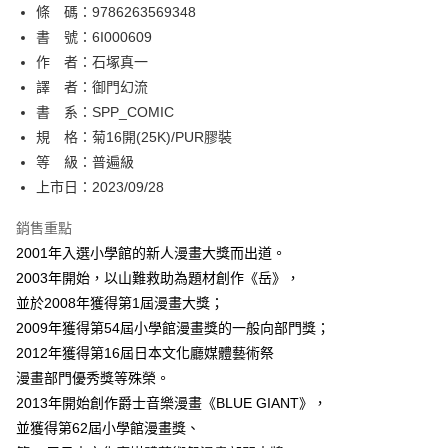
條 碼：9786263569348
【關於「AFTEE先享後付」】
ATM付款
AFTEE先享後付是「在收到商品之後才付款」的支付方式。 讓您購物簡單
書 號：6I000609
便利好安心！
作 者：石塚真一
１．簡單：不需註冊會員、不需綁卡、不需儲值。
運送方式
譯 者：御門幻流
２．便利：只要手機號碼，簡訊認證，即可結帳。
３．安心：先確認商品／服務後，再付款。
書 系：SPP_COMIC
全家取貨付款
規 格：菊16開(25K)/PUR膠裝
每筆NT$80，滿NT$500(含以上)免運費
【「AFTEE先享後付」結帳流程】
１．於結帳方式選擇「AFTEE先享後付」後，將跳轉至「AFTEE先享後付」
等 級：普遍級
付款後全家取貨
結帳頁面，進行簡訊認證並確認金額後，即可完成結帳。
上市日：2023/09/28
２．訂單成立數日內，您將收到繳費通知簡訊。
每筆NT$80，滿NT$500(含以上)免運費
３．收到繳費通知簡訊後14天內，點擊此簡訊中的連結，可透過四大超商／
銷售重點
ATM／網路銀行／等多元方式進行付款，方視為交易完成。
萊爾富取貨付款
※ 請注意：結帳手續完成當下不需立刻繳費，但若您需要取消訂單，請聯絡
2001年入選小學館的新人漫畫大獎而出道。
每筆NT$80，滿NT$500(含以上)免運費
購買商品的店家。未經商家同意取消之訂單仍視為有效，需透過AFTEE先享
2003年開始，以山難救助為題材創作《岳》，
後付繳納相關費用。
並於2008年獲得第1屆漫畫大獎；
付款後萊爾富取貨
※ 交易是否成功請以「AFTEE先享後付 」之結帳頁面顯示為準，若有關於
是否繳費成功／繳費後需取消欲退款等相關疑問，請聯繫「AFTEE先享後付
2009年獲得第54屆小學館漫畫獎的一般向部門獎；
每筆NT$80，滿NT$500(含以上)免運費
客戶支援中心」
https://netprotections.freshdesk.com/support/home
2012年獲得第16屆日本文化廳媒體藝術祭
7-11取貨付款
漫畫部門優秀獎等殊榮。
【注意事項】
１．透過由恩沛科技股份有限公司提供之「AFTEE先享後付」服務完成之交
每筆NT$80，滿NT$500(含以上)免運費
2013年開始創作爵士音樂漫畫《BLUE GIANT》，
易，需依本服務之必要範圍內提供個人資料，並將交易相關給付款項請求債
並獲得第62屆小學館漫畫獎、
權轉讓予恩沛科技股份有限公司。
付款後7-11取貨