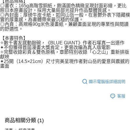
【商品規格】
◎書衣：165g高階雪銅紙，飽滿圖色精緻呈現封面彩繪，更比
照日本原書設計，採用大量局部光提升作品整體質感。
◎內封面：厚磅牛皮卡紙，如同山岳一般，在蔥鬱外表下隱藏樸
實的厚重感，為書體帶來最沉穩的保護。
◎內頁：高規格90g米色漫畫紙，兼顧畫面呈現的專業性與閱讀
的舒適性。
【本書特色】
✧數千書友感動敲碗，《BLUE GIANT》作者石塚真一出道作
✦不但獲得首屆漫畫大獎肯定，更曾改編為真人版電影
✧完整收錄彩頁＆雙色原稿，章節特別收錄「心之山」重新排版
獻映
✦25開（14.5×21cm）尺寸完美呈現作者對山岳的愛意與震撼的
畫面
顯示電腦版詳細說明
客服
商品相關分類 (1)