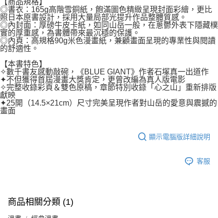
【商品規格】
◎書衣：165g高階雪銅紙，飽滿圖色精緻呈現封面彩繪，更比
照日本原書設計，採用大量局部光提升作品整體質感。
◎內封面：厚磅牛皮卡紙，如同山岳一般，在蔥鬱外表下隱藏樸
實的厚重感，為書體帶來最沉穩的保護。
◎內頁：高規格90g米色漫畫紙，兼顧畫面呈現的專業性與閱讀
的舒適性。
【本書特色】
✧數千書友感動敲碗，《BLUE GIANT》作者石塚真一出道作
✦不但獲得首屆漫畫大獎肯定，更曾改編為真人版電影
✧完整收錄彩頁＆雙色原稿，章節特別收錄「心之山」重新排版
獻映
✦25開（14.5×21cm）尺寸完美呈現作者對山岳的愛意與震撼的
畫面
顯示電腦版詳細說明
客服
商品相關分類 (1)