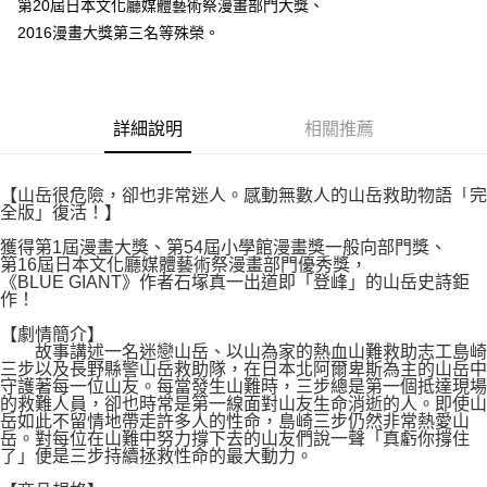
２．關於個人資料處理事宜，請瀏覽以下網址：
第20屆日本文化廳媒體藝術祭漫畫部門大獎、
每筆NT$80，滿NT$500(含以上)免運費
https://aftee.tw/terms/#terms3
2016漫畫大獎第三名等殊榮。
３．未成年的使用者請事先徵得法定代理人或監護人之同意方可使用
宅配
「AFTEE先享後付」，若未經同意申辦者引起之損失，本公司不負相關責
任。
每筆NT$100，滿NT$800(含以上)免運費
４．使用「AFTEE先享後付」時，將依據個別帳號之用戶狀況，依本公司即
時審查核予不同之上限額度；若仍有額度不足之情形，本公司將視審查結果
國家/地區配送
查看運費
詳細說明
相關推薦
請求用戶進行身份認證。
５．嚴禁一人註冊多個帳號或使用他人資訊註冊。若發現惡意使用之情形，
恩沛科技股份有限公司將有權停止該用戶之使用額度並採取法律行動。
【山岳很危險，卻也非常迷人。感動無數人的山岳救助物語「完
全版」復活！】
獲得第1屆漫畫大獎、第54屆小學館漫畫獎一般向部門獎、
第16屆日本文化廳媒體藝術祭漫畫部門優秀獎，
《BLUE GIANT》作者石塚真一出道即「登峰」的山岳史詩鉅
作！
【劇情簡介】
故事講述一名迷戀山岳、以山為家的熱血山難救助志工島崎
三步以及長野縣警山岳救助隊，在日本北阿爾卑斯為主的山岳中
守護著每一位山友。每當發生山難時，三步總是第一個抵達現場
的救難人員，卻也時常是第一線面對山友生命消逝的人。即使山
岳如此不留情地帶走許多人的性命，島崎三步仍然非常熱愛山
岳。對每位在山難中努力撐下去的山友們說一聲「真虧你撐住
了」便是三步持續拯救性命的最大動力。