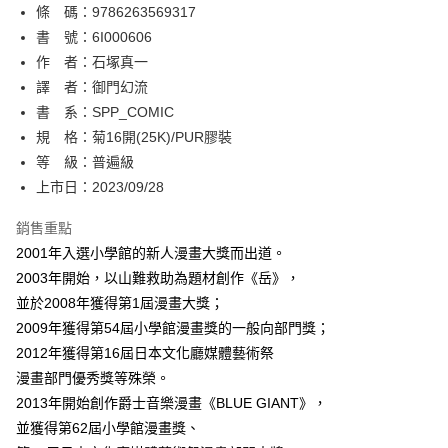
條 碼：9786263569317
【關於「AFTEE先享後付」】
ATM付款
AFTEE先享後付是「在收到商品之後才付款」的支付方式。 讓您購物簡單
書 號：6I000606
便利好安心！
作 者：石塚真一
１．簡單：不需註冊會員、不需綁卡、不需儲值。
運送方式
譯 者：御門幻流
２．便利：只要手機號碼，簡訊認證，即可結帳。
３．安心：先確認商品／服務後，再付款。
書 系：SPP_COMIC
全家取貨付款
規 格：菊16開(25K)/PUR膠裝
每筆NT$80，滿NT$500(含以上)免運費
【「AFTEE先享後付」結帳流程】
１．於結帳方式選擇「AFTEE先享後付」後，將跳轉至「AFTEE先享後付」
等 級：普遍級
付款後全家取貨
結帳頁面，進行簡訊認證並確認金額後，即可完成結帳。
上市日：2023/09/28
２．訂單成立數日內，您將收到繳費通知簡訊。
每筆NT$80，滿NT$500(含以上)免運費
３．收到繳費通知簡訊後14天內，點擊此簡訊中的連結，可透過四大超商／
銷售重點
ATM／網路銀行／等多元方式進行付款，方視為交易完成。
萊爾富取貨付款
※ 請注意：結帳手續完成當下不需立刻繳費，但若您需要取消訂單，請聯絡
2001年入選小學館的新人漫畫大獎而出道。
每筆NT$80，滿NT$500(含以上)免運費
購買商品的店家。未經商家同意取消之訂單仍視為有效，需透過AFTEE先享
2003年開始，以山難救助為題材創作《岳》，
後付繳納相關費用。
並於2008年獲得第1屆漫畫大獎；
付款後萊爾富取貨
※ 交易是否成功請以「AFTEE先享後付 」之結帳頁面顯示為準，若有關於
是否繳費成功／繳費後需取消欲退款等相關疑問，請聯繫「AFTEE先享後付
2009年獲得第54屆小學館漫畫獎的一般向部門獎；
每筆NT$80，滿NT$500(含以上)免運費
客戶支援中心」
https://netprotections.freshdesk.com/support/home
2012年獲得第16屆日本文化廳媒體藝術祭
7-11取貨付款
漫畫部門優秀獎等殊榮。
【注意事項】
１．透過由恩沛科技股份有限公司提供之「AFTEE先享後付」服務完成之交
每筆NT$80，滿NT$500(含以上)免運費
2013年開始創作爵士音樂漫畫《BLUE GIANT》，
易，需依本服務之必要範圍內提供個人資料，並將交易相關給付款項請求債
並獲得第62屆小學館漫畫獎、
權轉讓予恩沛科技股份有限公司。
付款後7-11取貨