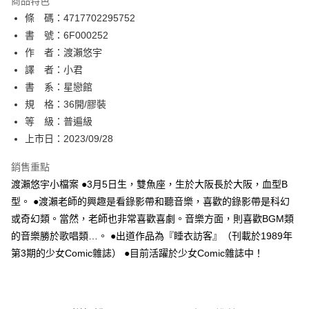
商品特色
相關說明
條 碼：4717702295752
【關於「AFTEE先享後付」】
ATM付款
AFTEE先享後付是「在收到商品之後才付款」的支付方式。 讓您購物簡單
書 號：6F000252
便利好安心！
作 者：渡瀨悠宇
１．簡單：不需註冊會員、不需綁卡、不需儲值。
運送方式
譯 者：小君
２．便利：只要手機號碼，簡訊認證，即可結帳。
３．安心：先確認商品／服務後，再付款。
書 系：星戀館
全家取貨付款
規 格：36開/膠裝
每筆NT$80，滿NT$500(含以上)免運費
【「AFTEE先享後付」結帳流程】
１．於結帳方式選擇「AFTEE先享後付」後，將跳轉至「AFTEE先享後付」
等 級：普遍級
付款後全家取貨
結帳頁面，進行簡訊認證並確認金額後，即可完成結帳。
上市日：2023/09/28
２．訂單成立數日內，您將收到繳費通知簡訊。
每筆NT$80，滿NT$500(含以上)免運費
３．收到繳費通知簡訊後14天內，點擊此簡訊中的連結，可透過四大超商／
銷售重點
ATM／網路銀行／等多元方式進行付款，方視為交易完成。
萊爾富取貨付款
※ 請注意：結帳手續完成當下不需立刻繳費，但若您需要取消訂單，請聯絡
渡瀨悠宇小檔案 ●3月5日生，雙魚座，生於大阪長於大阪，血型B
每筆NT$80，滿NT$500(含以上)免運費
購買商品的店家。未經商家同意取消之訂單仍視為有效，需透過AFTEE先享
型。 ●渡瀨老師的興趣是看錄影帶和聽音樂，喜歡的錄影帶是科幻
後付繳納相關費用。
或奇幻類。當然，老師也非常喜歡喜劇。音樂方面，則喜歡BGM類
付款後萊爾富取貨
※ 交易是否成功請以「AFTEE先享後付 」之結帳頁面顯示為準，若有關於
是否繳費成功／繳費後需取消欲退款等相關疑問，請聯繫「AFTEE先享後付
的音樂勝於歌唱類…。 ●出道作品為『睡衣訪客』（刊載於1989年
每筆NT$80，滿NT$500(含以上)免運費
客戶支援中心」
https://netprotections.freshdesk.com/support/home
第3期的少女Comic雜誌） ●目前活躍於少女Comic雜誌中！
7-11取貨付款
【注意事項】
１．透過由恩沛科技股份有限公司提供之「AFTEE先享後付」服務完成之交
每筆NT$80，滿NT$500(含以上)免運費
易，需依本服務之必要範圍內提供個人資料，並將交易相關給付款項請求債
權轉讓予恩沛科技股份有限公司。