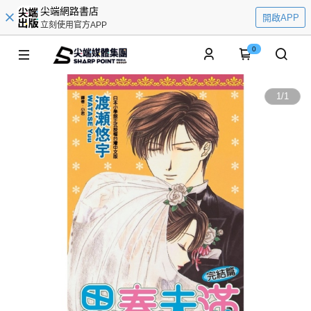
尖端網路書店
開啟APP
立刻使用官方APP
0
1
/
1