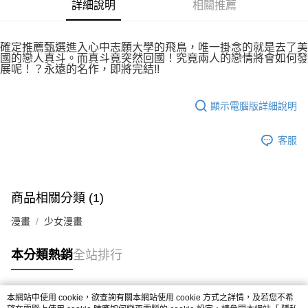
付款後7-11取貨
詳細說明
相關推薦
２．關於個人資料處理事宜，請瀏覽以下網址：
每筆NT$80，滿NT$500(含以上)免運費
https://aftee.tw/terms/#terms3
３．未成年的使用者請事先徵得法定代理人或監護人之同意方可使用
宅配
確定推薦甄選進入心中志願大學的飛鳥，唯一掛念的就是去了美
「AFTEE先享後付」，若未經同意申辦者引起之損失，本公司不負相關責
國的戀人真斗。而真斗竟突然回國！究竟兩人的戀情將會如何發
任。
每筆NT$100，滿NT$800(含以上)免運費
展呢！？永遠的名作，即將完結!!
４．使用「AFTEE先享後付」時，將依據個別帳號之用戶狀況，依本公司即
時審查核予不同之上限額度；若仍有額度不足之情形，本公司將視審查結果
國家/地區配送
查看運費
請求用戶進行身份認證。
顯示電腦版詳細說明
５．嚴禁一人註冊多個帳號或使用他人資訊註冊。若發現惡意使用之情形，
恩沛科技股份有限公司將有權停止該用戶之使用額度並採取法律行動。
客服
商品相關分類 (1)
漫畫
少女漫畫
本分類熱銷
全站排行
本網站中使用 cookie，欲查詢有關本網站使用 cookie 方式之詳情，及若您不希