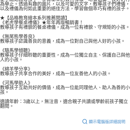
為舉止。透過有趣的圖片，以及可愛的文字，教導孩子們禮儀，
以及禮儀為何如此重要的絕佳方法，學習做個乖巧有禮的孩子。
★【品格教育繪本系列推薦閱讀】
《老虎學餐桌禮儀》★年年再版暢銷書！
教導孩子有禮貌的餐桌禮儀，成為一位有禮貌、守規矩的小孩。
《無尾熊學善良》
教導孩子認識善良的意義，成為一位對自己與他人好的小孩。
《駱馬學傾聽》
教導孩子仔細聆聽的重要性，成為一位獨立自主、保護自己與他
人的小孩。
《綿羊學分享》
教導孩子共享合作的美好，成為一位友善他人的小孩。
《河馬學助人》
教導孩子互助共好的價值，成為一位能同理他人、助人為善的小
孩。
適讀年齡：3歲以上，無注音，適合親子共讀或學齡前孩子獨立
翻閱。
顯示電腦版詳細說明