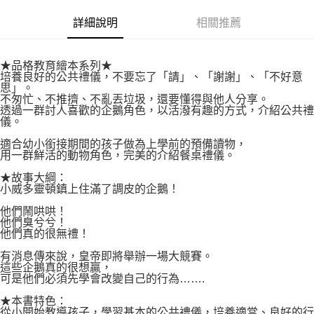
付款後7-11取貨
２．關於個人資料處理事宜，請瀏覽以下網址：
每筆NT$80，滿NT$500(含以上)免運費
詳細說明
相關推薦
https://aftee.tw/terms/#terms3
３．未成年的使用者請事先徵得法定代理人或監護人之同意方可使用
宅配
「AFTEE先享後付」，若未經同意申辦者引起之損失，本公司不負相關責
任。
每筆NT$100，滿NT$800(含以上)免運費
★品格教育繪本系列★
４．使用「AFTEE先享後付」時，將依據個別帳號之用戶狀況，依本公司即
培養良好的公共禮儀，不要忘了「請」、「謝謝」、「不好意
時審查核予不同之上限額度；若仍有額度不足之情形，本公司將視審查結果
思」。
國家/地區配送
查看運費
不匆忙、不推擠、不亂丟垃圾，還要懂得與他人分享。
請求用戶進行身份認證。
透過一群討人喜歡的企鵝角色，以活潑有趣的方式，介紹公共禮
５．嚴禁一人註冊多個帳號或使用他人資訊註冊。若發現惡意使用之情形，
儀。
恩沛科技股份有限公司將有權停止該用戶之使用額度並採取法律行動。
適合幼小銜接期間的孩子做為上學前的預備讀物，
用一群鮮活的動物角色，完美的介紹餐桌禮儀。
★故事大綱：
小威多靈頓鎮上住滿了調皮的企鵝！
他們鬧哄哄！
他們臭兮兮！
他們真的很無禮！
有消息傳來說，皇帝即將舉辦一場大競賽。
這些企鵝真的很想贏，
可是他們必須先學會改變自己的行為…….
★本書特色：
從小開始教導孩子，學習基本的公共禮儀，培養適當、良好的行