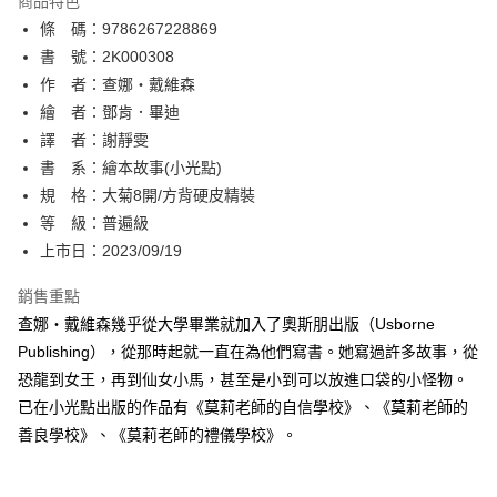
商品特色
相關說明
條 碼：9786267228869
【關於「AFTEE先享後付」】
ATM付款
AFTEE先享後付是「在收到商品之後才付款」的支付方式。 讓您購物簡單
書 號：2K000308
便利好安心！
作 者：查娜‧戴維森
１．簡單：不需註冊會員、不需綁卡、不需儲值。
運送方式
繪 者：鄧肯．畢迪
２．便利：只要手機號碼，簡訊認證，即可結帳。
３．安心：先確認商品／服務後，再付款。
譯 者：謝靜雯
全家取貨付款
書 系：繪本故事(小光點)
每筆NT$80，滿NT$500(含以上)免運費
【「AFTEE先享後付」結帳流程】
１．於結帳方式選擇「AFTEE先享後付」後，將跳轉至「AFTEE先享後付」
規 格：大菊8開/方背硬皮精裝
付款後全家取貨
結帳頁面，進行簡訊認證並確認金額後，即可完成結帳。
等 級：普遍級
２．訂單成立數日內，您將收到繳費通知簡訊。
每筆NT$80，滿NT$500(含以上)免運費
上市日：2023/09/19
３．收到繳費通知簡訊後14天內，點擊此簡訊中的連結，可透過四大超商／
ATM／網路銀行／等多元方式進行付款，方視為交易完成。
萊爾富取貨付款
※ 請注意：結帳手續完成當下不需立刻繳費，但若您需要取消訂單，請聯絡
銷售重點
每筆NT$80，滿NT$500(含以上)免運費
購買商品的店家。未經商家同意取消之訂單仍視為有效，需透過AFTEE先享
查娜‧戴維森幾乎從大學畢業就加入了奧斯朋出版（Usborne
後付繳納相關費用。
Publishing），從那時起就一直在為他們寫書。她寫過許多故事，從
付款後萊爾富取貨
※ 交易是否成功請以「AFTEE先享後付 」之結帳頁面顯示為準，若有關於
是否繳費成功／繳費後需取消欲退款等相關疑問，請聯繫「AFTEE先享後付
恐龍到女王，再到仙女小馬，甚至是小到可以放進口袋的小怪物。
每筆NT$80，滿NT$500(含以上)免運費
客戶支援中心」
https://netprotections.freshdesk.com/support/home
已在小光點出版的作品有《莫莉老師的自信學校》、《莫莉老師的
7-11取貨付款
善良學校》、《莫莉老師的禮儀學校》。
【注意事項】
１．透過由恩沛科技股份有限公司提供之「AFTEE先享後付」服務完成之交
每筆NT$80，滿NT$500(含以上)免運費
易，需依本服務之必要範圍內提供個人資料，並將交易相關給付款項請求債
權轉讓予恩沛科技股份有限公司。