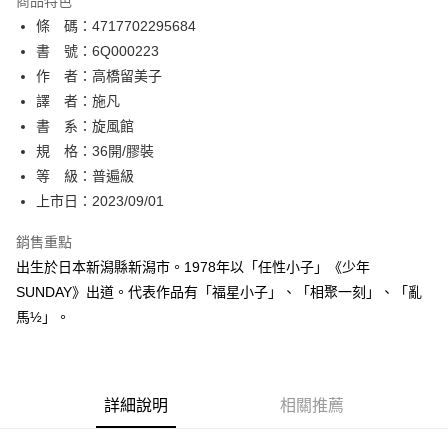
商品特色
相關說明
條 碼：4717702295684
【關於「AFTEE先享後付」】
ATM付款
AFTEE先享後付是「在收到商品之後才付款」的支付方式。 讓您購物簡單
書 號：6Q000223
便利好安心！
作 者：高橋留美子
１．簡單：不需註冊會員、不需綁卡、不需儲值。
運送方式
譯 者：施凡
２．便利：只要手機號碼，簡訊認證，即可結帳。
３．安心：先確認商品／服務後，再付款。
書 系：旋風館
全家取貨付款
規 格：36開/膠裝
每筆NT$80，滿NT$500(含以上)免運費
【「AFTEE先享後付」結帳流程】
１．於結帳方式選擇「AFTEE先享後付」後，將跳轉至「AFTEE先享後付」
等 級：普遍級
付款後全家取貨
結帳頁面，進行簡訊認證並確認金額後，即可完成結帳。
上市日：2023/09/01
２．訂單成立數日內，您將收到繳費通知簡訊。
每筆NT$80，滿NT$500(含以上)免運費
３．收到繳費通知簡訊後14天內，點擊此簡訊中的連結，可透過四大超商／
銷售重點
ATM／網路銀行／等多元方式進行付款，方視為交易完成。
萊爾富取貨付款
※ 請注意：結帳手續完成當下不需立刻繳費，但若您需要取消訂單，請聯絡
出生於日本新潟縣新潟市。1978年以「任性小子」《少年
每筆NT$80，滿NT$500(含以上)免運費
購買商品的店家。未經商家同意取消之訂單仍視為有效，需透過AFTEE先享
SUNDAY》出道。代表作品有「福星小子」、「相聚一刻」、「亂
後付繳納相關費用。
馬½」。
付款後萊爾富取貨
※ 交易是否成功請以「AFTEE先享後付 」之結帳頁面顯示為準，若有關於
是否繳費成功／繳費後需取消欲退款等相關疑問，請聯繫「AFTEE先享後付
每筆NT$80，滿NT$500(含以上)免運費
客戶支援中心」
https://netprotections.freshdesk.com/support/home
7-11取貨付款
【注意事項】
詳細說明
相關推薦
１．透過由恩沛科技股份有限公司提供之「AFTEE先享後付」服務完成之交
每筆NT$80，滿NT$500(含以上)免運費
易，需依本服務之必要範圍內提供個人資料，並將交易相關給付款項請求債
權轉讓予恩沛科技股份有限公司。