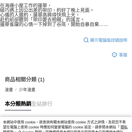
付款後7-11取貨
２．關於個人資料處理事宜，請瀏覽以下網址：
在海邊小屋工作的蓮華，
每筆NT$80，滿NT$500(含以上)免運費
碰巧遇上因公出差的架印，約好了晚上見面。
https://aftee.tw/terms/#terms3
心儀的人邀約，蓮華高興得快飛上天，
３．未成年的使用者請事先徵得法定代理人或監護人之同意方可使用
宅配
赴約前卻聽到「架印要去相親」的謠言。
「AFTEE先享後付」，若未經同意申辦者引起之損失，本公司不負相關責
蓮華雀躍的心情一下掉到了谷底，開始自暴自棄……
任。
每筆NT$100，滿NT$800(含以上)免運費
４．使用「AFTEE先享後付」時，將依據個別帳號之用戶狀況，依本公司即
時審查核予不同之上限額度；若仍有額度不足之情形，本公司將視審查結果
國家/地區配送
查看運費
顯示電腦版詳細說明
請求用戶進行身份認證。
５．嚴禁一人註冊多個帳號或使用他人資訊註冊。若發現惡意使用之情形，
恩沛科技股份有限公司將有權停止該用戶之使用額度並採取法律行動。
客服
商品相關分類 (1)
漫畫
少年漫畫
本分類熱銷
全站排行
本網站中使用 cookie，欲查詢有關本網站使用 cookie 方式之詳情，及若您不希
熱門標籤
望在電腦上使用 cookie 時應如何變更電腦的 cookie 設定，請參閱本網站「
隱私