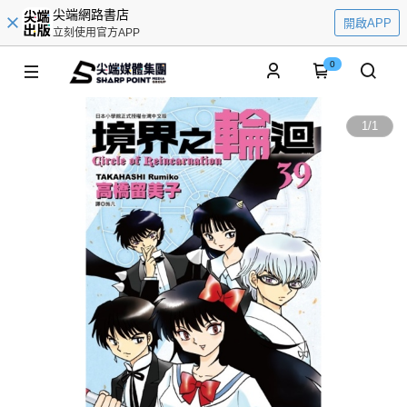
尖端網路書店
開啟APP
立刻使用官方APP
0
1
/
1