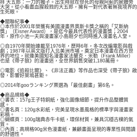
拝 大五郎：一刀的獨子。出生時就在慘死的母親阿薊的屍體旁
大哭。從小看盡血腥殺戮的大五郎，擁有一對代表著無我境界的
生死眼。
◆關聯紀事◆
◎本作於2001年榮獲有美國漫畫界奧斯卡獎之稱的「艾斯納
獎」（Eisner Award），是迄今最具代表性的漫畫獎；2004
年，原作小池一夫與漫畫家小島剛夕也同時進入漫畫名人堂。
◎自1970年開始連載至1976年，歷時6年，多次改編電影與戲
劇；1987年以英文版打入北美洲市場，奠定日本漫畫在西方世
界的地位，就連美國知名漫畫家法蘭克．米勒（Frank Miller）
也是《帶子狼》的漫畫迷，全世界銷售突破1,180萬冊。
◎電影《追殺比爾》、《非法正義》等作品也深受《帶子狼》啟
發，影響好萊塢甚鉅。
◎2014年gooランキング票選為「最佳劇畫」第6名。
◆商品規格◆
◎書衣：157g王子特銅紙，強化圖像細節，提升作品整體質
感。
◎書名頁：120g水彩紙，完美呈現水墨風格的標準字與漫畫家
彩稿。
◎蝴蝶頁：100g瑞典赤牛卡紙，環保材質，兼具沉穩古樸的氣
質。
◎內頁：高規格90g米色漫畫紙，兼顧畫面呈現的專業性與閱讀
的舒適性。