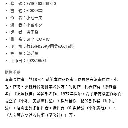
條 碼：9786263568730
【關於「AFTEE先享後付」】
ATM付款
AFTEE先享後付是「在收到商品之後才付款」的支付方式。 讓您購物簡單
書 號：6I000602
便利好安心！
作 者：小池一夫
１．簡單：不需註冊會員、不需綁卡、不需儲值。
運送方式
繪 者：小島剛夕
２．便利：只要手機號碼，簡訊認證，即可結帳。
３．安心：先確認商品／服務後，再付款。
譯 者：洪子喬
全家取貨付款
書 系：SPP_COMIC
每筆NT$80，滿NT$500(含以上)免運費
【「AFTEE先享後付」結帳流程】
１．於結帳方式選擇「AFTEE先享後付」後，將跳轉至「AFTEE先享後付」
規 格：菊16開(25K)/圓背硬皮精裝
付款後全家取貨
結帳頁面，進行簡訊認證並確認金額後，即可完成結帳。
等 級：普遍級
２．訂單成立數日內，您將收到繳費通知簡訊。
每筆NT$80，滿NT$500(含以上)免運費
上市日：2023/08/31
３．收到繳費通知簡訊後14天內，點擊此簡訊中的連結，可透過四大超商／
ATM／網路銀行／等多元方式進行付款，方視為交易完成。
萊爾富取貨付款
※ 請注意：結帳手續完成當下不需立刻繳費，但若您需要取消訂單，請聯絡
銷售重點
每筆NT$80，滿NT$500(含以上)免運費
購買商品的店家。未經商家同意取消之訂單仍視為有效，需透過AFTEE先享
漫畫原作者。於1970年執筆本作品以來，便展開在漫畫原作、小
後付繳納相關費用。
說、作詞、影視舞台劇腳本等多方面的創作。代表作有『修羅雪
付款後萊爾富取貨
※ 交易是否成功請以「AFTEE先享後付 」之結帳頁面顯示為準，若有關於
是否繳費成功／繳費後需取消欲退款等相關疑問，請聯繫「AFTEE先享後付
姬』『哭泣殺神』等多部名作。1977年開始，為了培育漫畫作家而
每筆NT$80，滿NT$500(含以上)免運費
客戶支援中心」
https://netprotections.freshdesk.com/support/home
成立了『小池一夫劇畫村塾』，教導獨樹一格的創作論『角色原
7-11取貨付款
論』，培育出許多創作者。近作有『角色新論（小池書院）』、
【注意事項】
１．透過由恩沛科技股份有限公司提供之「AFTEE先享後付」服務完成之交
每筆NT$80，滿NT$500(含以上)免運費
『人を惹きつける技術（講談社）』等。
易，需依本服務之必要範圍內提供個人資料，並將交易相關給付款項請求債
權轉讓予恩沛科技股份有限公司。
付款後7-11取貨