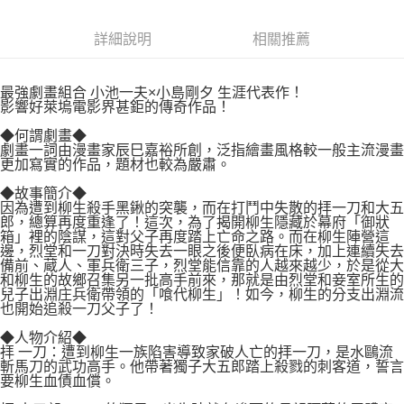
２．關於個人資料處理事宜，請瀏覽以下網址：
每筆NT$80，滿NT$500(含以上)免運費
https://aftee.tw/terms/#terms3
３．未成年的使用者請事先徵得法定代理人或監護人之同意方可使用
詳細說明
相關推薦
宅配
「AFTEE先享後付」，若未經同意申辦者引起之損失，本公司不負相關責
任。
每筆NT$100，滿NT$800(含以上)免運費
４．使用「AFTEE先享後付」時，將依據個別帳號之用戶狀況，依本公司即
最強劇畫組合 小池一夫×小島剛夕 生涯代表作！
時審查核予不同之上限額度；若仍有額度不足之情形，本公司將視審查結果
國家/地區配送
查看運費
影響好萊塢電影界甚鉅的傳奇作品！
請求用戶進行身份認證。
５．嚴禁一人註冊多個帳號或使用他人資訊註冊。若發現惡意使用之情形，
◆何謂劇畫◆
恩沛科技股份有限公司將有權停止該用戶之使用額度並採取法律行動。
劇畫一詞由漫畫家辰巳嘉裕所創，泛指繪畫風格較一般主流漫畫
更加寫實的作品，題材也較為嚴肅。
◆故事簡介◆
因為遭到柳生殺手黑鍬的突襲，而在打鬥中失散的拝一刀和大五
郎，總算再度重逢了！這次，為了揭開柳生隱藏於幕府「御狀
箱」裡的陰謀，這對父子再度踏上亡命之路。而在柳生陣營這
邊，烈堂和一刀對決時失去一眼之後便臥病在床，加上連續失去
備前、蔵人、軍兵衛三子，烈堂能信靠的人越來越少，於是從大
和柳生的故鄉召集另一批高手前來，那就是由烈堂和妾室所生的
兒子出淵庄兵衛帶領的「喰代柳生」！如今，柳生的分支出淵流
也開始追殺一刀父子了！
◆人物介紹◆
拝 一刀：遭到柳生一族陷害導致家破人亡的拝一刀，是水鷗流
斬馬刀的武功高手。他帶著獨子大五郎踏上殺戮的刺客道，誓言
要柳生血債血償。