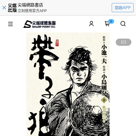
尖端網路書店
開啟APP
立刻使用官方APP
0
1
/
1