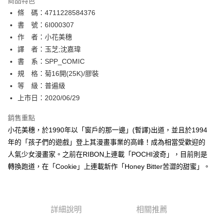
商品特色
相關說明
條 碼：4711228584376
【關於「AFTEE先享後付」】
ATM付款
AFTEE先享後付是「在收到商品之後才付款」的支付方式。 讓您購物簡單
書 號：6I000307
便利好安心！
作 者：小花美穗
１．簡單：不需註冊會員、不需綁卡、不需儲值。
運送方式
譯 者：玉芝;沈嘉瑋
２．便利：只要手機號碼，簡訊認證，即可結帳。
３．安心：先確認商品／服務後，再付款。
書 系：SPP_COMIC
全家取貨付款
規 格：菊16開(25K)/膠裝
每筆NT$80，滿NT$500(含以上)免運費
【「AFTEE先享後付」結帳流程】
１．於結帳方式選擇「AFTEE先享後付」後，將跳轉至「AFTEE先享後付」
等 級：普遍級
付款後全家取貨
結帳頁面，進行簡訊認證並確認金額後，即可完成結帳。
上市日：2020/06/29
２．訂單成立數日內，您將收到繳費通知簡訊。
每筆NT$80，滿NT$500(含以上)免運費
３．收到繳費通知簡訊後14天內，點擊此簡訊中的連結，可透過四大超商／
銷售重點
ATM／網路銀行／等多元方式進行付款，方視為交易完成。
萊爾富取貨付款
※ 請注意：結帳手續完成當下不需立刻繳費，但若您需要取消訂單，請聯絡
小花美穗，於1990年以「窗戶的那一邊」(暫譯)出道，並且於1994
每筆NT$80，滿NT$500(含以上)免運費
購買商品的店家。未經商家同意取消之訂單仍視為有效，需透過AFTEE先享
年的「孩子們的遊戲」登上其漫畫事業的高峰！成為相當受歡迎的
後付繳納相關費用。
人氣少女漫畫家。之前在RIBON上連載「POCHI波奇」，目前則是
付款後萊爾富取貨
※ 交易是否成功請以「AFTEE先享後付 」之結帳頁面顯示為準，若有關於
是否繳費成功／繳費後需取消欲退款等相關疑問，請聯繫「AFTEE先享後付
轉換跑道，在「Cookie」上連載新作「Honey Bitter苦澀的甜蜜」。
每筆NT$80，滿NT$500(含以上)免運費
客戶支援中心」
https://netprotections.freshdesk.com/support/home
7-11取貨付款
【注意事項】
１．透過由恩沛科技股份有限公司提供之「AFTEE先享後付」服務完成之交
每筆NT$80，滿NT$500(含以上)免運費
易，需依本服務之必要範圍內提供個人資料，並將交易相關給付款項請求債
詳細說明
相關推薦
權轉讓予恩沛科技股份有限公司。