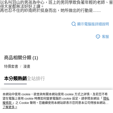
以名叫羽山的男孩為中心，班上的男同學欺負著年輕的老師、害
得大家都無法好好上課。
再也忍不住的紗南終於挺身而出，她所做出的行動是……
顯示電腦版詳細說明
客服
商品相關分類 (1)
特價套書
漫畫
本分類熱銷
全站排行
本網站中使用 cookie，欲查詢有關本網站使用 cookie 方式之詳情，及若您不希
熱門標籤
望在電腦上使用 cookie 時應如何變更電腦的 cookie 設定，請參閱本網站「
隱私
權條款
」之 Cookie 聲明。您繼續使用本網站即表示您同意本公司得按本網站使
用條款之 Cookie 聲明使用 cookie。
了解更多 >