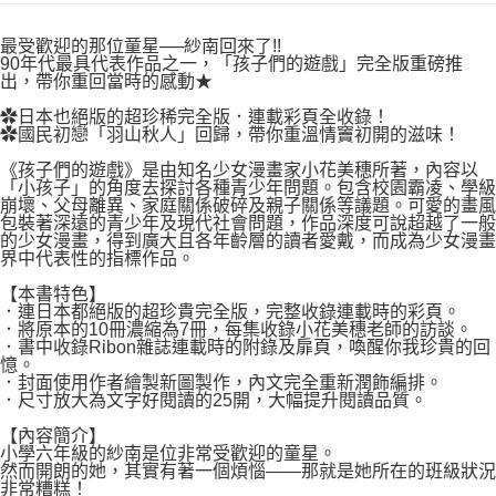
付款後7-11取貨
２．關於個人資料處理事宜，請瀏覽以下網址：
每筆NT$80，滿NT$500(含以上)免運費
https://aftee.tw/terms/#terms3
最受歡迎的那位童星──紗南回來了!!
３．未成年的使用者請事先徵得法定代理人或監護人之同意方可使用
90年代最具代表作品之一，「孩子們的遊戲」完全版重磅推
宅配
「AFTEE先享後付」，若未經同意申辦者引起之損失，本公司不負相關責
出，帶你重回當時的感動★
任。
每筆NT$100，滿NT$800(含以上)免運費
✿日本也絕版的超珍稀完全版．連載彩頁全收錄！
４．使用「AFTEE先享後付」時，將依據個別帳號之用戶狀況，依本公司即
✿國民初戀「羽山秋人」回歸，帶你重溫情竇初開的滋味！
時審查核予不同之上限額度；若仍有額度不足之情形，本公司將視審查結果
國家/地區配送
查看運費
請求用戶進行身份認證。
《孩子們的遊戲》是由知名少女漫畫家小花美穗所著，內容以
５．嚴禁一人註冊多個帳號或使用他人資訊註冊。若發現惡意使用之情形，
「小孩子」的角度去探討各種青少年問題。包含校園霸凌、學級
恩沛科技股份有限公司將有權停止該用戶之使用額度並採取法律行動。
崩壞、父母離異、家庭關係破碎及親子關係等議題。可愛的畫風
包裝著深遠的青少年及現代社會問題，作品深度可說超越了一般
的少女漫畫，得到廣大且各年齡層的讀者愛戴，而成為少女漫畫
界中代表性的指標作品。
【本書特色】
．連日本都絕版的超珍貴完全版，完整收錄連載時的彩頁。
．將原本的10冊濃縮為7冊，每集收錄小花美穗老師的訪談。
．書中收錄Ribon雜誌連載時的附錄及扉頁，喚醒你我珍貴的回
憶。
．封面使用作者繪製新圖製作，內文完全重新潤飾編排。
．尺寸放大為文字好閱讀的25開，大幅提升閱讀品質。
【內容簡介】
小學六年級的紗南是位非常受歡迎的童星。
然而開朗的她，其實有著一個煩惱——那就是她所在的班級狀況
非常糟糕！