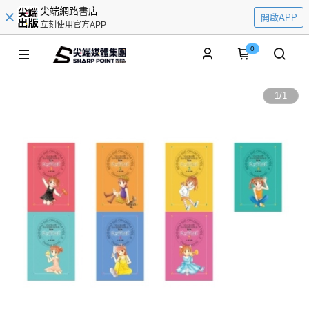
尖端網路書店
開啟APP
立刻使用官方APP
0
1
/
1