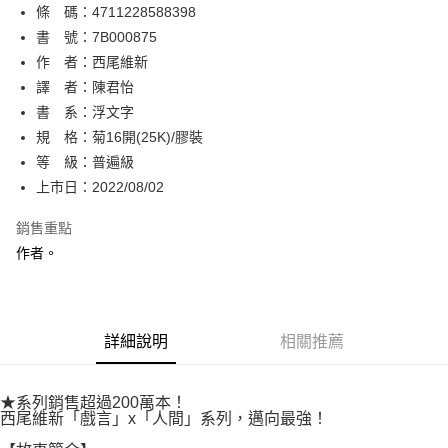
條 碼：4711228588398
【關於「AFTEE先享後付」】
ATM付款
AFTEE先享後付是「在收到商品之後才付款」的支付方式。 讓您購物簡單
書 號：7B000875
便利好安心！
作 者：西尾維新
１．簡單：不需註冊會員、不需綁卡、不需儲值。
運送方式
譯 者：陳君怡
２．便利：只要手機號碼，簡訊認證，即可結帳。
３．安心：先確認商品／服務後，再付款。
書 系：浮文字
全家取貨付款
規 格：菊16開(25K)/膠裝
每筆NT$80，滿NT$500(含以上)免運費
【「AFTEE先享後付」結帳流程】
１．於結帳方式選擇「AFTEE先享後付」後，將跳轉至「AFTEE先享後付」
等 級：普遍級
付款後全家取貨
結帳頁面，進行簡訊認證並確認金額後，即可完成結帳。
上市日：2022/08/02
２．訂單成立數日內，您將收到繳費通知簡訊。
每筆NT$80，滿NT$500(含以上)免運費
３．收到繳費通知簡訊後14天內，點擊此簡訊中的連結，可透過四大超商／
銷售重點
ATM／網路銀行／等多元方式進行付款，方視為交易完成。
萊爾富取貨付款
※ 請注意：結帳手續完成當下不需立刻繳費，但若您需要取消訂單，請聯絡
作者。
每筆NT$80，滿NT$500(含以上)免運費
購買商品的店家。未經商家同意取消之訂單仍視為有效，需透過AFTEE先享
後付繳納相關費用。
付款後萊爾富取貨
※ 交易是否成功請以「AFTEE先享後付 」之結帳頁面顯示為準，若有關於
是否繳費成功／繳費後需取消欲退款等相關疑問，請聯繫「AFTEE先享後付
每筆NT$80，滿NT$500(含以上)免運費
詳細說明
相關推薦
客戶支援中心」
https://netprotections.freshdesk.com/support/home
7-11取貨付款
【注意事項】
１．透過由恩沛科技股份有限公司提供之「AFTEE先享後付」服務完成之交
每筆NT$80，滿NT$500(含以上)免運費
★系列銷售超過200萬本！
易，需依本服務之必要範圍內提供個人資料，並將交易相關給付款項請求債
西尾維新「戲言」x「人間」系列，邁向最強！
權轉讓予恩沛科技股份有限公司。
付款後7-11取貨