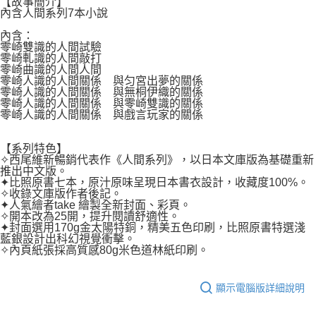
【故事簡介】
２．關於個人資料處理事宜，請瀏覽以下網址：
每筆NT$80，滿NT$500(含以上)免運費
內含人間系列7本小說
https://aftee.tw/terms/#terms3
３．未成年的使用者請事先徵得法定代理人或監護人之同意方可使用
內含：
宅配
「AFTEE先享後付」，若未經同意申辦者引起之損失，本公司不負相關責
零崎雙識的人間試驗
任。
每筆NT$100，滿NT$800(含以上)免運費
零崎軋識的人間敲打
４．使用「AFTEE先享後付」時，將依據個別帳號之用戶狀況，依本公司即
零崎曲識的人間人間
時審查核予不同之上限額度；若仍有額度不足之情形，本公司將視審查結果
零崎人識的人間關係 與匀宮出夢的關係
國家/地區配送
查看運費
請求用戶進行身份認證。
零崎人識的人間關係 與無桐伊織的關係
零崎人識的人間關係 與零崎雙識的關係
５．嚴禁一人註冊多個帳號或使用他人資訊註冊。若發現惡意使用之情形，
零崎人識的人間關係 與戲言玩家的關係
恩沛科技股份有限公司將有權停止該用戶之使用額度並採取法律行動。
【系列特色】
✧西尾維新暢銷代表作《人間系列》，以日本文庫版為基礎重新
推出中文版。
✦比照原書七本，原汁原味呈現日本書衣設計，收藏度100%。
✧收錄文庫版作者後記。
✦人氣繪者take 繪製全新封面、彩頁。
✧開本改為25開，提升閱讀舒適性。
✦封面選用170g金太陽特銅，精美五色印刷，比照原書特選淺
藍銀設計出科幻視覺衝擊。
✧內頁紙張採高質感80g米色道林紙印刷。
顯示電腦版詳細說明