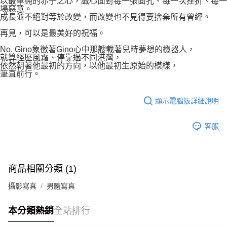
以最單純的赤子之心，誠心面對每一張面孔、每一次挫折、每一
場惡意。
成長並不絕對等於改變，而改變也不見得要捨棄所有曾經。
再見，可以是最美好的祝福。
No. Gino象徵著Gino心中那艘載著兒時夢想的機器人，
就算經歷風霜、停靠過不同港灣，
依然朝著他最初的方向，以他最初生原始的模樣，
筆直前行。
顯示電腦版詳細說明
客服
商品相關分類 (1)
攝影寫真
男體寫真
本分類熱銷
全站排行