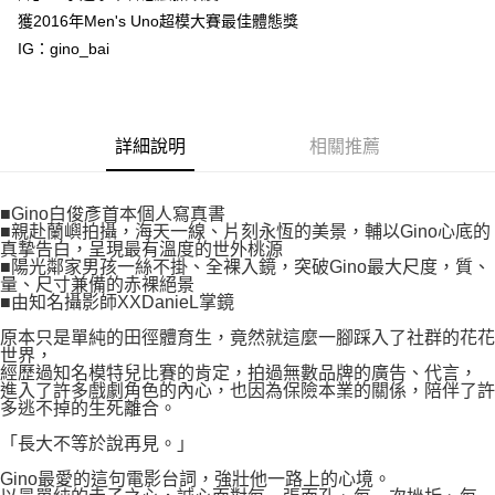
付款後7-11取貨
２．關於個人資料處理事宜，請瀏覽以下網址：
獲2016年Men's Uno超模大賽最佳體態獎
每筆NT$80，滿NT$500(含以上)免運費
https://aftee.tw/terms/#terms3
IG：gino_bai
３．未成年的使用者請事先徵得法定代理人或監護人之同意方可使用
宅配
「AFTEE先享後付」，若未經同意申辦者引起之損失，本公司不負相關責
任。
每筆NT$100，滿NT$800(含以上)免運費
４．使用「AFTEE先享後付」時，將依據個別帳號之用戶狀況，依本公司即
時審查核予不同之上限額度；若仍有額度不足之情形，本公司將視審查結果
國家/地區配送
查看運費
詳細說明
相關推薦
請求用戶進行身份認證。
５．嚴禁一人註冊多個帳號或使用他人資訊註冊。若發現惡意使用之情形，
恩沛科技股份有限公司將有權停止該用戶之使用額度並採取法律行動。
■Gino白俊彥首本個人寫真書
■親赴蘭嶼拍攝，海天一線、片刻永恆的美景，輔以Gino心底的
真摯告白，呈現最有溫度的世外桃源
■陽光鄰家男孩一絲不掛、全裸入鏡，突破Gino最大尺度，質、
量、尺寸兼備的赤裸絕景
■由知名攝影師XXDanieL掌鏡
原本只是單純的田徑體育生，竟然就這麼一腳踩入了社群的花花
世界，
經歷過知名模特兒比賽的肯定，拍過無數品牌的廣告、代言，
進入了許多戲劇角色的內心，也因為保險本業的關係，陪伴了許
多逃不掉的生死離合。
「長大不等於說再見。」
Gino最愛的這句電影台詞，強壯他一路上的心境。