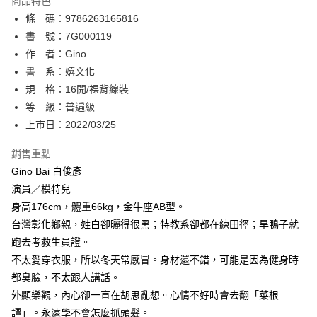
商品特色
相關說明
條 碼：9786263165816
【關於「AFTEE先享後付」】
ATM付款
AFTEE先享後付是「在收到商品之後才付款」的支付方式。 讓您購物簡單
書 號：7G000119
便利好安心！
作 者：Gino
１．簡單：不需註冊會員、不需綁卡、不需儲值。
運送方式
書 系：嬉文化
２．便利：只要手機號碼，簡訊認證，即可結帳。
３．安心：先確認商品／服務後，再付款。
規 格：16開/裸背線裝
全家取貨付款
等 級：普遍級
每筆NT$80，滿NT$500(含以上)免運費
【「AFTEE先享後付」結帳流程】
１．於結帳方式選擇「AFTEE先享後付」後，將跳轉至「AFTEE先享後付」
上市日：2022/03/25
付款後全家取貨
結帳頁面，進行簡訊認證並確認金額後，即可完成結帳。
２．訂單成立數日內，您將收到繳費通知簡訊。
銷售重點
每筆NT$80，滿NT$500(含以上)免運費
３．收到繳費通知簡訊後14天內，點擊此簡訊中的連結，可透過四大超商／
Gino Bai 白俊彥
ATM／網路銀行／等多元方式進行付款，方視為交易完成。
萊爾富取貨付款
※ 請注意：結帳手續完成當下不需立刻繳費，但若您需要取消訂單，請聯絡
演員／模特兒
每筆NT$80，滿NT$500(含以上)免運費
購買商品的店家。未經商家同意取消之訂單仍視為有效，需透過AFTEE先享
身高176cm，體重66kg，金牛座AB型。
後付繳納相關費用。
台灣彰化鄉親，姓白卻曬得很黑；特教系卻都在練田徑；旱鴨子就
付款後萊爾富取貨
※ 交易是否成功請以「AFTEE先享後付 」之結帳頁面顯示為準，若有關於
是否繳費成功／繳費後需取消欲退款等相關疑問，請聯繫「AFTEE先享後付
跑去考救生員證。
每筆NT$80，滿NT$500(含以上)免運費
客戶支援中心」
https://netprotections.freshdesk.com/support/home
不太愛穿衣服，所以冬天常感冒。身材還不錯，可能是因為健身時
7-11取貨付款
都臭臉，不太跟人講話。
【注意事項】
１．透過由恩沛科技股份有限公司提供之「AFTEE先享後付」服務完成之交
每筆NT$80，滿NT$500(含以上)免運費
外顯樂觀，內心卻一直在胡思亂想。心情不好時會去翻「菜根
易，需依本服務之必要範圍內提供個人資料，並將交易相關給付款項請求債
譚」。永遠學不會怎麼抓頭髮。
權轉讓予恩沛科技股份有限公司。