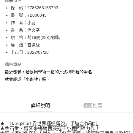
商品特色
相關說明
條 碼：9786263165793
【關於「AFTEE先享後付」】
ATM付款
AFTEE先享後付是「在收到商品之後才付款」的支付方式。 讓您購物簡單
書 號：7B000845
便利好安心！
作 者：小鹿
１．簡單：不需註冊會員、不需綁卡、不需儲值。
運送方式
書 系：浮文字
２．便利：只要手機號碼，簡訊認證，即可結帳。
３．安心：先確認商品／服務後，再付款。
規 格：菊16開(25K)/膠裝
全家取貨付款
等 級：普遍級
每筆NT$80，滿NT$500(含以上)免運費
【「AFTEE先享後付」結帳流程】
１．於結帳方式選擇「AFTEE先享後付」後，將跳轉至「AFTEE先享後付」
上市日：2022/07/28
付款後全家取貨
結帳頁面，進行簡訊認證並確認金額後，即可完成結帳。
２．訂單成立數日內，您將收到繳費通知簡訊。
銷售重點
每筆NT$80，滿NT$500(含以上)免運費
３．收到繳費通知簡訊後14天內，點擊此簡訊中的連結，可透過四大超商／
最近發覺，若是用學術一點的方式稱呼我的筆名──
ATM／網路銀行／等多元方式進行付款，方視為交易完成。
萊爾富取貨付款
※ 請注意：結帳手續完成當下不需立刻繳費，但若您需要取消訂單，請聯絡
就會變成「小畜牲」喔。
每筆NT$80，滿NT$500(含以上)免運費
購買商品的店家。未經商家同意取消之訂單仍視為有效，需透過AFTEE先享
後付繳納相關費用。
付款後萊爾富取貨
※ 交易是否成功請以「AFTEE先享後付 」之結帳頁面顯示為準，若有關於
是否繳費成功／繳費後需取消欲退款等相關疑問，請聯繫「AFTEE先享後付
每筆NT$80，滿NT$500(含以上)免運費
詳細說明
相關推薦
客戶支援中心」
https://netprotections.freshdesk.com/support/home
7-11取貨付款
【注意事項】
１．透過由恩沛科技股份有限公司提供之「AFTEE先享後付」服務完成之交
每筆NT$80，滿NT$500(含以上)免運費
★「GangStart 異世界極道傳說」手遊合作確定！
易，需依本服務之必要範圍內提供個人資料，並將交易相關給付款項請求債
★金石堂、博客來暢銷榜雙冠王小鹿回歸力作！
權轉讓予恩沛科技股份有限公司。