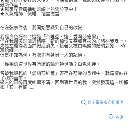
★繼《推理要在殺人後》、《深表遺憾，我病起來連自己都怕》
付款後7-11取貨
最新作品！
２．關於個人資料處理事宜，請瀏覽以下網址：
每筆NT$80，滿NT$500(含以上)免運費
★獨家配音廣播動畫線上熱烈分享中！
https://aftee.tw/terms/#terms3
★人氣繪師「佩喵」插畫擔當
３．未成年的使用者請事先徵得法定代理人或監護人之同意方可使用
宅配
「AFTEE先享後付」，若未經同意申辦者引起之損失，本公司不負相關責
任。
每筆NT$100，滿NT$800(含以上)免運費
在左弦事件後，我開始意識到自己的改變。
４．使用「AFTEE先享後付」時，將依據個別帳號之用戶狀況，依本公司即
時審查核予不同之上限額度；若仍有額度不足之情形，本公司將視審查結果
我是白色死神？還是「奈唯亞．逢．愛莉莎維爾」？
國家/地區配送
查看運費
請求用戶進行身份認證。
但在我還沒理清思緒時，新的煩惱又突如其來的加諸在我身上。
先是左櫻從我面前徹底消失，接著又被白鳴鏡的婚約對象──芍
５．嚴禁一人註冊多個帳號或使用他人資訊註冊。若發現惡意使用之情形，
凜給纏上。
恩沛科技股份有限公司將有權停止該用戶之使用額度並採取法律行動。
但是不知為何，芍凜卻有著另一人的記憶。
「你相信這世界有所謂的輪迴轉世嗎？白色死神。」
曾被我殺死的「愛莉莎維爾」寄宿在芍凜的身體中，就這樣站在
了我的面前。
過去的因緣再度糾纏不清，回到裏世界的我，突然發現這一切都
和「右」有關......
顯示電腦版詳細說明
客服