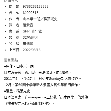
商品特色
相關說明
條 碼：9786263165663
【關於「AFTEE先享後付」】
ATM付款
AFTEE先享後付是「在收到商品之後才付款」的支付方式。 讓您購物簡單
書 號：6J000818
便利好安心！
作 者：山本崇一朗／稻葉光史
１．簡單：不需註冊會員、不需綁卡、不需儲值。
運送方式
譯 者：泪紫音
２．便利：只要手機號碼，簡訊認證，即可結帳。
３．安心：先確認商品／服務後，再付款。
書 系：SPP_青年館
全家取貨付款
規 格：32開/膠裝
每筆NT$80，滿NT$500(含以上)免運費
【「AFTEE先享後付」結帳流程】
１．於結帳方式選擇「AFTEE先享後付」後，將跳轉至「AFTEE先享後付」
等 級：普遍級
付款後全家取貨
結帳頁面，進行簡訊認證並確認金額後，即可完成結帳。
上市日：2022/03/16
２．訂單成立數日內，您將收到繳費通知簡訊。
每筆NT$80，滿NT$500(含以上)免運費
３．收到繳費通知簡訊後14天內，點擊此簡訊中的連結，可透過四大超商／
銷售重點
ATM／網路銀行／等多元方式進行付款，方視為交易完成。
萊爾富取貨付款
※ 請注意：結帳手續完成當下不需立刻繳費，但若您需要取消訂單，請聯絡
●原作‧山本崇一朗
每筆NT$80，滿NT$500(含以上)免運費
購買商品的店家。未經商家同意取消之訂單仍視為有效，需透過AFTEE先享
日本漫畫家，香川縣小豆島出身，血型B型。
後付繳納相關費用。
2011年9月，第27回月刊少年Sunday新人賞佳作。
付款後萊爾富取貨
※ 交易是否成功請以「AFTEE先享後付 」之結帳頁面顯示為準，若有關於
是否繳費成功／繳費後需取消欲退款等相關疑問，請聯繫「AFTEE先享後付
12月，第69回小學館新人漫畫大賞少年部門佳作。
每筆NT$80，滿NT$500(含以上)免運費
客戶支援中心」
https://netprotections.freshdesk.com/support/home
●漫畫‧稻葉光史
7-11取貨付款
日本漫畫家，在manga-one上連載「高木同學」的外傳
【注意事項】
１．透過由恩沛科技股份有限公司提供之「AFTEE先享後付」服務完成之交
每筆NT$80，滿NT$500(含以上)免運費
《擅長捉弄人的(前)高木同學》。
易，需依本服務之必要範圍內提供個人資料，並將交易相關給付款項請求債
權轉讓予恩沛科技股份有限公司。