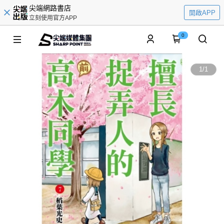
尖端網路書店
開啟APP
立刻使用官方APP
0
1
/
1