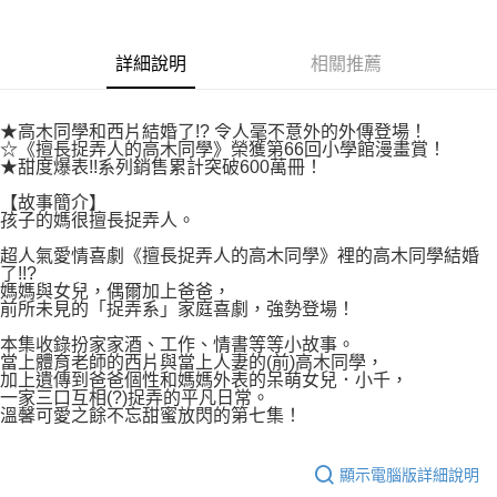
付款後7-11取貨
２．關於個人資料處理事宜，請瀏覽以下網址：
每筆NT$80，滿NT$500(含以上)免運費
https://aftee.tw/terms/#terms3
３．未成年的使用者請事先徵得法定代理人或監護人之同意方可使用
詳細說明
相關推薦
宅配
「AFTEE先享後付」，若未經同意申辦者引起之損失，本公司不負相關責
任。
每筆NT$100，滿NT$800(含以上)免運費
４．使用「AFTEE先享後付」時，將依據個別帳號之用戶狀況，依本公司即
★高木同學和西片結婚了!? 令人毫不意外的外傳登場！
時審查核予不同之上限額度；若仍有額度不足之情形，本公司將視審查結果
國家/地區配送
查看運費
☆《擅長捉弄人的高木同學》榮獲第66回小學館漫畫賞！
請求用戶進行身份認證。
★甜度爆表!!系列銷售累計突破600萬冊！
５．嚴禁一人註冊多個帳號或使用他人資訊註冊。若發現惡意使用之情形，
恩沛科技股份有限公司將有權停止該用戶之使用額度並採取法律行動。
【故事簡介】
孩子的媽很擅長捉弄人。
超人氣愛情喜劇《擅長捉弄人的高木同學》裡的高木同學結婚
了!!?
媽媽與女兒，偶爾加上爸爸，
前所未見的「捉弄系」家庭喜劇，強勢登場！
本集收錄扮家家酒、工作、情書等等小故事。
當上體育老師的西片與當上人妻的(前)高木同學，
加上遺傳到爸爸個性和媽媽外表的呆萌女兒．小千，
一家三口互相(?)捉弄的平凡日常。
溫馨可愛之餘不忘甜蜜放閃的第七集！
顯示電腦版詳細說明