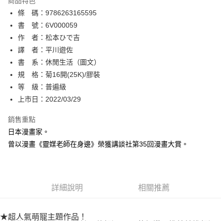
商品特色
相關說明
條 碼：9786263165595
【關於「AFTEE先享後付」】
ATM付款
AFTEE先享後付是「在收到商品之後才付款」的支付方式。 讓您購物簡單
書 號：6V000059
便利好安心！
作 者：松本ひで吉
１．簡單：不需註冊會員、不需綁卡、不需儲值。
運送方式
譯 者：平川遊佐
２．便利：只要手機號碼，簡訊認證，即可結帳。
３．安心：先確認商品／服務後，再付款。
書 系：休閒生活（圖文）
全家取貨付款
規 格：菊16開(25K)/膠裝
每筆NT$80，滿NT$500(含以上)免運費
【「AFTEE先享後付」結帳流程】
１．於結帳方式選擇「AFTEE先享後付」後，將跳轉至「AFTEE先享後付」
等 級：普遍級
付款後全家取貨
結帳頁面，進行簡訊認證並確認金額後，即可完成結帳。
上市日：2022/03/29
２．訂單成立數日內，您將收到繳費通知簡訊。
每筆NT$80，滿NT$500(含以上)免運費
３．收到繳費通知簡訊後14天內，點擊此簡訊中的連結，可透過四大超商／
銷售重點
ATM／網路銀行／等多元方式進行付款，方視為交易完成。
萊爾富取貨付款
※ 請注意：結帳手續完成當下不需立刻繳費，但若您需要取消訂單，請聯絡
日本漫畫家。
每筆NT$80，滿NT$500(含以上)免運費
購買商品的店家。未經商家同意取消之訂單仍視為有效，需透過AFTEE先享
曾以漫畫《靈媒老師在身邊》榮獲講談社第35回漫畫大賞。
後付繳納相關費用。
付款後萊爾富取貨
※ 交易是否成功請以「AFTEE先享後付 」之結帳頁面顯示為準，若有關於
是否繳費成功／繳費後需取消欲退款等相關疑問，請聯繫「AFTEE先享後付
每筆NT$80，滿NT$500(含以上)免運費
客戶支援中心」
https://netprotections.freshdesk.com/support/home
詳細說明
相關推薦
7-11取貨付款
【注意事項】
１．透過由恩沛科技股份有限公司提供之「AFTEE先享後付」服務完成之交
每筆NT$80，滿NT$500(含以上)免運費
易，需依本服務之必要範圍內提供個人資料，並將交易相關給付款項請求債
★超人氣萌寵主題作品！
權轉讓予恩沛科技股份有限公司。