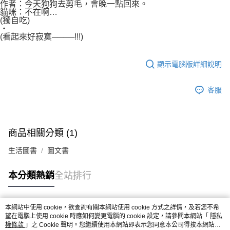
作者：今天狗狗去剪毛，會晚一點回來。
貓咪：不在啊…
(獨自吃)
‧
(看起來好寂寞────!!!)
顯示電腦版詳細說明
客服
商品相關分類 (1)
生活圖書
圖文書
本分類熱銷
全站排行
本網站中使用 cookie，欲查詢有關本網站使用 cookie 方式之詳情，及若您不希
熱門標籤
望在電腦上使用 cookie 時應如何變更電腦的 cookie 設定，請參閱本網站「
隱私
權條款
」之 Cookie 聲明。您繼續使用本網站即表示您同意本公司得按本網站使