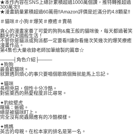
付款後7-11取貨
★本作內容在SNS上總計累積超過1000萬個讚，推特轉推超過
２．關於個人資料處理事宜，請瀏覽以下網址：
300萬次!!
每筆NT$80，滿NT$500(含以上)免運費
https://aftee.tw/terms/#terms3
★漫畫銷量累積超過60萬冊!!Amazon評價是近滿分的4.8顆星!!
３．未成年的使用者請事先徵得法定代理人或監護人之同意方可使用
宅配
「AFTEE先享後付」，若未經同意申辦者引起之損失，本公司不負相關責
＃貓咪＃小狗＃爆笑＃療癒＃賣萌
任。
每筆NT$100，滿NT$800(含以上)免運費
貪心的漫畫家養了可愛的狗狗&魔王般的貓咪後，每天都過著笑
４．使用「AFTEE先享後付」時，將依據個別帳號之用戶狀況，依本公司即
翻天的天國般生活！
時審查核予不同之上限額度；若仍有額度不足之情形，本公司將視審查結果
國家/地區配送
查看運費
不管你是貓派或狗派都一定要看!!讓你看幾次笑幾次的爆笑療癒
請求用戶進行身份認證。
漫畫作品。
５．嚴禁一人註冊多個帳號或使用他人資訊註冊。若發現惡意使用之情形，
第4集也大量收錄老師加筆繪製的篇章☆
恩沛科技股份有限公司將有權停止該用戶之使用額度並採取法律行動。
────┤角色介紹├────
✦狗狗
最喜歡貓咪。
就算遇到煩心的事只要唱個歌跳個舞就能馬上忘記。
✦貓咪
長相兇惡，個性十分冷酷。
對偷東西的熱愛程度非比尋常。
✦豹紋壁虎
暱稱：蜥蜴。
總是被貓咪盯上。
完全沒有爬蟲類應有的冷酷模樣。
✦媽媽
英吉的母親。在松本家的排名是第一名。