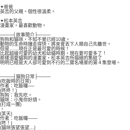
✦爸爸
英吉的父親。個性很溫柔。
✦松本英吉
漫畫家。最喜歡動物。
────┤故事簡介├────
狗狗和貓咪，不知不覺已經10歲。
動物的生命時鐘走得快，將來會丟下人類自己先離世。
但是……現在正是最可愛的時候！
比起超級可愛的幼犬和幼貓時期，現在要可愛多了！
那樣溺愛貓狗的漫畫家‧松本英吉所描繪的集結了
明明已經是大人卻可愛到不行的二寶名場景的第４集登場。
────┤貓狗日常├────
(吃飯時的日常)
作者：吃飯囉──
(咚咚！)
狗狗：我先吃。
貓咪：小鬼你好煩。
(打成一團)
‧
(某天)
作者：吃飯囉───
(咚！)
(貓咪張望張望…)