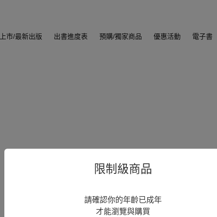
上市/最新出版
出書進度表
預購/獨家商品
優惠活動
電子書
限制級商品
請確認你的年齡已成年
才能瀏覽與購買