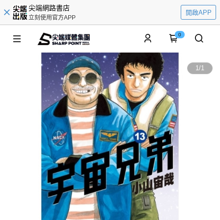
尖端網路書店
開啟APP
立刻使用官方APP
0
1
/
1