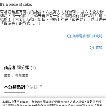
付款後7-11取貨
２．關於個人資料處理事宜，請瀏覽以下網址：
It’s a piece of cake.
每筆NT$80，滿NT$500(含以上)免運費
https://aftee.tw/terms/#terms3
帶著這句擁有魔力的話語，六太努力向前衝刺──當六太全力衝
３．未成年的使用者請事先徵得法定代理人或監護人之同意方可使用
宅配
刺時，卻一頭撞上了過去曾經有一面之緣的飛行員教官丹尼爾‧
「AFTEE先享後付」，若未經同意申辦者引起之損失，本公司不負相關責
楊格！！六太此時還不知道，他遇上的是「最差勁」，同時也是
任。
每筆NT$100，滿NT$800(含以上)免運費
「最厲害」的教官……！
４．使用「AFTEE先享後付」時，將依據個別帳號之用戶狀況，依本公司即
時審查核予不同之上限額度；若仍有額度不足之情形，本公司將視審查結果
國家/地區配送
查看運費
請求用戶進行身份認證。
顯示電腦版詳細說明
５．嚴禁一人註冊多個帳號或使用他人資訊註冊。若發現惡意使用之情形，
恩沛科技股份有限公司將有權停止該用戶之使用額度並採取法律行動。
客服
商品相關分類 (1)
漫畫
青年漫畫
本分類熱銷
全站排行
本網站中使用 cookie，欲查詢有關本網站使用 cookie 方式之詳情，及若您不希
熱門標籤