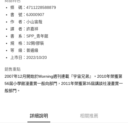
商品特色
相關說明
條 碼：4711228588879
【關於「AFTEE先享後付」】
ATM付款
AFTEE先享後付是「在收到商品之後才付款」的支付方式。 讓您購物簡單
書 號：6J000907
便利好安心！
作 者：小山宙哉
１．簡單：不需註冊會員、不需綁卡、不需儲值。
運送方式
譯 者：許嘉祥
２．便利：只要手機號碼，簡訊認證，即可結帳。
３．安心：先確認商品／服務後，再付款。
書 系：SPP_青年館
全家取貨付款
規 格：32開/膠裝
每筆NT$80，滿NT$500(含以上)免運費
【「AFTEE先享後付」結帳流程】
１．於結帳方式選擇「AFTEE先享後付」後，將跳轉至「AFTEE先享後付」
等 級：普遍級
付款後全家取貨
結帳頁面，進行簡訊認證並確認金額後，即可完成結帳。
上市日：2022/10/20
２．訂單成立數日內，您將收到繳費通知簡訊。
每筆NT$80，滿NT$500(含以上)免運費
３．收到繳費通知簡訊後14天內，點擊此簡訊中的連結，可透過四大超商／
銷售重點
ATM／網路銀行／等多元方式進行付款，方視為交易完成。
萊爾富取貨付款
※ 請注意：結帳手續完成當下不需立刻繳費，但若您需要取消訂單，請聯絡
2007年12月開始於Morning週刊連載『宇宙兄弟』。2010年榮獲第
每筆NT$80，滿NT$500(含以上)免運費
購買商品的店家。未經商家同意取消之訂單仍視為有效，需透過AFTEE先享
56屆小學館漫畫賞一般向部門，2011年榮獲第35屆講談社漫畫賞一
後付繳納相關費用。
般部門。
付款後萊爾富取貨
※ 交易是否成功請以「AFTEE先享後付 」之結帳頁面顯示為準，若有關於
是否繳費成功／繳費後需取消欲退款等相關疑問，請聯繫「AFTEE先享後付
每筆NT$80，滿NT$500(含以上)免運費
客戶支援中心」
https://netprotections.freshdesk.com/support/home
7-11取貨付款
【注意事項】
詳細說明
相關推薦
１．透過由恩沛科技股份有限公司提供之「AFTEE先享後付」服務完成之交
每筆NT$80，滿NT$500(含以上)免運費
易，需依本服務之必要範圍內提供個人資料，並將交易相關給付款項請求債
權轉讓予恩沛科技股份有限公司。