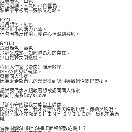
成員顏色．白色
跨足戲劇，人氣No.1的團員。
私底下常板著一張臉又易怒。
KYO
成員顏色．紅色
個子雖小卻活力充沛。
但會因為反作用力使得心情盪到谷底。
RYUJI
成員顏色．藍色
冷靜又成熟，如同隊長般的存在。
無自覺夢女製造機。
◎同人作家【骨肉】貓屋敷守
ISSAY的兒時玩伴。
壁攤同人作家。
因為太希望自己的漫畫得到認同導致個性變得彆扭。
超樂觀偶像vs超執著想被認同同人作家
純愛竹馬系Boy's Love！
「託小守的福我才能當上偶像。
因為有小守在，我才有辦法每天唱歌跳舞，傳遞笑臉哦。
所以，說小守你是ＳＨＩＮＹ ＳＭＩＬＥ的一員也不為過
哦！」
偶像團體SHINY SMILE面臨解散危機！？