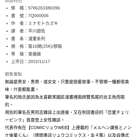
商品特色
相關說明
條 碼：9786263386396
【關於「AFTEE先享後付」】
ATM付款
AFTEE先享後付是「在收到商品之後才付款」的支付方式。 讓您購物簡單
書 號：7Q000006
便利好安心！
作 者：ミナモトカズキ
１．簡單：不需註冊會員、不需綁卡、不需儲值。
運送方式
譯 者：平川遊佐
２．便利：只要手機號碼，簡訊認證，即可結帳。
３．安心：先確認商品／服務後，再付款。
書 系：漫畫系列
全家取貨付款
規 格：菊16開(25K)/膠裝
每筆NT$80，滿NT$500(含以上)免運費
【「AFTEE先享後付」結帳流程】
１．於結帳方式選擇「AFTEE先享後付」後，將跳轉至「AFTEE先享後付」
等 級：普遍級
付款後全家取貨
結帳頁面，進行簡訊認證並確認金額後，即可完成結帳。
上市日：2022/11/17
２．訂單成立數日內，您將收到繳費通知簡訊。
每筆NT$80，滿NT$500(含以上)免運費
３．收到繳費通知簡訊後14天內，點擊此簡訊中的連結，可透過四大超商／
銷售重點
ATM／網路銀行／等多元方式進行付款，方視為交易完成。
萊爾富取貨付款
※ 請注意：結帳手續完成當下不需立刻繳費，但若您需要取消訂單，請聯絡
無論是男女、男男、或女女，只要是戀愛故事，不管哪一種都很美
每筆NT$80，滿NT$500(含以上)免運費
購買商品的店家。未經商家同意取消之訂單仍視為有效，需透過AFTEE先享
味，什麼都能畫。
後付繳納相關費用。
筆名的姓氏是因為太喜歡某國民漫畫裡面綁雙馬尾的女主角而取
付款後萊爾富取貨
※ 交易是否成功請以「AFTEE先享後付 」之結帳頁面顯示為準，若有關於
是否繳費成功／繳費後需取消欲退款等相關疑問，請聯繫「AFTEE先享後付
的。
每筆NT$80，滿NT$500(含以上)免運費
客戶支援中心」
https://netprotections.freshdesk.com/support/home
用別的筆名在男同志雜誌上出道後，又在秋田書店的「恋愛チェリ
7-11取貨付款
ーピンク」首度登上女性雜誌。
【注意事項】
１．透過由恩沛科技股份有限公司提供之「AFTEE先享後付」服務完成之交
每筆NT$80，滿NT$500(含以上)免運費
代表作有在【COMICリュウWEB】上連載的『メルヘン課長とノン
易，需依本服務之必要範圍內提供個人資料，並將交易相關給付款項請求債
ケ後輩くん』（德間書店リュウコミックス，全４集）以及自傳式
權轉讓予恩沛科技股份有限公司。