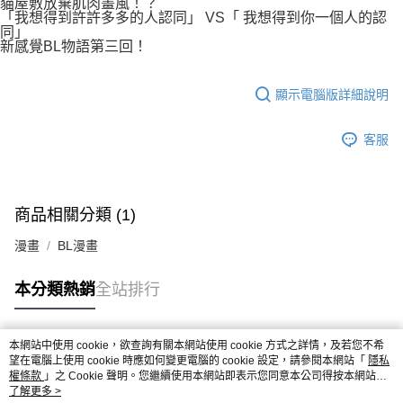
貓屋敷放棄肌肉畫風！？
「我想得到許許多多的人認同」 VS「 我想得到你一個人的認
同」
新感覺BL物語第三回！
顯示電腦版詳細說明
客服
商品相關分類 (1)
漫畫
BL漫畫
本分類熱銷
全站排行
本網站中使用 cookie，欲查詢有關本網站使用 cookie 方式之詳情，及若您不希
熱門標籤
望在電腦上使用 cookie 時應如何變更電腦的 cookie 設定，請參閱本網站「
隱私
權條款
」之 Cookie 聲明。您繼續使用本網站即表示您同意本公司得按本網站使
用條款之 Cookie 聲明使用 cookie。
了解更多 >