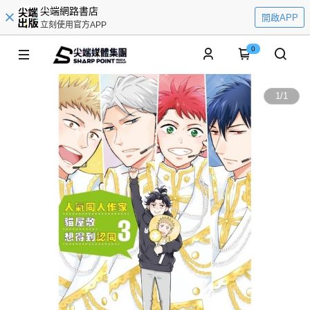
尖端網路書店
開啟APP
立刻使用官方APP
0
1
/
1