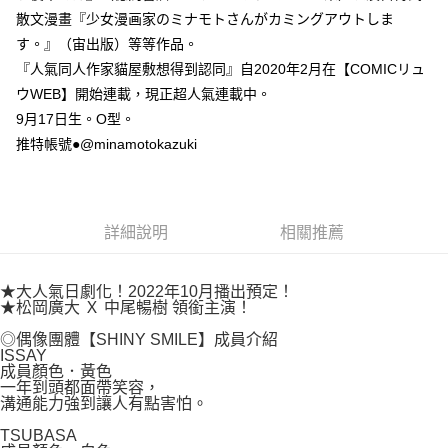
付款後7-11取貨
２．關於個人資料處理事宜，請瀏覽以下網址：
散文漫畫『少女漫画家のミナモトさんがカミングアウトしま
每筆NT$80，滿NT$500(含以上)免運費
https://aftee.tw/terms/#terms3
す。』（宙出版）等等作品。
３．未成年的使用者請事先徵得法定代理人或監護人之同意方可使用
宅配
『人氣同人作家貓屋敷想得到認同』自2020年2月在【COMICリュ
「AFTEE先享後付」，若未經同意申辦者引起之損失，本公司不負相關責
任。
每筆NT$100，滿NT$800(含以上)免運費
ウWEB】開始連載，現正超人氣連載中。
４．使用「AFTEE先享後付」時，將依據個別帳號之用戶狀況，依本公司即
9月17日生。O型。
時審查核予不同之上限額度；若仍有額度不足之情形，本公司將視審查結果
國家/地區配送
查看運費
請求用戶進行身份認證。
推特帳號●@minamotokazuki
５．嚴禁一人註冊多個帳號或使用他人資訊註冊。若發現惡意使用之情形，
恩沛科技股份有限公司將有權停止該用戶之使用額度並採取法律行動。
詳細說明
相關推薦
★大人氣日劇化！2022年10月播出預定！
★松岡廣大 Ｘ 中尾暢樹 領銜主演！
◎偶像團體【SHINY SMILE】成員介紹
ISSAY
成員顏色．黃色
一年到頭都面帶笑容，
溝通能力強到讓人有點害怕。
TSUBASA