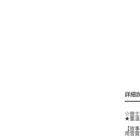
詳細
☆迪士
★重溫
【故事
用雪寶