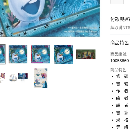
付款與運
超取滿NT$
付款方式
商品特色
信用卡一
商品編號
10053860
超商取貨
商品特色
AFTEE先
條 碼：9
相關說明
書 號：
【關於「A
作 者
ATM付款
AFTEE
便利好安
繪 者
１．簡單
譯 者
２．便利
運送方式
書 系
３．安心
規 格
全家取貨
【「AFT
等 級
每筆NT$8
１．於結帳