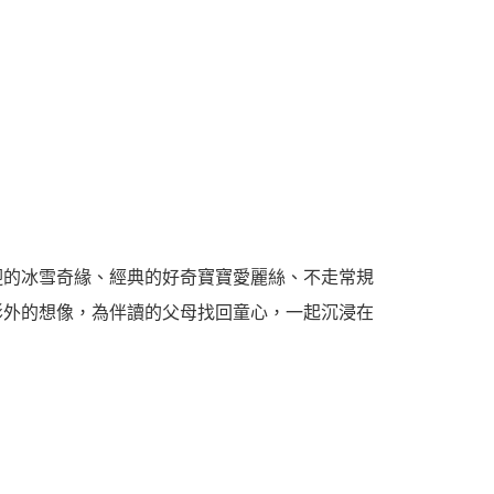
迎的冰雪奇緣、經典的好奇寶寶愛麗絲、不走常規
影外的想像，為伴讀的父母找回童心，一起沉浸在