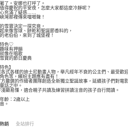
著了。安娜也打呼了。
動。
值得慶祝的平安夜，怎麼大家都這麼冷靜呢？
心充滿了疑惑……
峽灣那裡傳來噹啷聲！
的雪寶決定一探究竟，
起來像雪球、餅乾和聖誕節香料的，
的老伯伯，來到了城堡裡！
特色♡
趣味有押韻
就像在唱歌
雪寶的節日慶典
特色】
選各式各樣的迪士尼動畫人物，舉凡經年不衰的公主們、最受歡
角色等，繽紛主題應有盡有！
官方嚴選的作繪者團隊創造全新獨立聖誕故事，延續孩子們對電
童話之中。
字淺顯易懂，適合親子共讀及練習拼讀注音的孩子自行閱讀。
年齡：2歲以上
音。
熱銷
全站排行