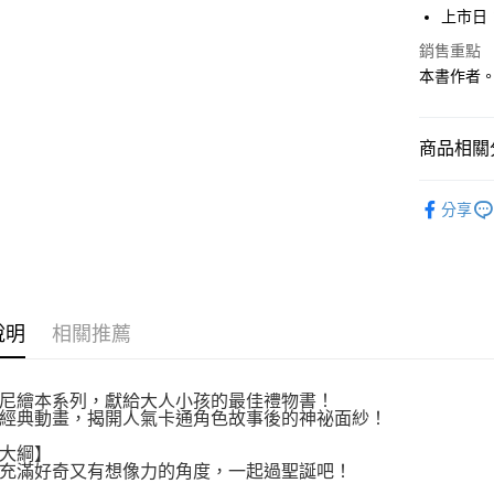
付」結帳
上市日：2
付款後全
２．訂單
銷售重點
３．收到繳
每筆NT$8
本書作者
／ATM／
※ 請注意
萊爾富取
絡購買商品
先享後付
每筆NT$8
商品相關分
※ 交易是
是否繳費成
付款後萊
小光點
付客戶支
每筆NT$8
分享
【注意事
7-11取貨
１．透過由
交易，需
每筆NT$8
求債權轉
２．關於
付款後7-1
說明
相關推薦
https://aft
每筆NT$8
３．未成
「AFTE
宅配
任。
尼繪本系列，獻給大人小孩的最佳禮物書！
４．使用「
經典動畫，揭開人氣卡通角色故事後的神祕面紗！
每筆NT$1
即時審查
大綱】
結果請求
國家/地區
充滿好奇又有想像力的角度，一起過聖誕吧！
５．嚴禁
形，恩沛