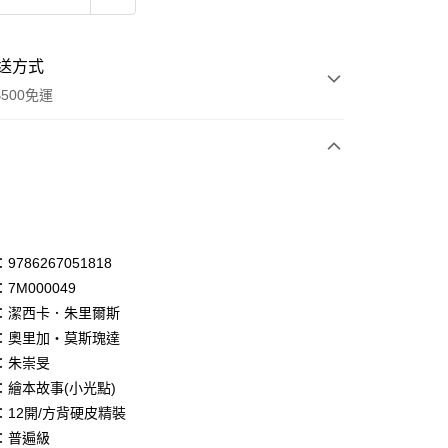
送方式
500免運
次付款
付款
享後付
786267051818
7M000049
FTEE先享後付」】
：潔西卡．朱里爾斯
先享後付是「在收到商品之後才付款」的支付方式。 讓您購物簡單
心！
：奧里加‧莫斯瑰達
：不需註冊會員、不需綁卡、不需儲值。
：朱崇旻
：只要手機號碼，簡訊認證，即可結帳。
：繪本故事(小光點)
：先確認商品／服務後，再付款。
：12開/方背硬皮精裝
付款
EE先享後付」結帳流程】
：普遍級
0，滿NT$500(含以上)免運費
方式選擇「AFTEE先享後付」後，將跳轉至「AFTEE先享後