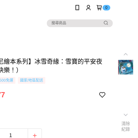
0
尼繪本系列】冰雪奇緣：雪寶的平安夜
快樂！）
500免運
國家/地區配送
77
清除
紀錄