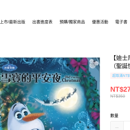
上市/最新出版
出書進度表
預購/獨家商品
優惠活動
電子書
【迪士
（聖誕
超取滿NT$
NT$2
NT$350
數量