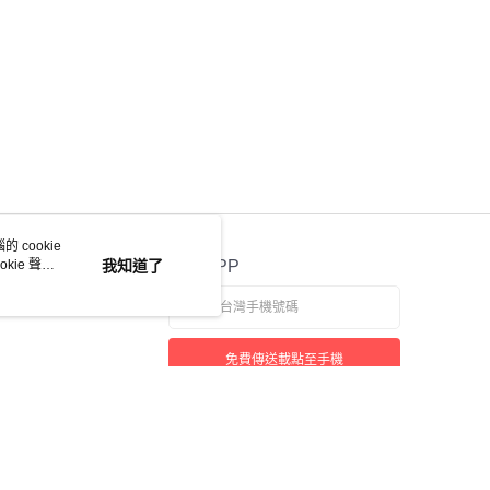
 cookie
kie 聲明
我知道了
官方APP
免費傳送載點至手機
若接到可疑電話，請洽詢165反詐騙專線
本站最佳瀏覽環境請使用 Google Chrome、Firefox 或 Edge 以上版本