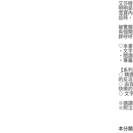
艾莎睡
明明是
雪寶內
這時，
被驚醒
有個聞
胖呼呼
♡本書
‧文字
‧閱讀
‧專屬
【系列
◇ 精
的反派
◇ 由
快樂的
◇ 文
※適讀
※附注
本分類