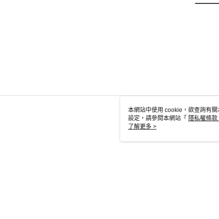
本網站中使用 cookie，欲查詢有關
設定，請參閱本網站「
隱私權條款
使用 cookie。
了解更多 >
TW-MWG1-6
© 2026 by 英屬蓋曼群島商家庭傳媒股份有限公司城邦分公司