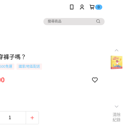
0
穿褲子嗎？
500免運
國家/地區配送
00
清除
紀錄