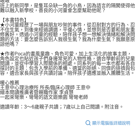
啾啾
班上的新同學，是隻耳朵缺一角的小鳥，因為語言的隔閡使得他
難以融入新學校，善良的小河童會怎麼幫助他呢？
【本書特色】
★小河童經歷了一場與朋友吵架的事件，從忍耐對方的行為、忍
不住生氣，到後來經過調適，平復心情，並想到是否要和朋友重
修舊好。透過小河童的經驗，陪伴孩子想一想解決情緒和解決問
題的方法：要怎麼告訴別人我很生氣？我為什麼生氣？我願意原
諒他嗎？
★作者Poca的畫風童趣、角色可愛，加上生活化的故事主題，
角色設定也貼近孩子們身邊常見的人物性格，適合學齡前的兒童
閱讀，並從中學習人際關係的相處。同系列的每一本也都有各自
探討的主題：包含入學前的準備、適當的拒絕、同儕的排擠與包
容，適合家長與孩子共讀討論，陪伴孩子適應並融入團體生活。
暖心推薦
王意中心理治療所 所長/臨床心理師 王意中
繪本閱讀推廣者暨親職作家 李貞慧
一起來彎樂‧彎彎的語文遊樂園 彎彎老師
適讀年齡：3～6歲親子共讀；7歲以上自己閱讀。附注音。
顯示電腦版詳細說明