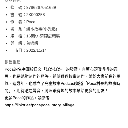
商品特色
相關說明
條 碼：9786267051689
【關於「AFTEE先享後付」】
ATM付款
AFTEE先享後付是「在收到商品之後才付款」的支付方式。 讓您購物簡單
書 號：2K000258
便利好安心！
作 者：Poca
１．簡單：不需註冊會員、不需綁卡、不需儲值。
運送方式
書 系：繪本故事(小光點)
２．便利：只要手機號碼，簡訊認證，即可結帳。
３．安心：先確認商品／服務後，再付款。
規 格：16開/方背硬皮精裝
全家取貨付款
等 級：普遍級
每筆NT$80，滿NT$500(含以上)免運費
【「AFTEE先享後付」結帳流程】
１．於結帳方式選擇「AFTEE先享後付」後，將跳轉至「AFTEE先享後付」
上市日：2022/11/14
付款後全家取貨
結帳頁面，進行簡訊認證並確認金額後，即可完成結帳。
２．訂單成立數日內，您將收到繳費通知簡訊。
銷售重點
每筆NT$80，滿NT$500(含以上)免運費
３．收到繳費通知簡訊後14天內，點擊此簡訊中的連結，可透過四大超商／
Poca的名字源於日文「ぽかぽか」的發音，有著心頭暖呼呼的意
ATM／網路銀行／等多元方式進行付款，方視為交易完成。
萊爾富取貨付款
※ 請注意：結帳手續完成當下不需立刻繳費，但若您需要取消訂單，請聯絡
思，也是她對創作的期許，希望透過故事創作，帶給大家前進的勇
每筆NT$80，滿NT$500(含以上)免運費
購買商品的店家。未經商家同意取消之訂單仍視為有效，需透過AFTEE先享
氣，這幾年，也成立了兒童故事Podcast頻道「Poca村長的故事時
後付繳納相關費用。
間」，期待透過聲音，將溫暖有趣的故事帶給更多的朋友！
付款後萊爾富取貨
※ 交易是否成功請以「AFTEE先享後付 」之結帳頁面顯示為準，若有關於
是否繳費成功／繳費後需取消欲退款等相關疑問，請聯繫「AFTEE先享後付
更多Poca的作品，請參考
每筆NT$80，滿NT$500(含以上)免運費
客戶支援中心」
https://netprotections.freshdesk.com/support/home
https://linktr.ee/pocapoca_story_village
7-11取貨付款
【注意事項】
１．透過由恩沛科技股份有限公司提供之「AFTEE先享後付」服務完成之交
每筆NT$80，滿NT$500(含以上)免運費
易，需依本服務之必要範圍內提供個人資料，並將交易相關給付款項請求債
權轉讓予恩沛科技股份有限公司。