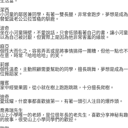
生活當。
潔西
小河童的鄰居兼同學，有著一雙長腿，非常會跑步，夢想是成為
替聖誕老公公拉雪橇的馴鹿。
波奇
坐在小河童隔壁，不愛說話，只會低頭看著自己的書，讓小河童
以為自己被討厭，但實際上是因為他非常害羞的緣故。
麻亞
個性大而化之，容易弄丟或是將事情搞得一團糟，但他一點也不
在意，時常「哈哈哈哈」的笑。
莉娜
個性溫柔，主動照顧需要幫助的同學，擅長跳舞，夢想是成為一
位舞蹈家。
羅賓
家中經營果園，從小就在樹上跑跑跳跳，十分擅長爬樹。
迪奇
愛炫耀，什麼事都喜歡搶第一，有著一頭引人注目的爆炸頭。
喬弗瑞先生
山上小學唯一的老師，是位很年長的老先生，喜歡分享神秘有趣
的故事，很受山上小學同學們的歡迎。