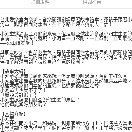
付款後7-11取貨
詳細說明
相關推薦
２．關於個人資料處理事宜，請瀏覽以下網址：
每筆NT$80，滿NT$500(含以上)免運費
https://aftee.tw/terms/#terms3
３．未成年的使用者請事先徵得法定代理人或監護人之同意方可使用
宅配
台北愛樂室內樂坊‧音樂閱讀劇場原著故事繪本，讓孩子跟著小
「AFTEE先享後付」，若未經同意申辦者引起之損失，本公司不負相關責
河童一起學習面對焦慮，在上學路上建立勇氣與自信！
任。
每筆NT$100，滿NT$800(含以上)免運費
４．使用「AFTEE先享後付」時，將依據個別帳號之用戶狀況，依本公司即
小河童邀請麻亞到他家來玩，但是麻亞做出許多讓小河童生氣的
時審查核予不同之上限額度；若仍有額度不足之情形，本公司將視審查結果
國家/地區配送
查看運費
事情，自己卻沒有發現。小河童一直忍耐、一直忍耐，直到最後
請求用戶進行身份認證。
──火山爆發啦！
５．嚴禁一人註冊多個帳號或使用他人資訊註冊。若發現惡意使用之情形，
與朋友吵架、對朋友生氣，是孩子與同儕之前常見的人際關係問
恩沛科技股份有限公司將有權停止該用戶之使用額度並採取法律行動。
題，當我們生氣的時候，除了適當發洩情緒以外，小河童也要陪
伴孩子解決問題，表達自己生氣的原因。
【故事大綱】
小河童邀請麻亞到他家來玩，但是麻亞睡過頭，遲到了好久。
小河童拿出最喜歡的玩具跟他分享，結果玩具竟然被麻亞弄壞。
就連媽媽為他們準備的蛋糕，也通通被麻亞吃掉……
小河童再也受不了了！
「麻亞最討厭了！」
小河童該怎麼和麻亞說他生氣的原因？
他們還能當好朋友嗎？
【人物介紹】
小河童
原本住在南方小島，和媽媽一起搬家到北方山上，同時進入當地
小學就讀，成為轉學生。個性容易擔心、緊張，正在努力適應新