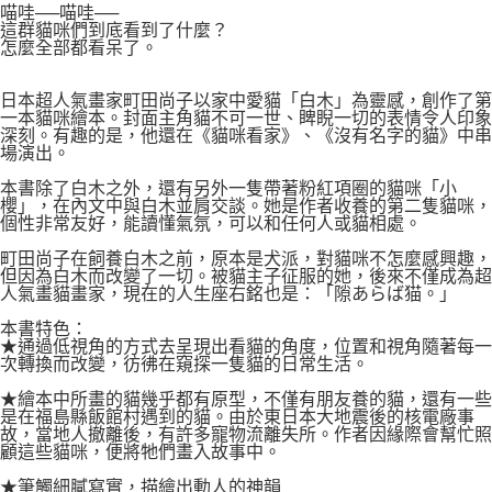
喵哇──喵哇──
這群貓咪們到底看到了什麼？
怎麼全部都看呆了。
日本超人氣畫家町田尚子以家中愛貓「白木」為靈感，創作了第
一本貓咪繪本。封面主角貓不可一世、睥睨一切的表情令人印象
深刻。有趣的是，他還在《貓咪看家》、《沒有名字的貓》中串
場演出。
本書除了白木之外，還有另外一隻帶著粉紅項圈的貓咪「小
櫻」，在內文中與白木並肩交談。她是作者收養的第二隻貓咪，
個性非常友好，能讀懂氣氛，可以和任何人或貓相處。
町田尚子在飼養白木之前，原本是犬派，對貓咪不怎麼感興趣，
但因為白木而改變了一切。被貓主子征服的她，後來不僅成為超
人氣畫貓畫家，現在的人生座右銘也是：「隙あらば猫。」
本書特色：
★通過低視角的方式去呈現出看貓的角度，位置和視角隨著每一
次轉換而改變，彷彿在窺探一隻貓的日常生活。
★繪本中所畫的貓幾乎都有原型，不僅有朋友養的貓，還有一些
是在福島縣飯館村遇到的貓。由於東日本大地震後的核電廠事
故，當地人撤離後，有許多寵物流離失所。作者因緣際會幫忙照
顧這些貓咪，便將牠們畫入故事中。
★筆觸細膩寫實，描繪出動人的神韻