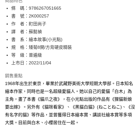
商品特色
相關說明
條 碼：9786267051665
【關於「AFTEE先享後付」】
ATM付款
AFTEE先享後付是「在收到商品之後才付款」的支付方式。 讓您購物簡單
書 號：2K000257
便利好安心！
作 者：町田尚子
１．簡單：不需註冊會員、不需綁卡、不需儲值。
運送方式
譯 者：蘇懿禎
２．便利：只要手機號碼，簡訊認證，即可結帳。
３．安心：先確認商品／服務後，再付款。
書 系：繪本故事(小光點)
全家取貨付款
規 格：矮菊8開/方背硬皮精裝
每筆NT$80，滿NT$500(含以上)免運費
【「AFTEE先享後付」結帳流程】
１．於結帳方式選擇「AFTEE先享後付」後，將跳轉至「AFTEE先享後付」
等 級：普遍級
付款後全家取貨
結帳頁面，進行簡訊認證並確認金額後，即可完成結帳。
上市日：2022/11/04
２．訂單成立數日內，您將收到繳費通知簡訊。
每筆NT$80，滿NT$500(含以上)免運費
３．收到繳費通知簡訊後14天內，點擊此簡訊中的連結，可透過四大超商／
銷售重點
ATM／網路銀行／等多元方式進行付款，方視為交易完成。
萊爾富取貨付款
※ 請注意：結帳手續完成當下不需立刻繳費，但若您需要取消訂單，請聯絡
1968年出生於東京，畢業於武藏野美術大學短期大學部。日本知名
每筆NT$80，滿NT$500(含以上)免運費
購買商品的店家。未經商家同意取消之訂單仍視為有效，需透過AFTEE先享
繪本作家，同時也是一名超級愛貓人。她以自己的愛貓「白木」為
後付繳納相關費用。
主角，畫了本書《貓爪之夜》，在小光點出版的作品有《狸貓新娘
付款後萊爾富取貨
※ 交易是否成功請以「AFTEE先享後付 」之結帳頁面顯示為準，若有關於
是否繳費成功／繳費後需取消欲退款等相關疑問，請聯繫「AFTEE先享後付
要出嫁》。另外有《貓咪看家》、《黑貓白貓》(ねことねこ)、《沒
每筆NT$80，滿NT$500(含以上)免運費
客戶支援中心」
https://netprotections.freshdesk.com/support/home
有名字的貓》等作品，並曾獲得日本繪本賞、講談社繪本賞等多項
7-11取貨付款
大獎。目前與白木、小櫻居住在一起。
【注意事項】
１．透過由恩沛科技股份有限公司提供之「AFTEE先享後付」服務完成之交
每筆NT$80，滿NT$500(含以上)免運費
易，需依本服務之必要範圍內提供個人資料，並將交易相關給付款項請求債
權轉讓予恩沛科技股份有限公司。