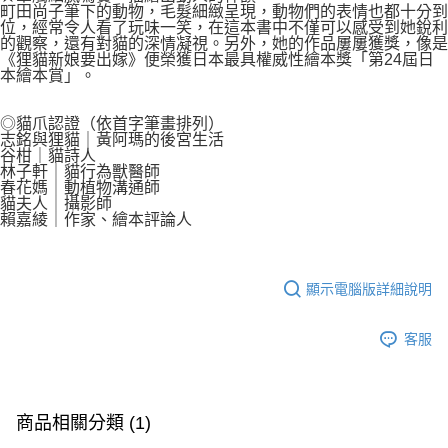
町田尚子筆下的動物，毛髮細緻呈現，動物們的表情也都十分到
位，經常令人看了玩味一笑，在這本書中不僅可以感受到她銳利
的觀察，還有對貓的深情凝視。另外，她的作品屢屢獲獎，像是
《狸貓新娘要出嫁》便榮獲日本最具權威性繪本獎「第24屆日
本繪本賞」。
◎貓爪認證（依首字筆畫排列）
志銘與狸貓｜黃阿瑪的後宮生活
谷柑｜貓詩人
林子軒｜貓行為獸醫師
春花媽｜動植物溝通師
貓夫人｜攝影師
賴嘉綾｜作家、繪本評論人
顯示電腦版詳細說明
客服
商品相關分類 (1)