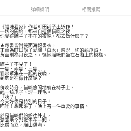
付款後7-11取貨
２．關於個人資料處理事宜，請瀏覽以下網址：
每筆NT$80，滿NT$500(含以上)免運費
詳細說明
相關推薦
https://aftee.tw/terms/#terms3
３．未成年的使用者請事先徵得法定代理人或監護人之同意方可使用
宅配
「AFTEE先享後付」，若未經同意申辦者引起之損失，本公司不負相關責
任。
《貓咪看家》作者町田尚子出道作！
每筆NT$100，滿NT$800(含以上)免運費
４．使用「AFTEE先享後付」時，將依據個別帳號之用戶狀況，依本公司即
一切的開始，都來自這個貓咪之夜
你覺得貓主子不在的夜晚，都去做什麼了？
時審查核予不同之上限額度；若仍有額度不足之情形，本公司將視審查結果
國家/地區配送
查看運費
請求用戶進行身份認證。
★每書皆附雙面海報書衣，
５．嚴禁一人註冊多個帳號或使用他人資訊註冊。若發現惡意使用之情形，
正面為町田尚子愛貓「白木」睥睨一切的舔爪照，
恩沛科技股份有限公司將有權停止該用戶之使用額度並採取法律行動。
背面則為月夜之下，慵懶貓咪們坐在石階上的模樣。
貓主子不見了！
一隻、兩隻、三隻……
貓咪聚集在一起的夜晚，
到底是在做什麼呢？
傍晚時分，貓咪悠閒地躺在椅子上，
舔一舔爪子、理一理毛。
「咦？」
今天好像是特別的日子！
喵哇！想起來了，晚上有一件重要的事情。
於是貓咪們紛紛往外走，
漸漸地全部聚集在一起，
比肩而立，貓山貓海。