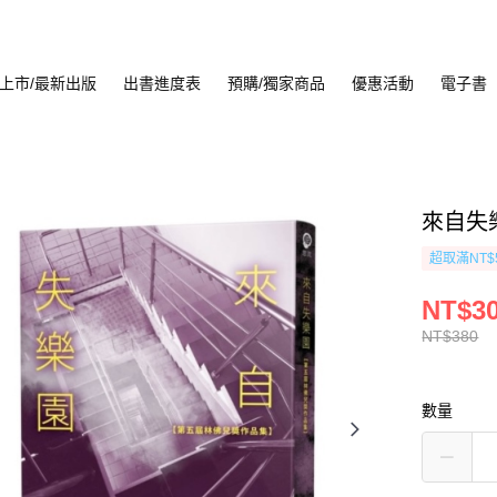
上市/最新出版
出書進度表
預購/獨家商品
優惠活動
電子書
來自失
超取滿NT$
NT$3
NT$380
數量