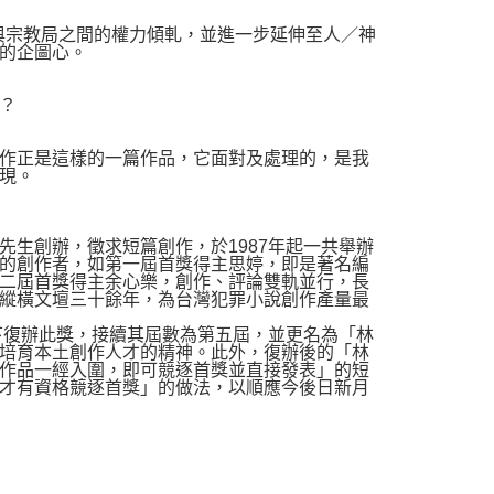
與宗教局之間的權力傾軋，並進一步延伸至人／神
的企圖心。
？
作正是這樣的一篇作品，它面對及處理的，是我
現。
生創辦，徵求短篇創作，於1987年起一共舉辦
的創作者，如第一屆首獎得主思婷，即是著名編
二屆首獎得主余心樂，創作、評論雙軌並行，長
縱橫文壇三十餘年，為台灣犯罪小說創作產量最
下復辦此獎，接續其屆數為第五屆，並更名為「林
培育本土創作人才的精神。此外，復辦後的「林
作品一經入圍，即可競逐首獎並直接發表」的短
才有資格競逐首獎」的做法，以順應今後日新月