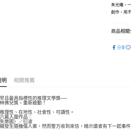
付款後全
２．訂單
朱光曦，
３．收到繳
每筆NT$8
創作，用
／ATM／
※ 請注意
萊爾富取
絡購買商品
先享後付
每筆NT$8
商品相關分
※ 交易是
是否繳費成
付款後萊
文學小說
付客戶支
每筆NT$8
分享
【注意事
7-11取貨
１．透過由
交易，需
每筆NT$8
求債權轉
２．關於
付款後7-1
說明
相關推薦
https://aft
每筆NT$8
３．未成
「AFTE
宅配
任。
早且最具指標性的推理文學獎──
４．使用「
林佛兒獎，重新啟動！
每筆NT$1
即時審查
推理性、在地性、社會性、可讀性。
結果請求
國家/地區
六篇入圍作品：
５．嚴禁
失樂園〉／衍波
形，恩沛
廂發生隨機傷人案，然而警方收到來信，暗示還會有下一起事件
動。