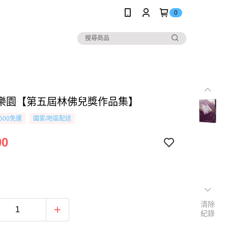
0
樂園【第五屆林佛兒獎作品集】
500免運
國家/地區配送
00
清除
紀錄