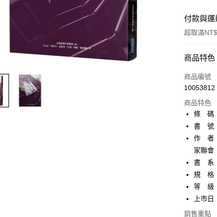
付款與運
超取滿NT$
付款方式
商品特色
信用卡一
商品編號
10053812
超商取貨
商品特色
AFTEE先
條 碼：9
相關說明
書 號：
【關於「A
作 者：
ATM付款
AFTEE
便利好安
家聯會
１．簡單
書 系
２．便利
運送方式
規 格：
３．安心
等 級
全家取貨
【「AFT
上市日：2
每筆NT$8
１．於結帳
付」結帳
銷售重點