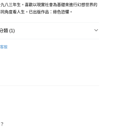
家取貨
成立數日內，您將收到繳費通知簡訊。
一九八三年生。喜歡以現實社會為基礎來進行幻想世界的
費通知簡訊後14天內，點擊此簡訊中的連結，可透過四大超商
0，滿NT$500(含以上)免運費
不同角度看人生。已出版作品：綠色恐懼。
網路銀行／等多元方式進行付款，方視為交易完成。
：結帳手續完成當下不需立刻繳費，但若您需要取消訂單，請聯
貨付款
的店家。未經商家同意取消之訂單仍視為有效，需透過AFTEE
繳納相關費用。
0，滿NT$500(含以上)免運費
類 (1)
否成功請以「AFTEE先享後付 」之結帳頁面顯示為準，若有關於
功／繳費後需取消欲退款等相關疑問，請聯繫「AFTEE先享後
爾富取貨
恐怖/ 驚悚 / 推理
援中心」
https://netprotections.freshdesk.com/support/home
0，滿NT$500(含以上)免運費
客服
項】
付款
恩沛科技股份有限公司提供之「AFTEE先享後付」服務完成之
依本服務之必要範圍內提供個人資料，並將交易相關給付款項請
0，滿NT$500(含以上)免運費
讓予恩沛科技股份有限公司。
個人資料處理事宜，請瀏覽以下網址：
1取貨
ee.tw/terms/#terms3
0，滿NT$500(含以上)免運費
年的使用者請事先徵得法定代理人或監護人之同意方可使用
E先享後付」，若未經同意申辦者引起之損失，本公司不負相關責
AFTEE先享後付」時，將依據個別帳號之用戶狀況，依本公司
00，滿NT$800(含以上)免運費
核予不同之上限額度；若仍有額度不足之情形，本公司將視審查
用戶進行身份認證。
配送
查看運費
一人註冊多個帳號或使用他人資訊註冊。若發現惡意使用之情
科技股份有限公司將有權停止該用戶之使用額度並採取法律行
？