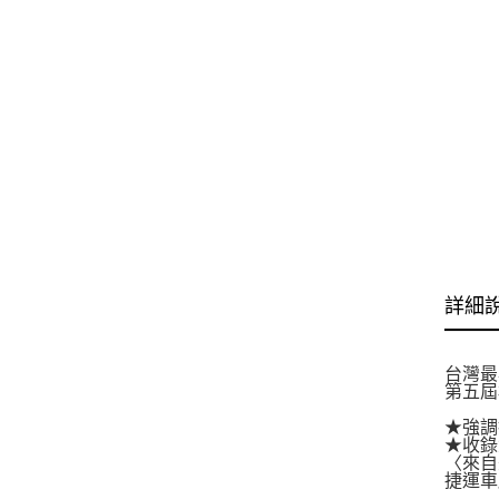
詳細
台灣最
第五屆
★強調
★收錄
〈來自
捷運車