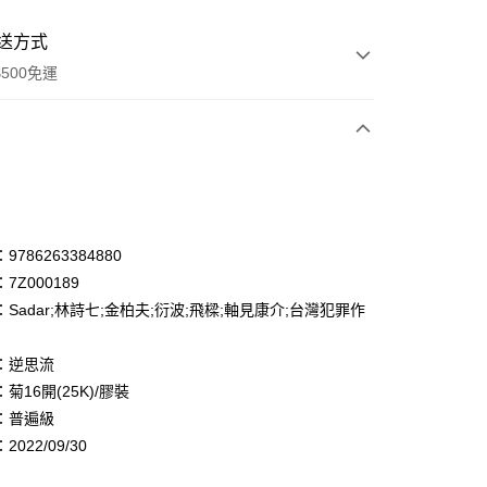
送方式
500免運
次付款
付款
享後付
786263384880
7Z000189
FTEE先享後付」】
Sadar;林詩七;金柏夫;衍波;飛樑;軸見康介;台灣犯罪作
先享後付是「在收到商品之後才付款」的支付方式。 讓您購物簡單
心！
：不需註冊會員、不需綁卡、不需儲值。
：逆思流
：只要手機號碼，簡訊認證，即可結帳。
菊16開(25K)/膠裝
：先確認商品／服務後，再付款。
：普遍級
付款
EE先享後付」結帳流程】
022/09/30
0，滿NT$500(含以上)免運費
方式選擇「AFTEE先享後付」後，將跳轉至「AFTEE先享後
頁面，進行簡訊認證並確認金額後，即可完成結帳。