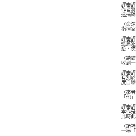
評審評
作者將
逮捕歸
〈命運
指揮家
評審評
這篇犯
態，使
〈踏繪
收到一
評審評
有別於
度自戀
〈來者
「他」
評審評
本作是
此時此
〈諸神
一樁「