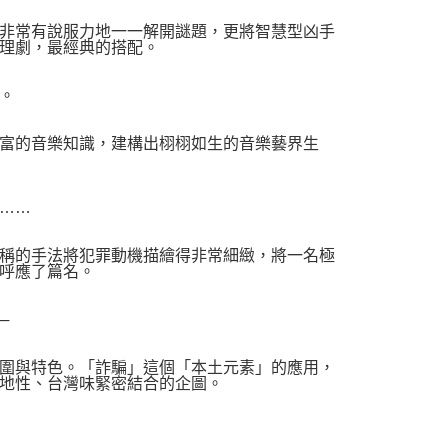
非常有說服力地一一解開謎題，更將智慧型凶手
理劇，最經典的搭配。
。
富的音樂知識，建構出栩栩如生的音樂藝界生
……
稱的手法將犯罪動機描繪得非常細緻，將一名極
呼應了篇名。
─
圍與特色。「詐騙」這個「本土元素」的應用，
地性、台灣味緊密結合的企圖。