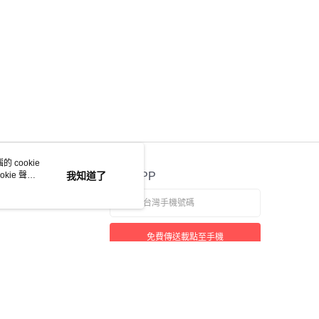
 cookie
kie 聲明
我知道了
官方APP
免費傳送載點至手機
若接到可疑電話，請洽詢165反詐騙專線
本站最佳瀏覽環境請使用 Google Chrome、Firefox 或 Edge 以上版本