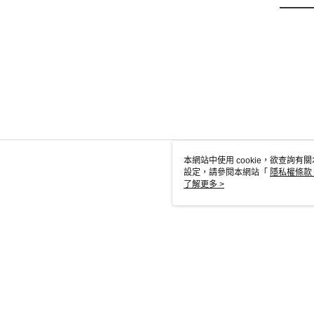
本網站中使用 cookie，欲查詢有關
設定，請參閱本網站「
隱私權條款
使用 cookie。
了解更多 >
TW-MWG1-6
© 2026 by 英屬蓋曼群島商家庭傳媒股份有限公司城邦分公司