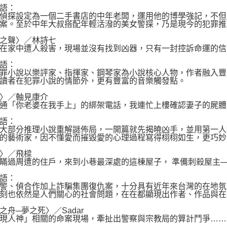
語：
偵探設定為一個二手書店的中年老闆，運用他的博學強記，不但
案。至於中年大叔搭配年輕活潑的美女警探，乃是現今的犯罪推
之聲〉／林詩七
在家中遭人殺害，現場並沒有找到凶器，只有一封控訴命運的信
語：
罪小說以樂評家、指揮家、鋼琴家為小說核心人物，作者融入豐
讀者在犯罪小說的情節外，更有豐富的音樂觸發點。
〉／軸見康介
通「你老婆在我手上」的綁架電話，我連忙上樓確認妻子的屍體
語：
大部分推理小說重解謎佈局，一開篇就先揭曉凶手，並用第一人
的藝術家，因不懂愛而摧毀愛的心理過程寫得栩栩如生，更巧妙
〉／飛樑
瞞過周遭的住戶，來到小巷最深處的這棟屋子， 準備刺殺屋主─
語：
警、偵合作加上詐騙集團復仇案，十分具有近年來台灣的在地氛
刻也依然是人們關心的社會問題，在在都顯現出作者、作品與在
之舟─夢之死〉／Sadar
現人神」相關的命案現場，牽扯出警察與宗教局的算計鬥爭……