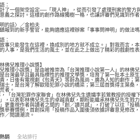
語：
計了一個架空設定──「現人神」，從而引發了處理刑案的警方
意義之探討。這樣的創作路線獨樹一格，也讓評審們見識到作者
明的話〉／金柏夫
鎮報到的新手警官，能夠適應這裡辦案「事事問神明」的做法嗎
語：
故事只能發生在這裡，換成別的地方就不成立。」對我而言，本
的人事，是我們生活的風土，並在此之上做出了精彩的戲劇性表
林佛兒推理小說獎】
兒推理小說獎」是由被推崇為「台灣推理小說第一人」的林佛兒先
是台灣最早且最具指標性的推理文學獎，培育了第一批本土原生
貴，日後有電視劇《包青天》等蔚為風尚、廣為人知的劇作；第
瑞士，是台灣了解歐陸犯罪小說的橋梁；第三屆首獎得主葉桑，
荒者。
1年，「台灣犯罪作家聯會」在林佛兒先生遺孀李若鶯教授的授權
」，以表彰林佛兒先生的卓越貢獻，期盼能繼承林佛兒先生戮力
」更重視作者與讀者之間的「創／讀共感」，打破了以往「投稿
獎參賽慣例，首創採用「投稿作品入圍後須依據評審意見修改，
作／閱讀潮流。
熱銷
全站排行