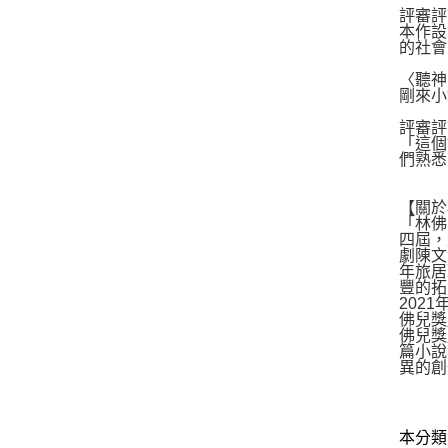
評審評
本作設
的社會
〈聽神
剛來小
評審評
「這個
們熟悉
【關於
「林佛
四屆，
劇陳文
年旅居
豐的拓
202
佛兒獎
佛兒獎
篇小說
異的創
本分類