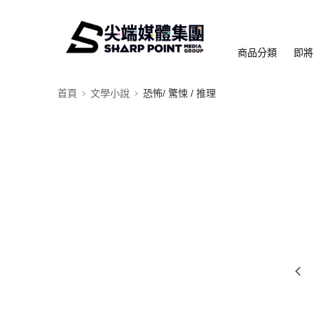
商品分類
即將
首頁
文學小說
恐怖/ 驚悚 / 推理