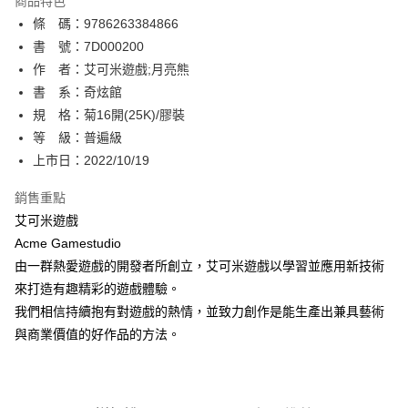
商品特色
相關說明
條 碼：9786263384866
【關於「AFTEE先享後付」】
ATM付款
AFTEE先享後付是「在收到商品之後才付款」的支付方式。 讓您購物簡單
書 號：7D000200
便利好安心！
作 者：艾可米遊戲;月亮熊
１．簡單：不需註冊會員、不需綁卡、不需儲值。
運送方式
書 系：奇炫館
２．便利：只要手機號碼，簡訊認證，即可結帳。
３．安心：先確認商品／服務後，再付款。
規 格：菊16開(25K)/膠裝
全家取貨付款
等 級：普遍級
每筆NT$80，滿NT$500(含以上)免運費
【「AFTEE先享後付」結帳流程】
１．於結帳方式選擇「AFTEE先享後付」後，將跳轉至「AFTEE先享後付」
上市日：2022/10/19
付款後全家取貨
結帳頁面，進行簡訊認證並確認金額後，即可完成結帳。
２．訂單成立數日內，您將收到繳費通知簡訊。
銷售重點
每筆NT$80，滿NT$500(含以上)免運費
３．收到繳費通知簡訊後14天內，點擊此簡訊中的連結，可透過四大超商／
艾可米遊戲
ATM／網路銀行／等多元方式進行付款，方視為交易完成。
萊爾富取貨付款
※ 請注意：結帳手續完成當下不需立刻繳費，但若您需要取消訂單，請聯絡
Acme Gamestudio
每筆NT$80，滿NT$500(含以上)免運費
購買商品的店家。未經商家同意取消之訂單仍視為有效，需透過AFTEE先享
由一群熱愛遊戲的開發者所創立，艾可米遊戲以學習並應用新技術
後付繳納相關費用。
來打造有趣精彩的遊戲體驗。
付款後萊爾富取貨
※ 交易是否成功請以「AFTEE先享後付 」之結帳頁面顯示為準，若有關於
是否繳費成功／繳費後需取消欲退款等相關疑問，請聯繫「AFTEE先享後付
我們相信持續抱有對遊戲的熱情，並致力創作是能生產出兼具藝術
每筆NT$80，滿NT$500(含以上)免運費
客戶支援中心」
https://netprotections.freshdesk.com/support/home
與商業價值的好作品的方法。
7-11取貨付款
【注意事項】
１．透過由恩沛科技股份有限公司提供之「AFTEE先享後付」服務完成之交
每筆NT$80，滿NT$500(含以上)免運費
易，需依本服務之必要範圍內提供個人資料，並將交易相關給付款項請求債
權轉讓予恩沛科技股份有限公司。