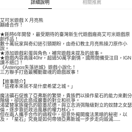
付款後7-11取貨
詳細說明
相關推薦
２．關於個人資料處理事宜，請瀏覽以下網址：
每筆NT$80，滿NT$500(含以上)免運費
https://aftee.tw/terms/#terms3
３．未成年的使用者請事先徵得法定代理人或監護人之同意方可使用
宅配
艾可米遊戲 X 月亮熊
「AFTEE先享後付」，若未經同意申辦者引起之損失，本公司不負相關責
巔峰合作！
任。
每筆NT$100，滿NT$800(含以上)免運費
４．使用「AFTEE先享後付」時，將依據個別帳號之用戶狀況，依本公司即
★耗時6年開發，最受期待的臺灣新生代遊戲廠商艾可米遊戲原
時審查核予不同之上限額度；若仍有額度不足之情形，本公司將視審查結果
國家/地區配送
查看運費
創作品！
請求用戶進行身份認證。
數十萬玩家與奇幻迷引頸期盼，由奇幻教主月亮熊操刀原作小
５．嚴禁一人註冊多個帳號或使用他人資訊註冊。若發現惡意使用之情形，
說。
恩沛科技股份有限公司將有權停止該用戶之使用額度並採取法律行動。
★添加遊戲彩蛋與角色，補完遊戲未提及的故事。
★遊戲內容高達40hr，超過50萬字劇情，國際間備受注目，IGN
讚不絕口！
《Asterigos失落迷城》遊戲小說化！
三方聯手打造最觸動靈魂的遊戲故事！
【故事簡介】
「這裡本來就不是什麼希望之城。」
魔法礦石促進了亞弗斯的繁榮，貴族們以操作星石的能力來劃分
階級，卻因此造成嚴重的對立和抗爭。
渴望替家族復仇的歐墨尼德，與立志消弭階級對立的奴隸之女瑟
倫，逐步靠近政治風暴的權力核心。
但在兩人攜手合作的過程中，卻意外揭開魔法黑暗的秘密，以
及，「星石」究竟是如何帶領亞弗斯城一步步走向毀滅......