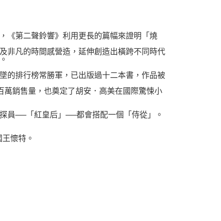
，《第二聲鈴響》利用更長的篇幅來證明「燒
及非凡的時間感營造，延伸創造出橫跨不同時代
。
十多年不墜的排行榜常勝軍，已出版過十二本書，作品被
百萬銷售量，也奠定了胡安．高美在國際驚悚小
探員──「紅皇后」──都會搭配一個「侍從」。
國王懷特。