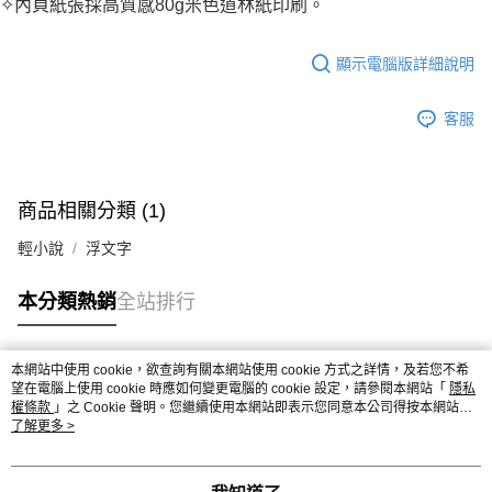
✧內頁紙張採高質感80g米色道林紙印刷。
顯示電腦版詳細說明
客服
商品相關分類 (1)
輕小說
浮文字
本分類熱銷
全站排行
本網站中使用 cookie，欲查詢有關本網站使用 cookie 方式之詳情，及若您不希
熱門標籤
望在電腦上使用 cookie 時應如何變更電腦的 cookie 設定，請參閱本網站「
隱私
權條款
」之 Cookie 聲明。您繼續使用本網站即表示您同意本公司得按本網站使
用條款之 Cookie 聲明使用 cookie。
了解更多 >