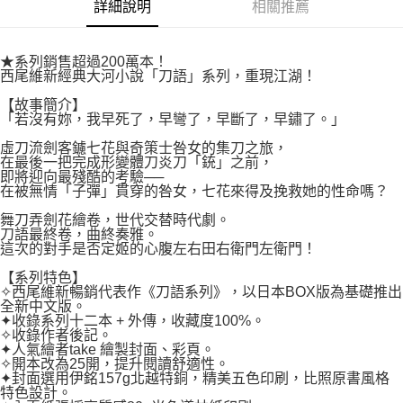
付款後7-11取貨
詳細說明
相關推薦
２．關於個人資料處理事宜，請瀏覽以下網址：
每筆NT$80，滿NT$500(含以上)免運費
https://aftee.tw/terms/#terms3
３．未成年的使用者請事先徵得法定代理人或監護人之同意方可使用
宅配
★系列銷售超過200萬本！
「AFTEE先享後付」，若未經同意申辦者引起之損失，本公司不負相關責
西尾維新經典大河小說「刀語」系列，重現江湖！
任。
每筆NT$100，滿NT$800(含以上)免運費
４．使用「AFTEE先享後付」時，將依據個別帳號之用戶狀況，依本公司即
【故事簡介】
時審查核予不同之上限額度；若仍有額度不足之情形，本公司將視審查結果
國家/地區配送
查看運費
「若沒有妳，我早死了，早彎了，早斷了，早鏽了。」
請求用戶進行身份認證。
５．嚴禁一人註冊多個帳號或使用他人資訊註冊。若發現惡意使用之情形，
虛刀流劍客鑢七花與奇策士咎女的集刀之旅，
恩沛科技股份有限公司將有權停止該用戶之使用額度並採取法律行動。
在最後一把完成形變體刀炎刀「銃」之前，
即將迎向最殘酷的考驗──
在被無情「子彈」貫穿的咎女，七花來得及挽救她的性命嗎？
舞刀弄劍花繪卷，世代交替時代劇。
刀語最終卷，曲終奏雅。
這次的對手是否定姬的心腹左右田右衛門左衛門！
【系列特色】
✧西尾維新暢銷代表作《刀語系列》，以日本BOX版為基礎推出
全新中文版。
✦收錄系列十二本 + 外傳，收藏度100%。
✧收錄作者後記。
✦人氣繪者take 繪製封面、彩頁。
✧開本改為25開，提升閱讀舒適性。
✦封面選用伊銘157g北越特銅，精美五色印刷，比照原書風格
特色設計。