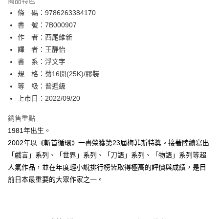
商品特色
相關說明
條 碼：9786263384170
【關於「AFTEE先享後付」】
ATM付款
AFTEE先享後付是「在收到商品之後才付款」的支付方式。 讓您購物簡單
書 號：7B000907
便利好安心！
作 者：西尾維新
１．簡單：不需註冊會員、不需綁卡、不需儲值。
運送方式
譯 者：王靜怡
２．便利：只要手機號碼，簡訊認證，即可結帳。
３．安心：先確認商品／服務後，再付款。
書 系：浮文字
全家取貨付款
規 格：菊16開(25K)/膠裝
每筆NT$80，滿NT$500(含以上)免運費
【「AFTEE先享後付」結帳流程】
１．於結帳方式選擇「AFTEE先享後付」後，將跳轉至「AFTEE先享後付」
等 級：普遍級
付款後全家取貨
結帳頁面，進行簡訊認證並確認金額後，即可完成結帳。
上市日：2022/09/20
２．訂單成立數日內，您將收到繳費通知簡訊。
每筆NT$80，滿NT$500(含以上)免運費
３．收到繳費通知簡訊後14天內，點擊此簡訊中的連結，可透過四大超商／
銷售重點
ATM／網路銀行／等多元方式進行付款，方視為交易完成。
萊爾富取貨付款
※ 請注意：結帳手續完成當下不需立刻繳費，但若您需要取消訂單，請聯絡
1981年出生。
每筆NT$80，滿NT$500(含以上)免運費
購買商品的店家。未經商家同意取消之訂單仍視為有效，需透過AFTEE先享
2002年以《斬首循環》一書榮獲第23屆梅菲斯特獎。接著陸續寫出
後付繳納相關費用。
「戲言」系列、「世界」系列、「刀語」系列、「物語」系列等超
付款後萊爾富取貨
※ 交易是否成功請以「AFTEE先享後付 」之結帳頁面顯示為準，若有關於
是否繳費成功／繳費後需取消欲退款等相關疑問，請聯繫「AFTEE先享後付
人氣作品，並在年度輕小說排行榜皆取得極高的評價與成績，是目
每筆NT$80，滿NT$500(含以上)免運費
客戶支援中心」
https://netprotections.freshdesk.com/support/home
前日本最重要的大眾作家之一。
7-11取貨付款
【注意事項】
１．透過由恩沛科技股份有限公司提供之「AFTEE先享後付」服務完成之交
每筆NT$80，滿NT$500(含以上)免運費
易，需依本服務之必要範圍內提供個人資料，並將交易相關給付款項請求債
權轉讓予恩沛科技股份有限公司。