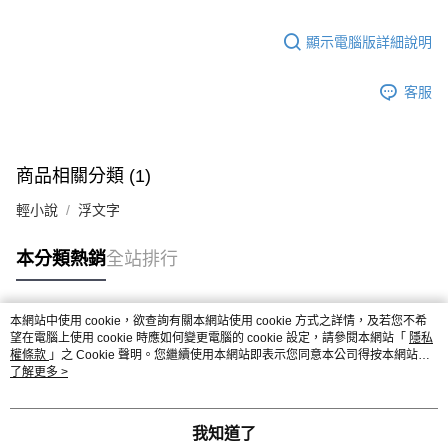
顯示電腦版詳細說明
客服
商品相關分類 (1)
輕小說
浮文字
本分類熱銷
全站排行
本網站中使用 cookie，欲查詢有關本網站使用 cookie 方式之詳情，及若您不希
熱門標籤
望在電腦上使用 cookie 時應如何變更電腦的 cookie 設定，請參閱本網站「
隱私
權條款
」之 Cookie 聲明。您繼續使用本網站即表示您同意本公司得按本網站使
用條款之 Cookie 聲明使用 cookie。
了解更多 >
我知道了