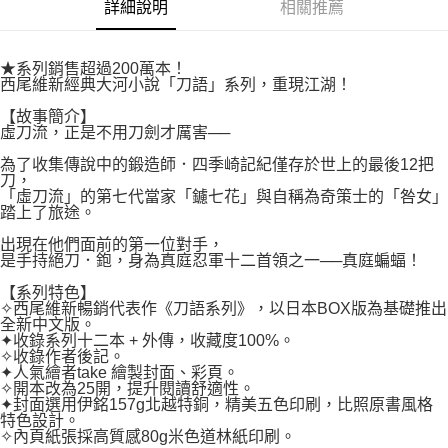
付款後7-11取貨
詳細說明
相關推薦
２．關於個人資料處理事宜，請瀏覽以下網址：
每筆NT$80，滿NT$500(含以上)免運費
https://aftee.tw/terms/#terms3
３．未成年的使用者請事先徵得法定代理人或監護人之同意方可使用
宅配
★系列銷售超過200萬本！
「AFTEE先享後付」，若未經同意申辦者引起之損失，本公司不負相關責
西尾維新經典大河小說「刀語」系列，重現江湖！
任。
每筆NT$100，滿NT$800(含以上)免運費
４．使用「AFTEE先享後付」時，將依據個別帳號之用戶狀況，依本公司即
【故事簡介】
時審查核予不同之上限額度；若仍有額度不足之情形，本公司將視審查結果
國家/地區配送
查看運費
虛刀流，正是不用刀劍才厲害──
請求用戶進行身份認證。
５．嚴禁一人註冊多個帳號或使用他人資訊註冊。若發現惡意使用之情形，
為了收集傳說中的鍛造師．四季崎記紀僅存於世上的最後12把
恩沛科技股份有限公司將有權停止該用戶之使用額度並採取法律行動。
刀，
「虛刀流」的第七代當家「鑢七花」與自稱為奇策士的「咎女」
踏上了旅途。
出現在他們面前的第一位對手，
是手持絕刀．鉋，身為真庭忍軍十二首領之一──真庭蝙蝠！
【系列特色】
✧西尾維新暢銷代表作《刀語系列》，以日本BOX版為基礎推出
全新中文版。
✦收錄系列十二本 + 外傳，收藏度100%。
✧收錄作者後記。
✦人氣繪者take 繪製封面、彩頁。
✧開本改為25開，提升閱讀舒適性。
✦封面選用伊銘157g北越特銅，精美五色印刷，比照原書風格
特色設計。
✧內頁紙張採高質感80g米色道林紙印刷。