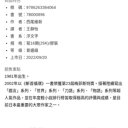
商品特色
相關說明
條 碼：9786263384064
【關於「AFTEE先享後付」】
ATM付款
AFTEE先享後付是「在收到商品之後才付款」的支付方式。 讓您購物簡單
書 號：7B000896
便利好安心！
作 者：西尾維新
１．簡單：不需註冊會員、不需綁卡、不需儲值。
運送方式
譯 者：王靜怡
２．便利：只要手機號碼，簡訊認證，即可結帳。
３．安心：先確認商品／服務後，再付款。
書 系：浮文字
全家取貨付款
規 格：菊16開(25K)/膠裝
每筆NT$80，滿NT$500(含以上)免運費
【「AFTEE先享後付」結帳流程】
１．於結帳方式選擇「AFTEE先享後付」後，將跳轉至「AFTEE先享後付」
等 級：普遍級
付款後全家取貨
結帳頁面，進行簡訊認證並確認金額後，即可完成結帳。
上市日：2022/09/20
２．訂單成立數日內，您將收到繳費通知簡訊。
每筆NT$80，滿NT$500(含以上)免運費
３．收到繳費通知簡訊後14天內，點擊此簡訊中的連結，可透過四大超商／
銷售重點
ATM／網路銀行／等多元方式進行付款，方視為交易完成。
萊爾富取貨付款
※ 請注意：結帳手續完成當下不需立刻繳費，但若您需要取消訂單，請聯絡
1981年出生。
每筆NT$80，滿NT$500(含以上)免運費
購買商品的店家。未經商家同意取消之訂單仍視為有效，需透過AFTEE先享
2002年以《斬首循環》一書榮獲第23屆梅菲斯特獎。接著陸續寫出
後付繳納相關費用。
「戲言」系列、「世界」系列、「刀語」系列、「物語」系列等超
付款後萊爾富取貨
※ 交易是否成功請以「AFTEE先享後付 」之結帳頁面顯示為準，若有關於
是否繳費成功／繳費後需取消欲退款等相關疑問，請聯繫「AFTEE先享後付
人氣作品，並在年度輕小說排行榜皆取得極高的評價與成績，是目
每筆NT$80，滿NT$500(含以上)免運費
客戶支援中心」
https://netprotections.freshdesk.com/support/home
前日本最重要的大眾作家之一。
7-11取貨付款
【注意事項】
１．透過由恩沛科技股份有限公司提供之「AFTEE先享後付」服務完成之交
每筆NT$80，滿NT$500(含以上)免運費
易，需依本服務之必要範圍內提供個人資料，並將交易相關給付款項請求債
權轉讓予恩沛科技股份有限公司。