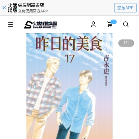
尖端網路書店
開啟APP
立刻使用官方APP
0
1
/
1