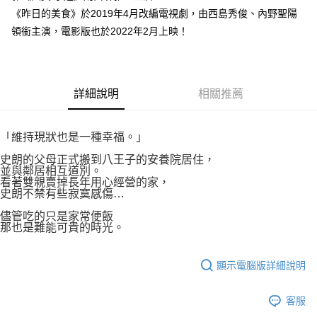
付款後7-11取貨
２．關於個人資料處理事宜，請瀏覽以下網址：
《昨日的美食》於2019年4月改編電視劇，由西島秀俊、內野聖陽
每筆NT$80，滿NT$500(含以上)免運費
https://aftee.tw/terms/#terms3
領銜主演，電影版也於2022年2月上映！
３．未成年的使用者請事先徵得法定代理人或監護人之同意方可使用
宅配
「AFTEE先享後付」，若未經同意申辦者引起之損失，本公司不負相關責
任。
每筆NT$100，滿NT$800(含以上)免運費
４．使用「AFTEE先享後付」時，將依據個別帳號之用戶狀況，依本公司即
時審查核予不同之上限額度；若仍有額度不足之情形，本公司將視審查結果
國家/地區配送
查看運費
詳細說明
相關推薦
請求用戶進行身份認證。
５．嚴禁一人註冊多個帳號或使用他人資訊註冊。若發現惡意使用之情形，
恩沛科技股份有限公司將有權停止該用戶之使用額度並採取法律行動。
「維持現狀也是一種幸福。」
史朗的父母正式搬到八王子的安養院居住，
並與鄰居相互道別。
看著雙親賣掉長年用心經營的家，
史朗不禁有些寂寞感傷…
儘管吃的只是家常便飯
那也是難能可貴的時光。
顯示電腦版詳細說明
客服