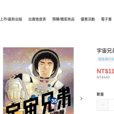
上市/最新出版
出書進度表
預購/獨家商品
優惠活動
電子書
宇宙兄弟
超取滿NT$
NT$1
NT$140
數量