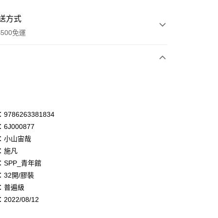
送方式
500免運
次付款
付款
享後付
786263381834
6J000877
FTEE先享後付」】
：小山宙哉
先享後付是「在收到商品之後才付款」的支付方式。 讓您購物簡單
心！
：施凡
：不需註冊會員、不需綁卡、不需儲值。
：SPP_青年館
：只要手機號碼，簡訊認證，即可結帳。
32開/膠裝
：先確認商品／服務後，再付款。
：普遍級
付款
EE先享後付」結帳流程】
022/08/12
0，滿NT$500(含以上)免運費
方式選擇「AFTEE先享後付」後，將跳轉至「AFTEE先享後
頁面，進行簡訊認證並確認金額後，即可完成結帳。