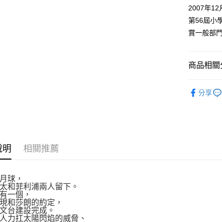
付款後全
２．訂單
2007年1
３．收到繳
每筆NT$8
第56屆小
／ATM／
※ 請注意
賞一般部
萊爾富取
絡購買商品
先享後付
每筆NT$8
※ 交易是
商品相關分
是否繳費成
付款後萊
付客戶支
每筆NT$8
漫畫
青
【注意事
分享
7-11取貨
１．透過由
交易，需
每筆NT$8
求債權轉
２．關於
付款後7-1
https://aft
每筆NT$8
３．未成
說明
相關推薦
「AFTE
宅配
任。
４．使用「
每筆NT$1
月球，
即時審查
太和菲利浦兩人留下。
結果請求
國家/地區
有一個，
５．嚴禁
現和莎朗的約定，
形，恩沛
文台建設完成。
動。
人力扛太陽閃焰的威脅、