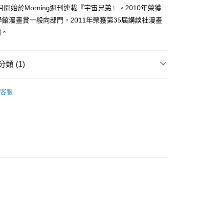
家取貨
成立數日內，您將收到繳費通知簡訊。
2月開始於Morning週刊連載『宇宙兄弟』。2010年榮獲
費通知簡訊後14天內，點擊此簡訊中的連結，可透過四大超商
0，滿NT$500(含以上)免運費
學館漫畫賞一般向部門，2011年榮獲第35屆講談社漫畫
網路銀行／等多元方式進行付款，方視為交易完成。
：結帳手續完成當下不需立刻繳費，但若您需要取消訂單，請聯
門。
貨付款
的店家。未經商家同意取消之訂單仍視為有效，需透過AFTEE
繳納相關費用。
0，滿NT$500(含以上)免運費
否成功請以「AFTEE先享後付 」之結帳頁面顯示為準，若有關於
類 (1)
功／繳費後需取消欲退款等相關疑問，請聯繫「AFTEE先享後
爾富取貨
援中心」
https://netprotections.freshdesk.com/support/home
0，滿NT$500(含以上)免運費
年漫畫
項】
客服
付款
恩沛科技股份有限公司提供之「AFTEE先享後付」服務完成之
依本服務之必要範圍內提供個人資料，並將交易相關給付款項請
0，滿NT$500(含以上)免運費
讓予恩沛科技股份有限公司。
個人資料處理事宜，請瀏覽以下網址：
1取貨
ee.tw/terms/#terms3
0，滿NT$500(含以上)免運費
年的使用者請事先徵得法定代理人或監護人之同意方可使用
E先享後付」，若未經同意申辦者引起之損失，本公司不負相關責
AFTEE先享後付」時，將依據個別帳號之用戶狀況，依本公司
00，滿NT$800(含以上)免運費
核予不同之上限額度；若仍有額度不足之情形，本公司將視審查
用戶進行身份認證。
配送
查看運費
一人註冊多個帳號或使用他人資訊註冊。若發現惡意使用之情
科技股份有限公司將有權停止該用戶之使用額度並採取法律行