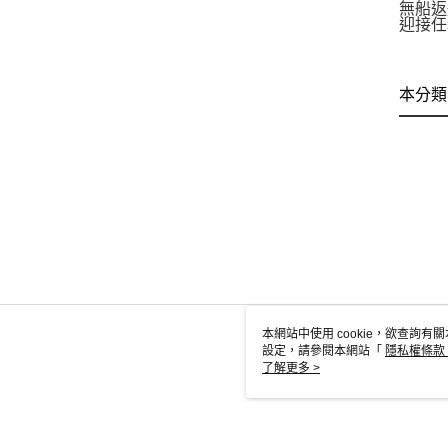
無船返
迎接任
本分類
本網站中使用 cookie，欲查詢有關
設定，請參閱本網站「
隱私權條款
使用 cookie。
了解更多 >