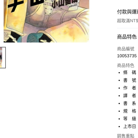
付款與運
超取滿NT$
付款方式
商品特色
信用卡一
商品編號
10053735
超商取貨
商品特色
AFTEE先
條 碼：9
相關說明
書 號：
【關於「A
作 者
ATM付款
AFTEE
便利好安
譯 者
１．簡單
書 系
２．便利
運送方式
規 格：
３．安心
等 級
全家取貨
【「AFT
上市日：2
每筆NT$8
１．於結帳
付」結帳
銷售重點