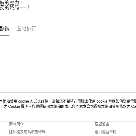
航的壓力，
務的終局──！
熱銷
全站排行
本網站使用 cookie 方式之詳情，及若您不希望在電腦上使用 cookie 時應如何變更電腦的
」之 Cookie 聲明。您繼續使用本網站即表示您同意本公司得按本網站使用條款之 Coo
關於我們
客服資訊
品牌故事
購物說明
商店簡介
客服留言
隱私權及網站使用條款
會員權益聲明