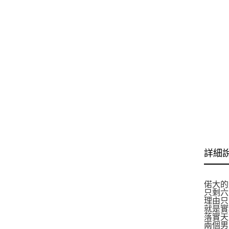
詳細
偌大的
只剩六
理由只
就是實
落實天
兩個男