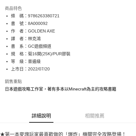
AFTEE先享後付
商品特色
相關說明
條 碼：9786263380721
【關於「AFTEE先享後付」】
ATM付款
AFTEE先享後付是「在收到商品之後才付款」的支付方式。 讓您購物簡單
書 號：8A000092
便利好安心！
作 者：GOLDEN AXE
１．簡單：不需註冊會員、不需綁卡、不需儲值。
運送方式
譯 者：林克鴻
２．便利：只要手機號碼，簡訊認證，即可結帳。
３．安心：先確認商品／服務後，再付款。
書 系：GC遊戲頻道
全家取貨付款
規 格：菊16開(25K)/PUR膠裝
每筆NT$80，滿NT$500(含以上)免運費
【「AFTEE先享後付」結帳流程】
１．於結帳方式選擇「AFTEE先享後付」後，將跳轉至「AFTEE先享後付」
等 級：普遍級
付款後全家取貨
結帳頁面，進行簡訊認證並確認金額後，即可完成結帳。
上市日：2022/07/20
２．訂單成立數日內，您將收到繳費通知簡訊。
每筆NT$80，滿NT$500(含以上)免運費
３．收到繳費通知簡訊後14天內，點擊此簡訊中的連結，可透過四大超商／
銷售重點
ATM／網路銀行／等多元方式進行付款，方視為交易完成。
萊爾富取貨付款
※ 請注意：結帳手續完成當下不需立刻繳費，但若您需要取消訂單，請聯絡
日本遊戲攻略工作室，著有多本以Minecraft為主的攻略書籍
每筆NT$80，滿NT$500(含以上)免運費
購買商品的店家。未經商家同意取消之訂單仍視為有效，需透過AFTEE先享
後付繳納相關費用。
付款後萊爾富取貨
※ 交易是否成功請以「AFTEE先享後付 」之結帳頁面顯示為準，若有關於
是否繳費成功／繳費後需取消欲退款等相關疑問，請聯繫「AFTEE先享後付
每筆NT$80，滿NT$500(含以上)免運費
詳細說明
相關推薦
客戶支援中心」
https://netprotections.freshdesk.com/support/home
7-11取貨付款
【注意事項】
１．透過由恩沛科技股份有限公司提供之「AFTEE先享後付」服務完成之交
每筆NT$80，滿NT$500(含以上)免運費
★第一本麥塊玩家最喜歡做的「爆炸」機關完全攻略登場！