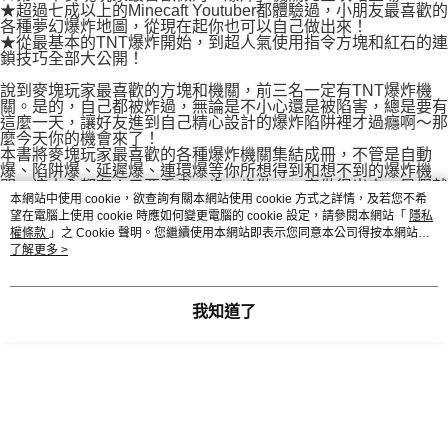
易，需依本服務之必要範圍內提供個人資料，並將交易相關給付款項請求債
★超過七成以上的Minecaft Youtuber都體驗過，小朋友最喜歡的
權轉讓予恩沛科技股份有限公司。
各種夢幻爆炸地圖，從現在起你也可以自己做出來！
付款後7-11取貨
★從最基本的TNT爆炸開始，到超人氣使用指令方塊和紅石的連
２．關於個人資料處理事宜，請瀏覽以下網址：
每筆NT$80，滿NT$500(含以上)免運費
鎖技巧全部大公開！
https://aftee.tw/terms/#terms3
３．未成年的使用者請事先徵得法定代理人或監護人之同意方可使用
說到麥塊玩家最喜歡的方塊和機關，前三名一定有TNT爆炸機
宅配
「AFTEE先享後付」，若未經同意申辦者引起之損失，本公司不負相關責
關。是的，自己都被炸過，無論是不小心還是被陷害，總是要有
任。
每筆NT$100，滿NT$800(含以上)免運費
這麼一天，讓好友進到自己精心設計的爆炸陷阱裡才過癮啊～那
４．使用「AFTEE先享後付」時，將依據個別帳號之用戶狀況，依本公司即
麼今天你的機會來了！
時審查核予不同之上限額度；若仍有額度不足之情形，本公司將視審查結果
本書將麥塊玩家最喜歡的各種爆炸機關集結成冊，不管是自動
國家/地區配送
查看運費
請求用戶進行身份認證。
爆、陷阱爆、延遲爆、連環爆等你所想得到和想不到的爆炸機
關，這本全都有！只要看書一步一步做，一定做得出來，暑假就
５．嚴禁一人註冊多個帳號或使用他人資訊註冊。若發現惡意使用之情形，
本網站中使用 cookie，欲查詢有關本網站使用 cookie 方式之詳情，及若您不希
在家做麥塊爆炸機關，享受既安全又爽快的爆炸樂趣！但是要小
恩沛科技股份有限公司將有權停止該用戶之使用額度並採取法律行動。
望在電腦上使用 cookie 時應如何變更電腦的 cookie 設定，請參閱本網站「
隱私
心別讓電腦當機了喔！
權條款
」之 Cookie 聲明。您繼續使用本網站即表示您同意本公司得按本網站使
用條款之 Cookie 聲明使用 cookie。
了解更多 >
顯示電腦版詳細說明
我知道了
客服
商品相關分類 (1)
益智遊戲
Minecraft