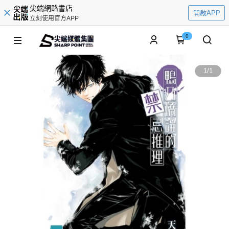
尖端網路書店
開啟APP
立刻使用官方APP
0
1
/
1