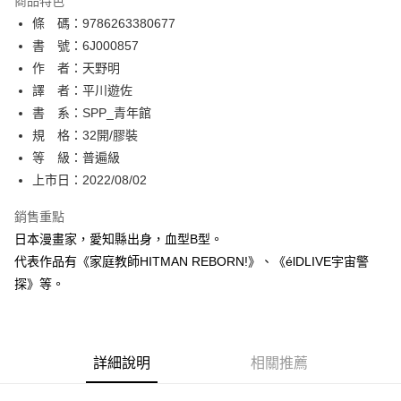
商品特色
相關說明
條 碼：9786263380677
【關於「AFTEE先享後付」】
ATM付款
AFTEE先享後付是「在收到商品之後才付款」的支付方式。 讓您購物簡單
書 號：6J000857
便利好安心！
作 者：天野明
１．簡單：不需註冊會員、不需綁卡、不需儲值。
運送方式
譯 者：平川遊佐
２．便利：只要手機號碼，簡訊認證，即可結帳。
３．安心：先確認商品／服務後，再付款。
書 系：SPP_青年館
全家取貨付款
規 格：32開/膠裝
每筆NT$80，滿NT$500(含以上)免運費
【「AFTEE先享後付」結帳流程】
１．於結帳方式選擇「AFTEE先享後付」後，將跳轉至「AFTEE先享後付」
等 級：普遍級
付款後全家取貨
結帳頁面，進行簡訊認證並確認金額後，即可完成結帳。
上市日：2022/08/02
２．訂單成立數日內，您將收到繳費通知簡訊。
每筆NT$80，滿NT$500(含以上)免運費
３．收到繳費通知簡訊後14天內，點擊此簡訊中的連結，可透過四大超商／
銷售重點
ATM／網路銀行／等多元方式進行付款，方視為交易完成。
萊爾富取貨付款
※ 請注意：結帳手續完成當下不需立刻繳費，但若您需要取消訂單，請聯絡
日本漫畫家，愛知縣出身，血型B型。
每筆NT$80，滿NT$500(含以上)免運費
購買商品的店家。未經商家同意取消之訂單仍視為有效，需透過AFTEE先享
代表作品有《家庭教師HITMAN REBORN!》、《élDLIVE宇宙警
後付繳納相關費用。
探》等。
付款後萊爾富取貨
※ 交易是否成功請以「AFTEE先享後付 」之結帳頁面顯示為準，若有關於
是否繳費成功／繳費後需取消欲退款等相關疑問，請聯繫「AFTEE先享後付
每筆NT$80，滿NT$500(含以上)免運費
客戶支援中心」
https://netprotections.freshdesk.com/support/home
7-11取貨付款
【注意事項】
詳細說明
相關推薦
１．透過由恩沛科技股份有限公司提供之「AFTEE先享後付」服務完成之交
每筆NT$80，滿NT$500(含以上)免運費
易，需依本服務之必要範圍內提供個人資料，並將交易相關給付款項請求債
權轉讓予恩沛科技股份有限公司。