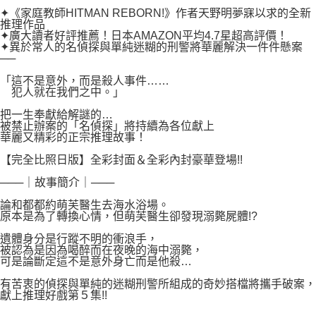
付款後7-11取貨
２．關於個人資料處理事宜，請瀏覽以下網址：
✦《家庭教師HITMAN REBORN!》作者天野明夢寐以求的全新
每筆NT$80，滿NT$500(含以上)免運費
推理作品
https://aftee.tw/terms/#terms3
✦廣大讀者好評推薦！日本AMAZON平均4.7星超高評價！
３．未成年的使用者請事先徵得法定代理人或監護人之同意方可使用
宅配
✦異於常人的名偵探與單純迷糊的刑警將華麗解決一件件懸案
「AFTEE先享後付」，若未經同意申辦者引起之損失，本公司不負相關責
──
任。
每筆NT$100，滿NT$800(含以上)免運費
４．使用「AFTEE先享後付」時，將依據個別帳號之用戶狀況，依本公司即
「這不是意外，而是殺人事件……
時審查核予不同之上限額度；若仍有額度不足之情形，本公司將視審查結果
國家/地區配送
查看運費
犯人就在我們之中。」
請求用戶進行身份認證。
５．嚴禁一人註冊多個帳號或使用他人資訊註冊。若發現惡意使用之情形，
把一生奉獻給解謎的…
被禁止辦案的「名偵探」將持續為各位獻上
恩沛科技股份有限公司將有權停止該用戶之使用額度並採取法律行動。
華麗又精彩的正宗推理故事！
【完全比照日版】全彩封面＆全彩內封豪華登場!!
───｜故事簡介｜───
論和都都約萌芙醫生去海水浴場。
原本是為了轉換心情，但萌芙醫生卻發現溺斃屍體!?
遺體身分是行蹤不明的衝浪手，
被認為是因為喝醉而在夜晚的海中溺斃，
可是論斷定這不是意外身亡而是他殺…
有苦衷的偵探與單純的迷糊刑警所組成的奇妙搭檔將攜手破案，
獻上推理好戲第５集!!