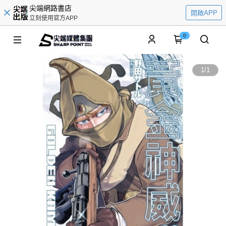
尖端網路書店
開啟APP
立刻使用官方APP
0
1
/
1