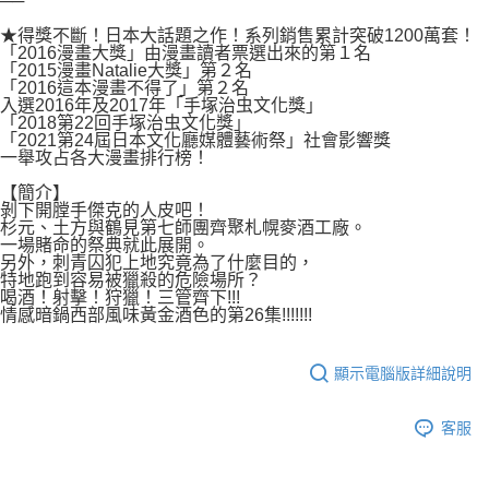
──
付款後7-11取貨
２．關於個人資料處理事宜，請瀏覽以下網址：
每筆NT$80，滿NT$500(含以上)免運費
★得獎不斷！日本大話題之作！系列銷售累計突破1200萬套！
https://aftee.tw/terms/#terms3
「2016漫畫大獎」由漫畫讀者票選出來的第１名
３．未成年的使用者請事先徵得法定代理人或監護人之同意方可使用
「2015漫畫Natalie大獎」第２名
宅配
「AFTEE先享後付」，若未經同意申辦者引起之損失，本公司不負相關責
「2016這本漫畫不得了」第２名
任。
每筆NT$100，滿NT$800(含以上)免運費
入選2016年及2017年「手塚治虫文化獎」
４．使用「AFTEE先享後付」時，將依據個別帳號之用戶狀況，依本公司即
「2018第22回手塚治虫文化獎」
時審查核予不同之上限額度；若仍有額度不足之情形，本公司將視審查結果
「2021第24屆日本文化廳媒體藝術祭」社會影響獎
國家/地區配送
查看運費
請求用戶進行身份認證。
一舉攻占各大漫畫排行榜！
５．嚴禁一人註冊多個帳號或使用他人資訊註冊。若發現惡意使用之情形，
【簡介】
恩沛科技股份有限公司將有權停止該用戶之使用額度並採取法律行動。
剝下開膛手傑克的人皮吧！
杉元、土方與鶴見第七師團齊聚札幌麥酒工廠。
一場賭命的祭典就此展開。
另外，刺青囚犯上地究竟為了什麼目的，
特地跑到容易被獵殺的危險場所？
喝酒！射擊！狩獵！三管齊下!!!
情感暗鍋西部風味黃金酒色的第26集!!!!!!!
顯示電腦版詳細說明
客服