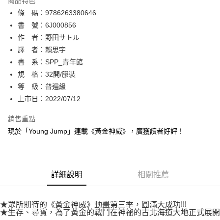
商品特色
相關說明
條 碼：9786263380646
【關於「AFTEE先享後付」】
ATM付款
AFTEE先享後付是「在收到商品之後才付款」的支付方式。 讓您購物簡單
書 號：6J000856
便利好安心！
作 者：野田サトル
１．簡單：不需註冊會員、不需綁卡、不需儲值。
運送方式
譯 者：賴思宇
２．便利：只要手機號碼，簡訊認證，即可結帳。
３．安心：先確認商品／服務後，再付款。
書 系：SPP_青年館
全家取貨付款
規 格：32開/膠裝
每筆NT$80，滿NT$500(含以上)免運費
【「AFTEE先享後付」結帳流程】
１．於結帳方式選擇「AFTEE先享後付」後，將跳轉至「AFTEE先享後付」
等 級：普遍級
付款後全家取貨
結帳頁面，進行簡訊認證並確認金額後，即可完成結帳。
上市日：2022/07/12
２．訂單成立數日內，您將收到繳費通知簡訊。
每筆NT$80，滿NT$500(含以上)免運費
３．收到繳費通知簡訊後14天內，點擊此簡訊中的連結，可透過四大超商／
銷售重點
ATM／網路銀行／等多元方式進行付款，方視為交易完成。
萊爾富取貨付款
※ 請注意：結帳手續完成當下不需立刻繳費，但若您需要取消訂單，請聯絡
現於「Young Jump」連載《黃金神威》，廣獲讀者好評！
每筆NT$80，滿NT$500(含以上)免運費
購買商品的店家。未經商家同意取消之訂單仍視為有效，需透過AFTEE先享
後付繳納相關費用。
付款後萊爾富取貨
※ 交易是否成功請以「AFTEE先享後付 」之結帳頁面顯示為準，若有關於
是否繳費成功／繳費後需取消欲退款等相關疑問，請聯繫「AFTEE先享後付
每筆NT$80，滿NT$500(含以上)免運費
詳細說明
相關推薦
客戶支援中心」
https://netprotections.freshdesk.com/support/home
7-11取貨付款
【注意事項】
１．透過由恩沛科技股份有限公司提供之「AFTEE先享後付」服務完成之交
每筆NT$80，滿NT$500(含以上)免運費
★眾所期待的《黃金神威》動畫第三季，圓滿大成功!!!
易，需依本服務之必要範圍內提供個人資料，並將交易相關給付款項請求債
★生存、尋寶，為了黃金的戰鬥在神祕的古北海道大地正式展開
權轉讓予恩沛科技股份有限公司。