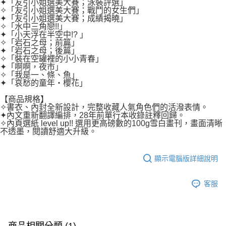
✦「友引小姐選美大賽；泳裝評選」
✧「友引小姐選美大賽；戰鬥的女生們」
✦「友引小姐選美大賽；成績揭曉」
✧「水中三角戀!!」
✦「小天浮在半空中!? 」
✧「岩石之母；前篇」
✦「岩石之母；後篇」
✧「裝在空罐裡的小小青春」
✦「啊啊，夜市」
✧「我是一、條、魚」
✦「哀愁的童年‧櫻花」
【商品規格】
✧書衣、內封全新設計，完整收藏人氣角色們的活潑表情。
✦內文重新翻譯編排，28年前單行本收錄註釋回歸。
✧內頁選紙 level up!! 選用更高磅數的100g雪白畫刊，畫面清晰
不透墨，閱讀舒適大升級。
顯示電腦版詳細說明
客服