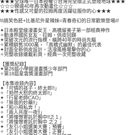
２．關於個人資料處理事宜，請瀏覽以下網址：
★★★全球唯一日本授權☆台灣完全版正式登陸地球★★★
每筆NT$80，滿NT$500(含以上)免運費
☆☆☆睽違40年再次動畫化☆☆☆
https://aftee.tw/terms/#terms3
★★★性感又可愛的拉姆再度活躍征服你的心★★★
３．未成年的使用者請事先徵得法定代理人或監護人之同意方可使用
宅配
「AFTEE先享後付」，若未經同意申辦者引起之損失，本公司不負相關責
\\\搞笑色胚+比基尼外星辣妹=青春奇幻的日常歡樂登場///
任。
每筆NT$100，滿NT$800(含以上)免運費
４．使用「AFTEE先享後付」時，將依據個別帳號之用戶狀況，依本公司即
✦日本殿堂級漫畫女王．高橋留美子第一部經典神作
時審查核予不同之上限額度；若仍有額度不足之情形，本公司將視審查結果
國家/地區配送
查看運費
✧動漫界國民女友．拉姆，俏皮回歸
請求用戶進行身份認證。
✦突破次元的流行指標，橫跨40年的時尚先驅
５．嚴禁一人註冊多個帳號或使用他人資訊註冊。若發現惡意使用之情形，
✧累積銷售3000萬，「高橋式幽默」的最佳代表
✦封面全新俏皮設計，活潑風格電擊你的心
恩沛科技股份有限公司將有權停止該用戶之使用額度並採取法律行動。
✧完整收錄連載彩頁，經典一次完整收藏
【獲獎紀錄】
✦第26屆小學館漫畫獎少年部門
✧第18屆星雲獎漫畫部門
【本集收錄內容】
✦「可憐的孩子‧終太郎!!」
✧「勃然大怒的終太郎!!」
✦「行星老師CAO」
✧「無我的妙藥!!」
✦「和小飛私奔！」
✧「兩人共度一夜!!」
✦「將憧憬寄託於胸中!!之１」
✧「將憧憬寄託於胸中 之２ 」
✦「友引小姐選美大賽；預賽」
✧「友引小姐選美大賽；正賽」