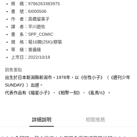
條 碼：9786263383975
【關於「AFTEE先享後付」】
ATM付款
AFTEE先享後付是「在收到商品之後才付款」的支付方式。 讓您購物簡單
書 號：6I000506
便利好安心！
作 者：高橋留美子
１．簡單：不需註冊會員、不需綁卡、不需儲值。
運送方式
譯 者：平川遊佐
２．便利：只要手機號碼，簡訊認證，即可結帳。
３．安心：先確認商品／服務後，再付款。
書 系：SPP_COMIC
全家取貨付款
規 格：菊16開(25K)/膠裝
每筆NT$80，滿NT$500(含以上)免運費
【「AFTEE先享後付」結帳流程】
１．於結帳方式選擇「AFTEE先享後付」後，將跳轉至「AFTEE先享後付」
等 級：普遍級
付款後全家取貨
結帳頁面，進行簡訊認證並確認金額後，即可完成結帳。
上市日：2022/10/18
２．訂單成立數日內，您將收到繳費通知簡訊。
每筆NT$80，滿NT$500(含以上)免運費
３．收到繳費通知簡訊後14天內，點擊此簡訊中的連結，可透過四大超商／
銷售重點
ATM／網路銀行／等多元方式進行付款，方視為交易完成。
萊爾富取貨付款
※ 請注意：結帳手續完成當下不需立刻繳費，但若您需要取消訂單，請聯絡
出生於日本新潟縣新潟市。1978年，以《任性小子》（《週刊少年
每筆NT$80，滿NT$500(含以上)免運費
購買商品的店家。未經商家同意取消之訂單仍視為有效，需透過AFTEE先享
SUNDAY》）出道。
後付繳納相關費用。
代表作品有《福星小子》、《相聚一刻》、《亂馬½》。
付款後萊爾富取貨
※ 交易是否成功請以「AFTEE先享後付 」之結帳頁面顯示為準，若有關於
是否繳費成功／繳費後需取消欲退款等相關疑問，請聯繫「AFTEE先享後付
每筆NT$80，滿NT$500(含以上)免運費
客戶支援中心」
https://netprotections.freshdesk.com/support/home
7-11取貨付款
【注意事項】
詳細說明
相關推薦
１．透過由恩沛科技股份有限公司提供之「AFTEE先享後付」服務完成之交
每筆NT$80，滿NT$500(含以上)免運費
易，需依本服務之必要範圍內提供個人資料，並將交易相關給付款項請求債
權轉讓予恩沛科技股份有限公司。
付款後7-11取貨