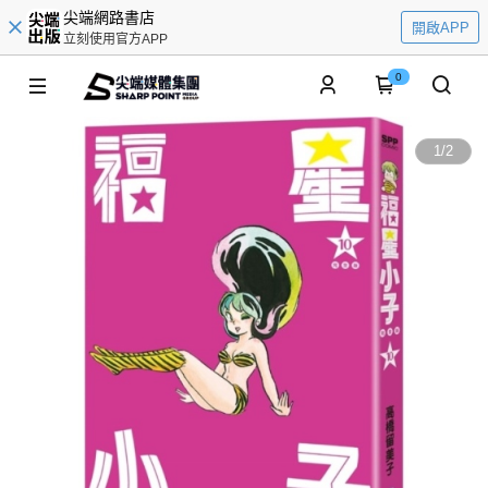
尖端網路書店
開啟APP
立刻使用官方APP
0
1
/
2