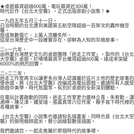
付款後7-11取貨
２．關於個人資料處理事宜，請瀏覽以下網址：
★桌遊募資超過600萬、電玩募資近300萬！
每筆NT$80，滿NT$500(含以上)免運費
https://aftee.tw/terms/#terms3
時代巨作《台北大空襲》，正式出版原創小說集！★
３．未成年的使用者請事先徵得法定代理人或監護人之同意方可使用
宅配
一九四五年五月三十一日，
「AFTEE先享後付」，若未經同意申辦者引起之損失，本公司不負相關責
日治時期的台北遭到美國第五航空隊超過一百架次的轟炸機空
任。
每筆NT$100，滿NT$800(含以上)免運費
襲，
４．使用「AFTEE先享後付」時，將依據個別帳號之用戶狀況，依本公司即
造成無數傷亡、上萬人流離失所，
時審查核予不同之上限額度；若仍有額度不足之情形，本公司將視審查結果
國家/地區配送
查看運費
這是台灣歷史中一段確實存在，卻鮮為人知的灰暗故事。
請求用戶進行身份認證。
５．嚴禁一人註冊多個帳號或使用他人資訊註冊。若發現惡意使用之情形，
二○一六年，
恩沛科技股份有限公司將有權停止該用戶之使用額度並採取法律行動。
由熱愛台灣歷史文化的桌遊團隊「迷走工作室」，製作的《台北
大空襲》桌遊，於嘖嘖募資平台獲得超過600萬、達成率突破
6000%的熱烈回響。
二○二二年，
迷走工作室再次以讓更多台灣人認識屬於這片土地的歷史故事的
使命感，將《台北大空襲》改編成為電玩遊戲，邀請所有人感受
遊戲中美學、時代氛圍等，有別於桌遊的全新深刻體驗。
在電玩計畫啟動的同時，迷走工作室更力邀林立青、朱宥勳、瀟
湘神、陳又津、鍾旻瑞、張嘉真等六位作家，聯手寫下時代裡的
各種故事。
《台北大空襲》小說集也邀請知名插畫家、同時也是《台北大空
襲》的御用繪師諾米，替小說繪製數張插圖。
我們邀請您，一起走進屬於那個時代的故事裡。