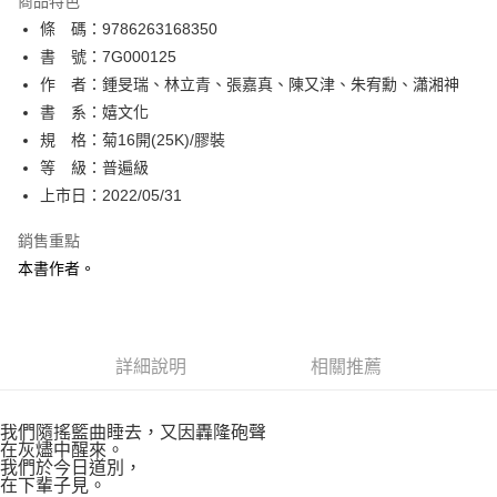
商品特色
相關說明
條 碼：9786263168350
【關於「AFTEE先享後付」】
ATM付款
AFTEE先享後付是「在收到商品之後才付款」的支付方式。 讓您購物簡單
書 號：7G000125
便利好安心！
作 者：鍾旻瑞、林立青、張嘉真、陳又津、朱宥勳、瀟湘神
１．簡單：不需註冊會員、不需綁卡、不需儲值。
運送方式
書 系：嬉文化
２．便利：只要手機號碼，簡訊認證，即可結帳。
３．安心：先確認商品／服務後，再付款。
規 格：菊16開(25K)/膠裝
全家取貨付款
等 級：普遍級
每筆NT$80，滿NT$500(含以上)免運費
【「AFTEE先享後付」結帳流程】
１．於結帳方式選擇「AFTEE先享後付」後，將跳轉至「AFTEE先享後付」
上市日：2022/05/31
付款後全家取貨
結帳頁面，進行簡訊認證並確認金額後，即可完成結帳。
２．訂單成立數日內，您將收到繳費通知簡訊。
銷售重點
每筆NT$80，滿NT$500(含以上)免運費
３．收到繳費通知簡訊後14天內，點擊此簡訊中的連結，可透過四大超商／
本書作者。
ATM／網路銀行／等多元方式進行付款，方視為交易完成。
萊爾富取貨付款
※ 請注意：結帳手續完成當下不需立刻繳費，但若您需要取消訂單，請聯絡
每筆NT$80，滿NT$500(含以上)免運費
購買商品的店家。未經商家同意取消之訂單仍視為有效，需透過AFTEE先享
後付繳納相關費用。
付款後萊爾富取貨
※ 交易是否成功請以「AFTEE先享後付 」之結帳頁面顯示為準，若有關於
詳細說明
相關推薦
是否繳費成功／繳費後需取消欲退款等相關疑問，請聯繫「AFTEE先享後付
每筆NT$80，滿NT$500(含以上)免運費
客戶支援中心」
https://netprotections.freshdesk.com/support/home
7-11取貨付款
我們隨搖籃曲睡去，又因轟隆砲聲
【注意事項】
在灰燼中醒來。
１．透過由恩沛科技股份有限公司提供之「AFTEE先享後付」服務完成之交
每筆NT$80，滿NT$500(含以上)免運費
我們於今日道別，
易，需依本服務之必要範圍內提供個人資料，並將交易相關給付款項請求債
在下輩子見。
權轉讓予恩沛科技股份有限公司。