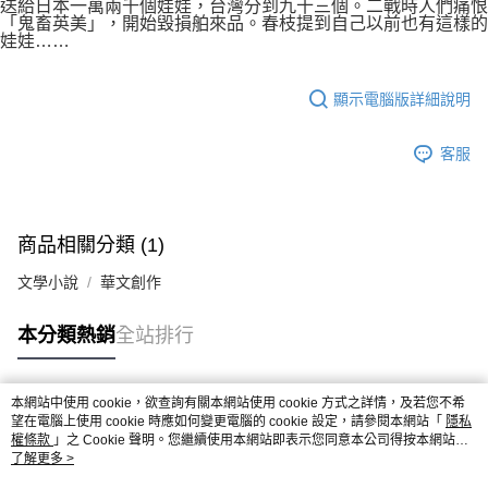
送給日本一萬兩千個娃娃，台灣分到九十三個。二戰時人們痛恨
「鬼畜英美」，開始毀損舶來品。春枝提到自己以前也有這樣的
娃娃……
顯示電腦版詳細說明
客服
商品相關分類 (1)
文學小說
華文創作
本分類熱銷
全站排行
本網站中使用 cookie，欲查詢有關本網站使用 cookie 方式之詳情，及若您不希
熱門標籤
望在電腦上使用 cookie 時應如何變更電腦的 cookie 設定，請參閱本網站「
隱私
權條款
」之 Cookie 聲明。您繼續使用本網站即表示您同意本公司得按本網站使
用條款之 Cookie 聲明使用 cookie。
了解更多 >