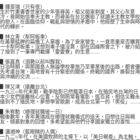
▋鍾旻瑞〈只有夜〉
生於竹東書香世家的少年張尋英，祖父拋家剃度，其父心灰意
冷，竟開始信奉天主教，而尋英在台北邂逅了就讀天主教女學校
的戀人。在面臨信仰、戰亂與戀情的矛盾中，他經歷了生命與時
代的轉折。
▋林立青〈犁阿板車〉
在萬華艋舺的扁擔工人辜雄，為了安家營生，一直思量是否購買
一卡犁阿板車。沒想到車子還沒買，卻在因緣際會之下，被介紹
了接到了一筆專門載運「愛愛寮」的生意……
▋張嘉真〈溺斃以前叫醒我〉
日治時期，與那國島人無論學校畢旅乃至畢業後的出路，都會優
先考慮台灣，兩地曾有十分緊密的關係。終戰的國界，撕裂台灣
與沖繩的交流……
▋陳又津〈遠離台北〉
一九三○年代末期，戰爭陰影已然籠罩日本，在殖民地台灣的日
本少女們遠離核心位置，反倒照常看電影、逛百貨，相信災難永
遠到不了殖民地，夢想學習歌劇，成為台北第一的「男役」……
▋朱宥勳〈總理就職彼一日〉
戰後數年，青年黃瑞成在總理就職儀式的這天，回想往日與親
友、傾慕對象的回憶，多希望能與他們分享國家獨立的喜悅……
▋瀟湘神〈藍眼睛的人偶〉
一九二○年代，在美國牧師的主導下，以「美日親善」為主軸，