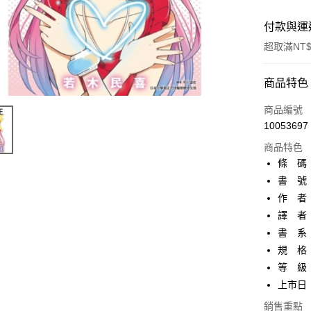
付款與運
超取滿NT$
付款方式
商品特色
信用卡一
商品編號
10053697
超商取貨
商品特色
AFTEE先
條 碼：9
相關說明
書 號：
【關於「A
作 者
ATM付款
AFTEE
便利好安
譯 者
１．簡單
書 系
２．便利
運送方式
規 格：
３．安心
等 級
全家取貨
【「AFT
上市日：2
每筆NT$8
１．於結帳
付」結帳
銷售重點