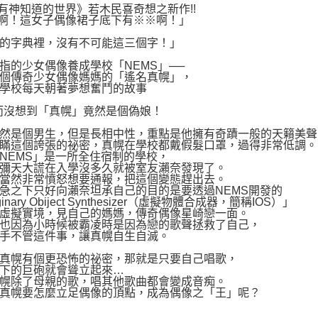
有神知道的世界》若木民喜奇想之新作!!
啊！這女子偶像裙子底下有※※啊！」
的字典裡，沒有不可能這三個字！」
指的少女偶像養成學校「NEMS」──
個傳奇少女偶像媽媽的「遙名真幌」，
學校每天朝著夢想奮鬥的故事
而沒想到「真幌」竟然是個偽娘！
然是個男生，但是長相中性，重點是他擁有奇蹟一般的天籟美聲
瞞這個誇張的祕密，真幌在學校都戴假髮口罩，過得非常低調。
NEMS」是一所全住宿制的學校，
彌天大謊在入學沒多久就被室友瀨奈發現了。
當然非常憤怒想要通報，把這個變態趕出去。
急之下只好向瀨奈坦承自己的目的是要透過NEMS開發的
ginary Obiject Synthesizer（虛擬物體合成器，簡稱IOS）」
虛擬實境，見自己的媽媽，傳奇偶像星崎戀一面。
也因為小時候被霸凌時是因為戀的歌聲拯救了自己，
手不管這件事，讓真幌自生自滅。
真幌有個更恐怖的祕密，那就是只要自己唱歌，
下的巨砲就會聳立起來…
幌除了母親的歌，唱其他歌曲都會變成音痴。
真幌要怎麼立足偶像的頂點，成為偶像之「王」呢？