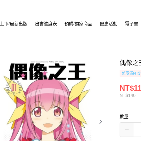
上市/最新出版
出書進度表
預購/獨家商品
優惠活動
電子書
偶像之王
超取滿NT$
NT$1
NT$140
數量