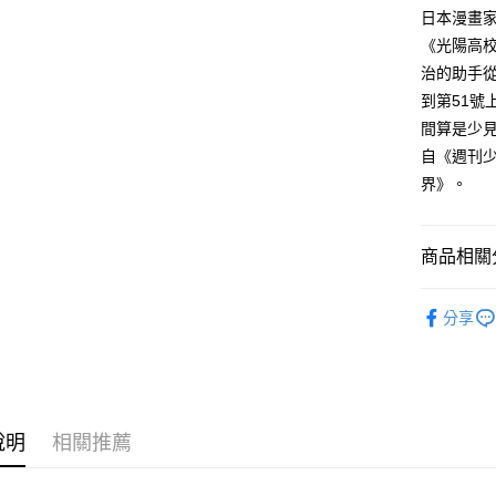
付款後全
２．訂單
日本漫畫家
３．收到繳
每筆NT$8
《光陽高
／ATM／
※ 請注意
治的助手從
萊爾富取
絡購買商品
到第51號
先享後付
每筆NT$8
※ 交易是
間算是少
是否繳費成
付款後萊
自《週刊少
付客戶支
每筆NT$8
界》。
【注意事
7-11取貨
１．透過由
交易，需
每筆NT$8
商品相關分
求債權轉
２．關於
付款後7-1
漫畫
少
https://aft
分享
每筆NT$8
３．未成
「AFTE
宅配
任。
４．使用「
每筆NT$1
即時審查
結果請求
國家/地區
說明
相關推薦
５．嚴禁
形，恩沛
動。