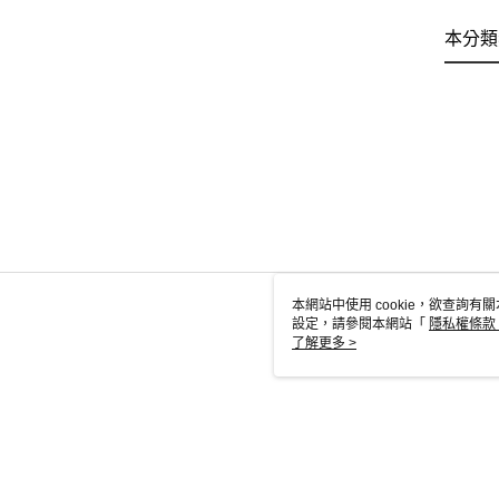
本分類
本網站中使用 cookie，欲查詢有關
設定，請參閱本網站「
隱私權條款
使用 cookie。
了解更多 >