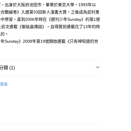
家取貨
成立數日內，您將收到繳費通知簡訊。
。出身於大阪府池田市，畢業於東京大學。1993年以
費通知簡訊後14天內，點擊此簡訊中的連結，可透過四大超商
0，滿NT$500(含以上)免運費
校合戰繪卷》入選第33回新人漫畫大賞。之後成為武村勇
網路銀行／等多元方式進行付款，方視為交易完成。
：結帳手續完成當下不需立刻繳費，但若您需要取消訂單，請聯
中學習，直到2006年時在《週刊少年Sunday》的第1號
貨付款
的店家。未經商家同意取消之訂單仍視為有效，需透過AFTEE
上初次連載《聖結晶傳說》，自得獎到連載花了13年的時
繳納相關費用。
0，滿NT$500(含以上)免運費
否成功請以「AFTEE先享後付 」之結帳頁面顯示為準，若有關於
見的。
功／繳費後需取消欲退款等相關疑問，請聯繫「AFTEE先享後
爾富取貨
年Sunday》2008年第19號開始連載《只有神知道的世
援中心」
https://netprotections.freshdesk.com/support/home
0，滿NT$500(含以上)免運費
項】
付款
恩沛科技股份有限公司提供之「AFTEE先享後付」服務完成之
依本服務之必要範圍內提供個人資料，並將交易相關給付款項請
0，滿NT$500(含以上)免運費
類 (1)
讓予恩沛科技股份有限公司。
個人資料處理事宜，請瀏覽以下網址：
1取貨
年漫畫
ee.tw/terms/#terms3
客服
0，滿NT$500(含以上)免運費
年的使用者請事先徵得法定代理人或監護人之同意方可使用
E先享後付」，若未經同意申辦者引起之損失，本公司不負相關責
AFTEE先享後付」時，將依據個別帳號之用戶狀況，依本公司
00，滿NT$800(含以上)免運費
核予不同之上限額度；若仍有額度不足之情形，本公司將視審查
用戶進行身份認證。
配送
查看運費
一人註冊多個帳號或使用他人資訊註冊。若發現惡意使用之情
科技股份有限公司將有權停止該用戶之使用額度並採取法律行