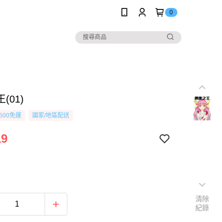
0
(01)
500免運
國家/地區配送
19
清除
紀錄