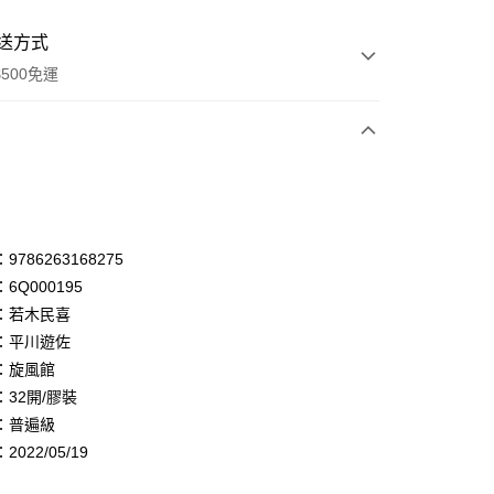
送方式
500免運
次付款
付款
享後付
786263168275
6Q000195
FTEE先享後付」】
：若木民喜
先享後付是「在收到商品之後才付款」的支付方式。 讓您購物簡單
心！
：平川遊佐
：不需註冊會員、不需綁卡、不需儲值。
：旋風館
：只要手機號碼，簡訊認證，即可結帳。
32開/膠裝
：先確認商品／服務後，再付款。
：普遍級
付款
EE先享後付」結帳流程】
022/05/19
0，滿NT$500(含以上)免運費
方式選擇「AFTEE先享後付」後，將跳轉至「AFTEE先享後
頁面，進行簡訊認證並確認金額後，即可完成結帳。