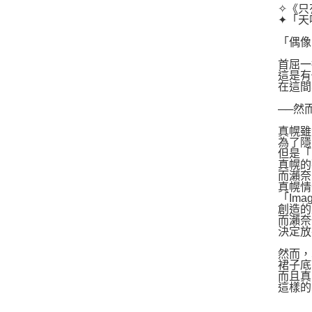
✧《只
✦「天
「偶像
首屈一
這是有
在這間
──然
真幌雖
為了隱
但是「
真幌的
而瀨奈
真幌情
「Ima
創造的
而瀨奈
決定放
然而，
裙子底
而且真
這樣的