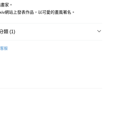
家取貨
成立數日內，您將收到繳費通知簡訊。
插畫家。
費通知簡訊後14天內，點擊此簡訊中的連結，可透過四大超商
0，滿NT$500(含以上)免運費
ixiv網站上發表作品，以可愛的畫風著名。
網路銀行／等多元方式進行付款，方視為交易完成。
：結帳手續完成當下不需立刻繳費，但若您需要取消訂單，請聯
貨付款
的店家。未經商家同意取消之訂單仍視為有效，需透過AFTEE
繳納相關費用。
0，滿NT$500(含以上)免運費
類 (1)
否成功請以「AFTEE先享後付 」之結帳頁面顯示為準，若有關於
功／繳費後需取消欲退款等相關疑問，請聯繫「AFTEE先享後
爾富取貨
年漫畫
援中心」
https://netprotections.freshdesk.com/support/home
0，滿NT$500(含以上)免運費
客服
項】
付款
恩沛科技股份有限公司提供之「AFTEE先享後付」服務完成之
依本服務之必要範圍內提供個人資料，並將交易相關給付款項請
0，滿NT$500(含以上)免運費
讓予恩沛科技股份有限公司。
個人資料處理事宜，請瀏覽以下網址：
1取貨
ee.tw/terms/#terms3
0，滿NT$500(含以上)免運費
年的使用者請事先徵得法定代理人或監護人之同意方可使用
E先享後付」，若未經同意申辦者引起之損失，本公司不負相關責
AFTEE先享後付」時，將依據個別帳號之用戶狀況，依本公司
00，滿NT$800(含以上)免運費
核予不同之上限額度；若仍有額度不足之情形，本公司將視審查
用戶進行身份認證。
配送
查看運費
一人註冊多個帳號或使用他人資訊註冊。若發現惡意使用之情
科技股份有限公司將有權停止該用戶之使用額度並採取法律行