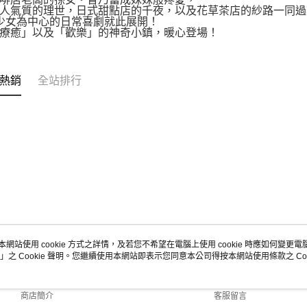
人氣質的理世，日式甜點店的千夜，以及花草茶店的紗路一同過
少女為中心的日常喜劇就此展開！
療癒」以及「歡樂」的神奇小鎮，暖心登場！
熱銷
全站排行
本網站使用 cookie 方式之詳情，及若您不希望在電腦上使用 cookie 時應如何變更電腦的
」之 Cookie 聲明。您繼續使用本網站即表示您同意本公司得按本網站使用條款之 Coo
關於我們
客服資訊
品牌故事
購物說明
商店簡介
客服留言