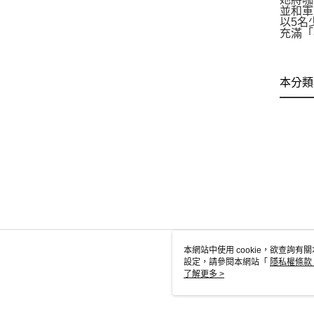
並和軍
以5名
充滿「
本分類
本網站中使用 cookie，欲查詢有關
設定，請參閱本網站「
隱私權條款
使用 cookie。
了解更多 >