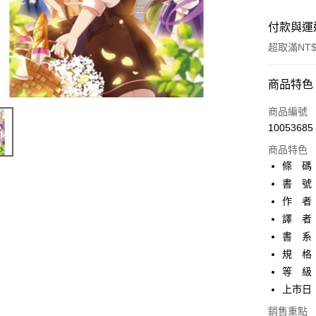
付款與運
超取滿NT$
付款方式
商品特色
信用卡一
商品編號
10053685
超商取貨
商品特色
AFTEE先
條 碼：9
相關說明
書 號：
【關於「A
作 者：
ATM付款
AFTEE
便利好安
譯 者
１．簡單
書 系
２．便利
運送方式
規 格：
３．安心
等 級
全家取貨
【「AFT
上市日：2
每筆NT$8
１．於結帳
付」結帳
銷售重點