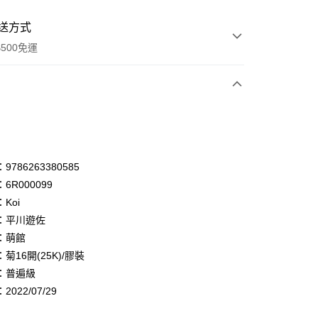
送方式
500免運
次付款
付款
享後付
786263380585
6R000099
FTEE先享後付」】
Koi
先享後付是「在收到商品之後才付款」的支付方式。 讓您購物簡單
心！
：平川遊佐
：不需註冊會員、不需綁卡、不需儲值。
：萌館
：只要手機號碼，簡訊認證，即可結帳。
菊16開(25K)/膠裝
：先確認商品／服務後，再付款。
：普遍級
付款
EE先享後付」結帳流程】
022/07/29
0，滿NT$500(含以上)免運費
方式選擇「AFTEE先享後付」後，將跳轉至「AFTEE先享後
頁面，進行簡訊認證並確認金額後，即可完成結帳。