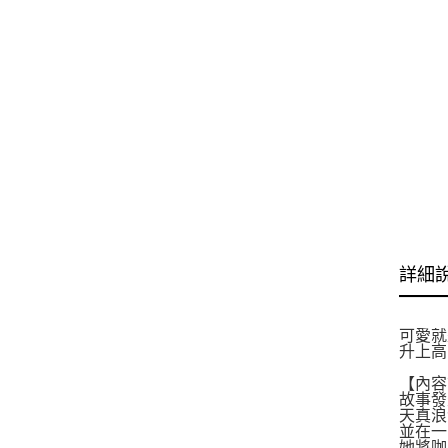
詳細
可愛就
升上高
【內容
故事發
天真浪
並在一
她將咖