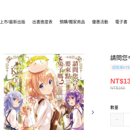
上市/最新出版
出書進度表
預購/獨家商品
優惠活動
電子書
請問您
超取滿NT$
NT$1
NT$160
數量