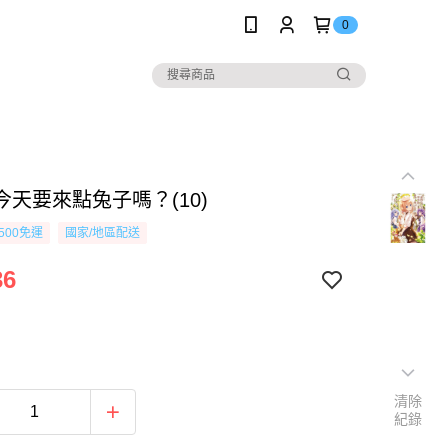
0
今天要來點兔子嗎？(10)
500免運
國家/地區配送
36
清除
紀錄