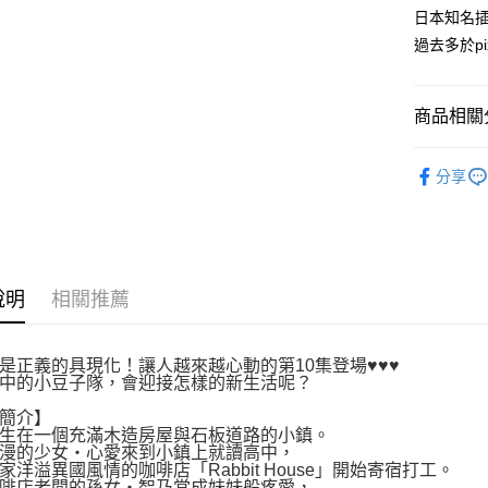
付款後全
２．訂單
日本知名
３．收到繳
每筆NT$8
過去多於p
／ATM／
※ 請注意
萊爾富取
絡購買商品
先享後付
每筆NT$8
商品相關分
※ 交易是
是否繳費成
付款後萊
漫畫
少
付客戶支
每筆NT$8
分享
【注意事
7-11取貨
１．透過由
交易，需
每筆NT$8
求債權轉
２．關於
付款後7-1
說明
相關推薦
https://aft
每筆NT$8
３．未成
「AFTE
宅配
任。
是正義的具現化！讓人越來越心動的第10集登場♥♥♥
４．使用「
中的小豆子隊，會迎接怎樣的新生活呢？
每筆NT$1
即時審查
簡介】
結果請求
國家/地區
生在一個充滿木造房屋與石板道路的小鎮。
５．嚴禁
漫的少女‧心愛來到小鎮上就讀高中，
形，恩沛
家洋溢異國風情的咖啡店「Rabbit House」開始寄宿打工。
動。
啡店老闆的孫女‧智乃當成妹妹般疼愛，