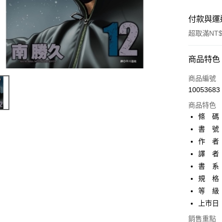
付款與運
超取滿NT$
付款方式
商品特色
信用卡一
商品編號
10053683
超商取貨
商品特色
AFTEE先
條 碼：9
相關說明
書 號：
【關於「A
作 者
ATM付款
AFTEE
便利好安
譯 者
１．簡單
書 系
２．便利
運送方式
規 格：
３．安心
等 級
全家取貨
【「AFT
上市日：2
每筆NT$8
１．於結帳
付」結帳
銷售重點