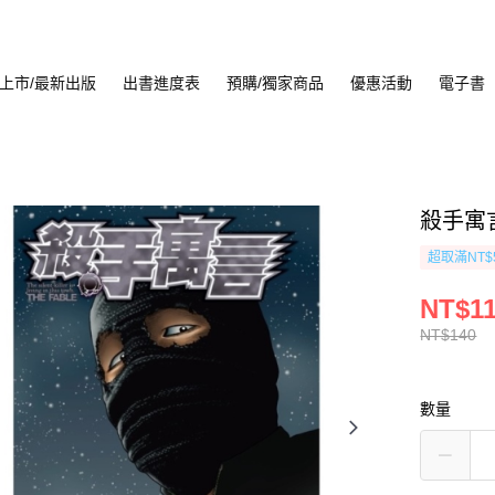
上市/最新出版
出書進度表
預購/獨家商品
優惠活動
電子書
殺手寓言
超取滿NT$
NT$1
NT$140
數量