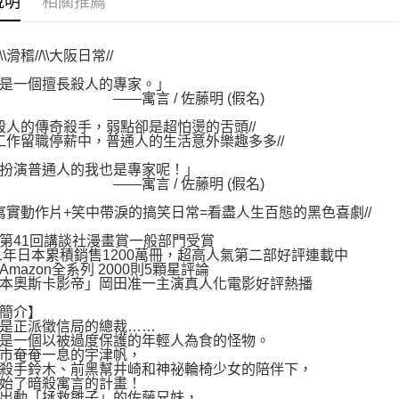
說明
相關推薦
/\\滑稽//\\大阪日常//
只是一個擅長殺人的專家。」
寓言 / 佐藤明 (假名)
秒殺人的傳奇殺手，弱點卻是超怕燙的舌頭//
手工作留職停薪中，普通人的生活意外樂趣多多//
來扮演普通人的我也是專家呢！」
寓言 / 佐藤明 (假名)
派寫實動作片+笑中帶淚的搞笑日常=看盡人生百態的黑色喜劇//
第41回講談社漫畫賞一般部門受賞
21年日本累積銷售1200萬冊，超高人氣第二部好評連載中
Amazon全系列 2000則5顆星評論
本奧斯卡影帝」岡田准一主演真人化電影好評熱播
簡介】
是正派徵信局的總裁……
是一個以被過度保護的年輕人為食的怪物。
市奄奄一息的宇津帆，
殺手鈴木、前黑幫井崎和神祕輪椅少女的陪伴下，
始了暗殺寓言的計畫！
出動「拯救雛子」的佐藤兄妹，