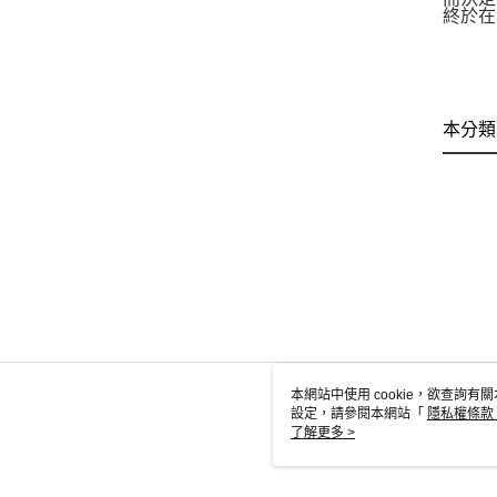
終於在
本分類
本網站中使用 cookie，欲查詢有關
設定，請參閱本網站「
隱私權條款
使用 cookie。
了解更多 >