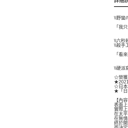
詳細
\\野蠻/
「我
——
\\六
\\殺
「看
——
\\硬
☆榮獲
★20
☆日本
★「日
【內容
表面上
實際上
在太平
在無情
終於開
而決定