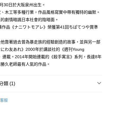
家取貨
成立數日內，您將收到繳費通知簡訊。
5月30日於大阪泉州出生。
費通知簡訊後14天內，點擊此簡訊中的連結，可透過四大超商
0，滿NT$500(含以上)免運費
電、木工等多種行業，作品風格寫實中帶有獨特的幽默。
網路銀行／等多元方式進行付款，方視為交易完成。
：結帳手續完成當下不需立刻繳費，但若您需要取消訂單，請聯
笑的劇情暗諷日本社會的陰暗面。
貨付款
的店家。未經商家同意取消之訂單仍視為有效，需透過AFTEE
憑藉作品《ナニワトモアレ》榮獲第41回ちばてつや賞準
繳納相關費用。
0，滿NT$500(含以上)免運費
否成功請以「AFTEE先享後付 」之結帳頁面顯示為準，若有關於
功／繳費後需取消欲退款等相關疑問，請聯繫「AFTEE先享後
爾富取貨
是他靠著過去曾為暴走族的經驗創造的故事，並與另一部
援中心」
https://netprotections.freshdesk.com/support/home
0，滿NT$500(含以上)免運費
にわ友あれ》2000年於講談社的《週刊Young
項】
ine》連載。2014年開始連載的《殺手寓言》系列，長達8年
付款
恩沛科技股份有限公司提供之「AFTEE先享後付」服務完成之
南勝久老師最有人氣的作品。
依本服務之必要範圍內提供個人資料，並將交易相關給付款項請
0，滿NT$500(含以上)免運費
讓予恩沛科技股份有限公司。
個人資料處理事宜，請瀏覽以下網址：
1取貨
ee.tw/terms/#terms3
類 (1)
0，滿NT$500(含以上)免運費
年的使用者請事先徵得法定代理人或監護人之同意方可使用
E先享後付」，若未經同意申辦者引起之損失，本公司不負相關責
年漫畫
客服
AFTEE先享後付」時，將依據個別帳號之用戶狀況，依本公司
00，滿NT$800(含以上)免運費
核予不同之上限額度；若仍有額度不足之情形，本公司將視審查
用戶進行身份認證。
配送
查看運費
一人註冊多個帳號或使用他人資訊註冊。若發現惡意使用之情
科技股份有限公司將有權停止該用戶之使用額度並採取法律行