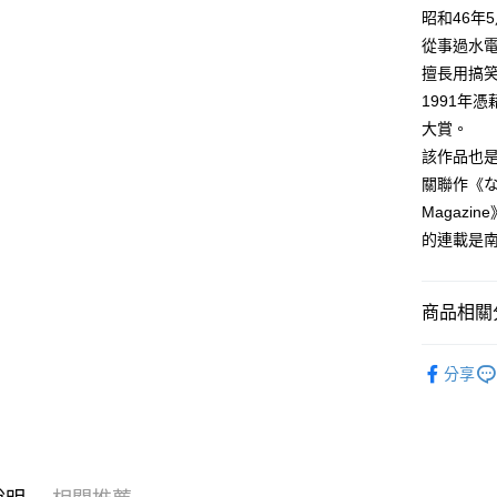
付款後全
２．訂單
昭和46年
３．收到繳
每筆NT$8
從事過水
／ATM／
※ 請注意
擅長用搞
萊爾富取
絡購買商品
1991年
先享後付
每筆NT$8
※ 交易是
大賞。
是否繳費成
付款後萊
該作品也
付客戶支
每筆NT$8
關聯作《な
【注意事
Magaz
7-11取貨
１．透過由
的連載是
交易，需
每筆NT$8
求債權轉
２．關於
付款後7-1
https://aft
商品相關分
每筆NT$8
３．未成
「AFTE
漫畫
青
宅配
任。
分享
４．使用「
每筆NT$1
即時審查
結果請求
國家/地區
５．嚴禁
形，恩沛
動。