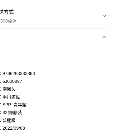
送方式
500免運
次付款
付款
享後付
786263383883
6J000897
FTEE先享後付」】
：南勝久
先享後付是「在收到商品之後才付款」的支付方式。 讓您購物簡單
心！
：平川遊佐
：不需註冊會員、不需綁卡、不需儲值。
：SPP_青年館
：只要手機號碼，簡訊認證，即可結帳。
32開/膠裝
：先確認商品／服務後，再付款。
：普遍級
付款
EE先享後付」結帳流程】
022/09/08
0，滿NT$500(含以上)免運費
方式選擇「AFTEE先享後付」後，將跳轉至「AFTEE先享後
頁面，進行簡訊認證並確認金額後，即可完成結帳。