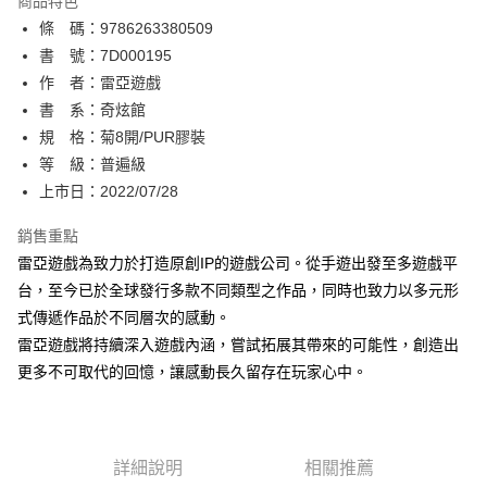
商品特色
相關說明
條 碼：9786263380509
【關於「AFTEE先享後付」】
ATM付款
AFTEE先享後付是「在收到商品之後才付款」的支付方式。 讓您購物簡單
書 號：7D000195
便利好安心！
作 者：雷亞遊戲
１．簡單：不需註冊會員、不需綁卡、不需儲值。
運送方式
書 系：奇炫館
２．便利：只要手機號碼，簡訊認證，即可結帳。
３．安心：先確認商品／服務後，再付款。
規 格：菊8開/PUR膠裝
全家取貨付款
等 級：普遍級
每筆NT$80，滿NT$500(含以上)免運費
【「AFTEE先享後付」結帳流程】
１．於結帳方式選擇「AFTEE先享後付」後，將跳轉至「AFTEE先享後付」
上市日：2022/07/28
付款後全家取貨
結帳頁面，進行簡訊認證並確認金額後，即可完成結帳。
２．訂單成立數日內，您將收到繳費通知簡訊。
銷售重點
每筆NT$80，滿NT$500(含以上)免運費
３．收到繳費通知簡訊後14天內，點擊此簡訊中的連結，可透過四大超商／
雷亞遊戲為致力於打造原創IP的遊戲公司。從手遊出發至多遊戲平
ATM／網路銀行／等多元方式進行付款，方視為交易完成。
萊爾富取貨付款
※ 請注意：結帳手續完成當下不需立刻繳費，但若您需要取消訂單，請聯絡
台，至今已於全球發行多款不同類型之作品，同時也致力以多元形
每筆NT$80，滿NT$500(含以上)免運費
購買商品的店家。未經商家同意取消之訂單仍視為有效，需透過AFTEE先享
式傳遞作品於不同層次的感動。
後付繳納相關費用。
雷亞遊戲將持續深入遊戲內涵，嘗試拓展其帶來的可能性，創造出
付款後萊爾富取貨
※ 交易是否成功請以「AFTEE先享後付 」之結帳頁面顯示為準，若有關於
是否繳費成功／繳費後需取消欲退款等相關疑問，請聯繫「AFTEE先享後付
更多不可取代的回憶，讓感動長久留存在玩家心中。
每筆NT$80，滿NT$500(含以上)免運費
客戶支援中心」
https://netprotections.freshdesk.com/support/home
7-11取貨付款
【注意事項】
１．透過由恩沛科技股份有限公司提供之「AFTEE先享後付」服務完成之交
每筆NT$80，滿NT$500(含以上)免運費
易，需依本服務之必要範圍內提供個人資料，並將交易相關給付款項請求債
詳細說明
相關推薦
權轉讓予恩沛科技股份有限公司。