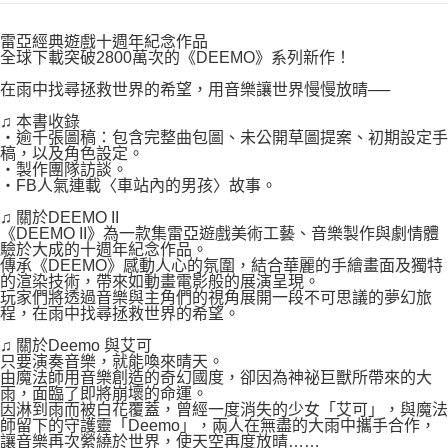
付款後7-11取貨
２．關於個人資料處理事宜，請瀏覽以下網址：
每筆NT$80，滿NT$500(含以上)免運費
https://aftee.tw/terms/#terms3
雷亞經典遊戲十週年紀念作品
３．未成年的使用者請事先徵得法定代理人或監護人之同意方可使用
全球下載突破2800萬次的《DEEMO》系列新作！
宅配
「AFTEE先享後付」，若未經同意申辦者引起之損失，本公司不負相關責
任。
在雨中找尋拯救世界的希望，用音樂讓世界慢慢放晴──
每筆NT$100，滿NT$800(含以上)免運費
４．使用「AFTEE先享後付」時，將依據個別帳號之用戶狀況，依本公司即
♫ 本書收錄
時審查核予不同之上限額度；若仍有額度不足之情形，本公司將視審查結果
國家/地區配送
查看運費
‧逾千張圖稿：包含完整曲包圖、未公開草圖提案、初期設定手
請求用戶進行身份認證。
稿，以及角色設定。
５．嚴禁一人註冊多個帳號或使用他人資訊註冊。若發現惡意使用之情形，
‧製作團隊訪談。
恩沛科技股份有限公司將有權停止該用戶之使用額度並採取法律行動。
‧FB人氣連載〈車站內的男孩〉故事。
♫ 關於DEEMO II
《DEEMO II》為一款集雷亞遊戲美術工藝、音樂製作與劇情體
驗於大成的十週年紀念作品。
傳承《DEEMO》感動人心的氛圍，結合華麗的手繪畫面及獨特
的渲染技術，帶來如動畫電影般的展演呈現。
玩家們將透過音樂與主角們的視角展開一段不可思議的夢幻旅
程，在雨中找尋拯救世界的希望。
♫ 關於Deemo 與艾可
只要演奏音樂，就能喚來晴天。
由魔法師用音樂創造的奇幻國度，卻因為神祕巨獸所帶來的大
雨，面臨了即將崩壞的命運。
因淋到雨而被白花覆蓋，曾經一度消失的少女「艾可」，與魔法
師留下的守護靈「Deemo」，兩人在無盡的大雨中攜手合作，
讓音樂再次縈繞於世界，使天空再度放晴……