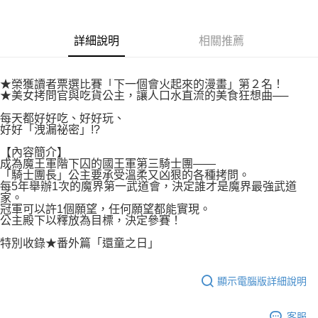
付款後7-11取貨
２．關於個人資料處理事宜，請瀏覽以下網址：
每筆NT$80，滿NT$500(含以上)免運費
https://aftee.tw/terms/#terms3
３．未成年的使用者請事先徵得法定代理人或監護人之同意方可使用
詳細說明
相關推薦
宅配
「AFTEE先享後付」，若未經同意申辦者引起之損失，本公司不負相關責
任。
每筆NT$100，滿NT$800(含以上)免運費
４．使用「AFTEE先享後付」時，將依據個別帳號之用戶狀況，依本公司即
★榮獲讀者票選比賽「下一個會火起來的漫畫」第２名！
時審查核予不同之上限額度；若仍有額度不足之情形，本公司將視審查結果
國家/地區配送
查看運費
★美女拷問官與吃貨公主，讓人口水直流的美食狂想曲──
請求用戶進行身份認證。
５．嚴禁一人註冊多個帳號或使用他人資訊註冊。若發現惡意使用之情形，
每天都好好吃、好好玩、
恩沛科技股份有限公司將有權停止該用戶之使用額度並採取法律行動。
好好「洩漏祕密」!?
【內容簡介】
成為魔王軍階下囚的國王軍第三騎士團——
「騎士團長」公主要承受溫柔又凶狠的各種拷問。
每5年舉辦1次的魔界第一武道會，決定誰才是魔界最強武道
家。
冠軍可以許1個願望，任何願望都能實現。
公主殿下以釋放為目標，決定參賽！
特別收錄★番外篇「還童之日」
顯示電腦版詳細說明
客服