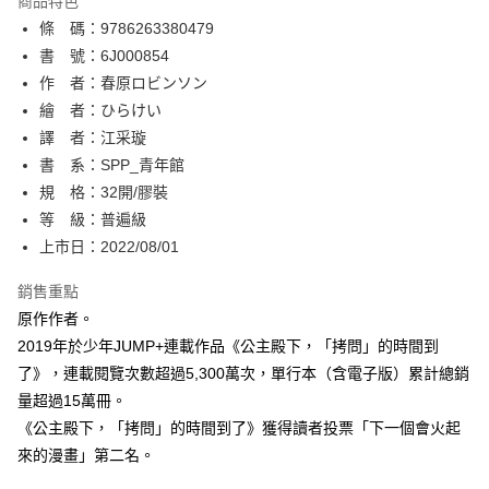
商品特色
相關說明
條 碼：9786263380479
【關於「AFTEE先享後付」】
ATM付款
AFTEE先享後付是「在收到商品之後才付款」的支付方式。 讓您購物簡單
書 號：6J000854
便利好安心！
作 者：春原ロビンソン
１．簡單：不需註冊會員、不需綁卡、不需儲值。
運送方式
繪 者：ひらけい
２．便利：只要手機號碼，簡訊認證，即可結帳。
３．安心：先確認商品／服務後，再付款。
譯 者：江采璇
全家取貨付款
書 系：SPP_青年館
每筆NT$80，滿NT$500(含以上)免運費
【「AFTEE先享後付」結帳流程】
１．於結帳方式選擇「AFTEE先享後付」後，將跳轉至「AFTEE先享後付」
規 格：32開/膠裝
付款後全家取貨
結帳頁面，進行簡訊認證並確認金額後，即可完成結帳。
等 級：普遍級
２．訂單成立數日內，您將收到繳費通知簡訊。
每筆NT$80，滿NT$500(含以上)免運費
上市日：2022/08/01
３．收到繳費通知簡訊後14天內，點擊此簡訊中的連結，可透過四大超商／
ATM／網路銀行／等多元方式進行付款，方視為交易完成。
萊爾富取貨付款
※ 請注意：結帳手續完成當下不需立刻繳費，但若您需要取消訂單，請聯絡
銷售重點
每筆NT$80，滿NT$500(含以上)免運費
購買商品的店家。未經商家同意取消之訂單仍視為有效，需透過AFTEE先享
原作作者。
後付繳納相關費用。
2019年於少年JUMP+連載作品《公主殿下，「拷問」的時間到
付款後萊爾富取貨
※ 交易是否成功請以「AFTEE先享後付 」之結帳頁面顯示為準，若有關於
是否繳費成功／繳費後需取消欲退款等相關疑問，請聯繫「AFTEE先享後付
了》，連載閱覽次數超過5,300萬次，單行本（含電子版）累計總銷
每筆NT$80，滿NT$500(含以上)免運費
客戶支援中心」
https://netprotections.freshdesk.com/support/home
量超過15萬冊。
7-11取貨付款
《公主殿下，「拷問」的時間到了》獲得讀者投票「下一個會火起
【注意事項】
１．透過由恩沛科技股份有限公司提供之「AFTEE先享後付」服務完成之交
每筆NT$80，滿NT$500(含以上)免運費
來的漫畫」第二名。
易，需依本服務之必要範圍內提供個人資料，並將交易相關給付款項請求債
權轉讓予恩沛科技股份有限公司。