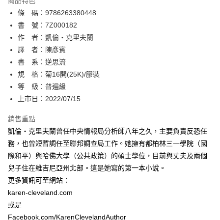
商品特色
相關說明
條 碼：9786263380448
【關於「AFTEE先享後付」】
ATM付款
AFTEE先享後付是「在收到商品之後才付款」的支付方式。 讓您購物簡單
書 號：7Z000182
便利好安心！
作 者：凱倫‧克里夫蘭
１．簡單：不需註冊會員、不需綁卡、不需儲值。
運送方式
譯 者：陳彥賓
２．便利：只要手機號碼，簡訊認證，即可結帳。
３．安心：先確認商品／服務後，再付款。
書 系：逆思流
全家取貨付款
規 格：菊16開(25K)/膠裝
每筆NT$80，滿NT$500(含以上)免運費
【「AFTEE先享後付」結帳流程】
１．於結帳方式選擇「AFTEE先享後付」後，將跳轉至「AFTEE先享後付」
等 級：普遍級
付款後全家取貨
結帳頁面，進行簡訊認證並確認金額後，即可完成結帳。
上市日：2022/07/15
２．訂單成立數日內，您將收到繳費通知簡訊。
每筆NT$80，滿NT$500(含以上)免運費
３．收到繳費通知簡訊後14天內，點擊此簡訊中的連結，可透過四大超商／
銷售重點
ATM／網路銀行／等多元方式進行付款，方視為交易完成。
萊爾富取貨付款
※ 請注意：結帳手續完成當下不需立刻繳費，但若您需要取消訂單，請聯絡
凱倫‧克里夫蘭曾任中央情報局分析師八年之久，主要負責反恐任
每筆NT$80，滿NT$500(含以上)免運費
購買商品的店家。未經商家同意取消之訂單仍視為有效，需透過AFTEE先享
務，也曾短暫調任至聯邦調查局工作。她擁有都柏林三一學院（國
後付繳納相關費用。
際和平）與哈佛大學（公共政策）的碩士學位，目前與丈夫及兩個
付款後萊爾富取貨
※ 交易是否成功請以「AFTEE先享後付 」之結帳頁面顯示為準，若有關於
是否繳費成功／繳費後需取消欲退款等相關疑問，請聯繫「AFTEE先享後付
兒子住在維吉尼亞州北部。這是她寫的第一本小說。
每筆NT$80，滿NT$500(含以上)免運費
客戶支援中心」
https://netprotections.freshdesk.com/support/home
更多資訊可至網站：
7-11取貨付款
karen-cleveland.com
【注意事項】
１．透過由恩沛科技股份有限公司提供之「AFTEE先享後付」服務完成之交
每筆NT$80，滿NT$500(含以上)免運費
或是
易，需依本服務之必要範圍內提供個人資料，並將交易相關給付款項請求債
Facebook.com/KarenClevelandAuthor
權轉讓予恩沛科技股份有限公司。