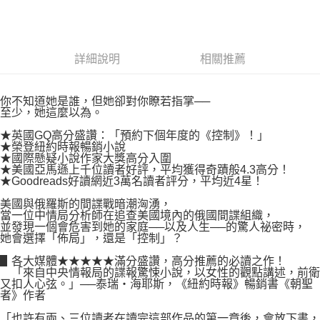
付款後7-11取貨
２．關於個人資料處理事宜，請瀏覽以下網址：
每筆NT$80，滿NT$500(含以上)免運費
https://aftee.tw/terms/#terms3
３．未成年的使用者請事先徵得法定代理人或監護人之同意方可使用
宅配
「AFTEE先享後付」，若未經同意申辦者引起之損失，本公司不負相關責
詳細說明
相關推薦
任。
每筆NT$100，滿NT$800(含以上)免運費
４．使用「AFTEE先享後付」時，將依據個別帳號之用戶狀況，依本公司即
時審查核予不同之上限額度；若仍有額度不足之情形，本公司將視審查結果
國家/地區配送
查看運費
你不知道她是誰，但她卻對你瞭若指掌──
請求用戶進行身份認證。
至少，她這麼以為。
５．嚴禁一人註冊多個帳號或使用他人資訊註冊。若發現惡意使用之情形，
恩沛科技股份有限公司將有權停止該用戶之使用額度並採取法律行動。
★英國GQ高分盛讚：「預約下個年度的《控制》！」
★榮登紐約時報暢銷小說
★國際懸疑小說作家大獎高分入圍
★美國亞馬遜上千位讀者好評，平均獲得奇蹟般4.3高分！
★Goodreads好讀網近3萬名讀者評分，平均近4星！
美國與俄羅斯的間諜戰暗潮洶湧，
當一位中情局分析師在追查美國境內的俄國間諜組織，
並發現一個會危害到她的家庭──以及人生──的驚人祕密時，
她會選擇「佈局」，還是「控制」？
▋各大媒體★★★★★滿分盛讚，高分推薦的必讀之作！
「來自中央情報局的諜報驚悚小說，以女性的觀點講述，前衛
又扣人心弦。」──泰瑞‧海耶斯，《紐約時報》暢銷書《朝聖
者》作者
「也許有兩、三位讀者在讀完這部作品的第一章後，會放下書，