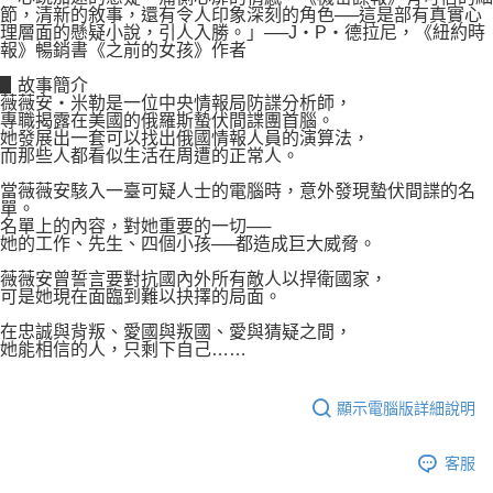
節，清新的敘事，還有令人印象深刻的角色──這是部有真實心
理層面的懸疑小說，引人入勝。」──J‧P‧德拉尼，《紐約時
報》暢銷書《之前的女孩》作者
▋故事簡介
薇薇安‧米勒是一位中央情報局防諜分析師，
專職揭露在美國的俄羅斯蟄伏間諜團首腦。
她發展出一套可以找出俄國情報人員的演算法，
而那些人都看似生活在周遭的正常人。
當薇薇安駭入一臺可疑人士的電腦時，意外發現蟄伏間諜的名
單。
名單上的內容，對她重要的一切──
她的工作、先生、四個小孩──都造成巨大威脅。
薇薇安曾誓言要對抗國內外所有敵人以捍衛國家，
可是她現在面臨到難以抉擇的局面。
在忠誠與背叛、愛國與叛國、愛與猜疑之間，
她能相信的人，只剩下自己……
顯示電腦版詳細說明
客服