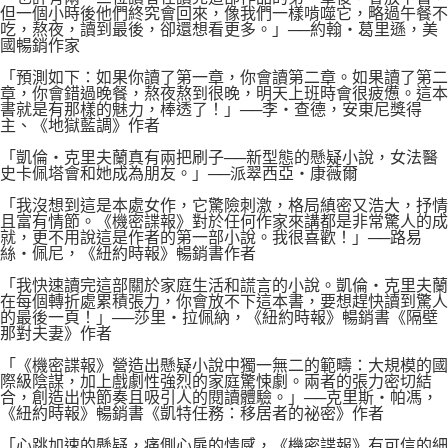
但一個小時後他們終究會回來，像我們一樣啃噬它，略過午餐不
吃，熬夜，讀到最後，卻還想看更多。」──約翰‧葛里遜，美
國暢銷作家
「預測如下：如果你讀了第一章，你會讀第二章。如果讀了第二
章，你會錯過晚餐，熬夜熬到很晚，明天上班時會很疲憊。這本
書就是有那樣的魅力，棒透了！」──李‧查德，安東尼獎得
主、《地獄藍調》作者
「凱倫‧克里夫蘭真有兩把刷子──新型態的懸疑小說，女法醫
史卡佩塔會和她成為朋友。」──派翠西亞‧康薇爾
「我沒想到這是本處女作，它驚險刺激，格局縝密又浩大，抒情
且富有情節。《機密諜報》對於任何作家來講都是非常驚人的成
就，更不用說這是作者的第一部小說。我很喜歡！」──路易
絲‧佩尼，《紐約時報》暢銷書作者
「我快速讀完這部關於家庭生活和謊言的小說。凱倫‧克里夫蘭
在每個轉折處累積張力，你會放不下這本書，要想趕快讀到驚人
的最後一頁！」──莎里‧拉佩納，《紐約時報》暢銷書《隔壁
那對夫妻》作者
「《機密諜報》營造出懸疑小說中獨一無二的範疇：大規模的國
際級陰謀，加上戲劇性強烈的家庭驚悚劇。兩者的張力密切結
合，創造出快節奏且吸引人的閱讀體驗。」──克里斯‧帕馮，
《紐約時報》暢銷書《凱特任務：移居者的祕密》作者
「心跳加速的懸疑，痛側心扉的情感，《機密諜報》有可信的細