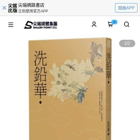
尖端網路書店
開啟APP
立刻使用官方APP
0
1
/
2