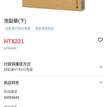
洗鉛華(下)
超取滿NT$500免運
國家/地區配送
NT$221
NT$280
付款與運送方式
超取滿NT$500免運
付款方式
商品特色
信用卡一次付款
商品編號
超商取貨付款
10053642
AFTEE先享後付