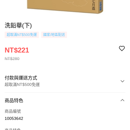
洗鉛華(下)
超取滿NT$500免運
國家/地區配送
NT$221
NT$280
付款與運送方式
超取滿NT$500免運
付款方式
商品特色
信用卡一次付款
商品編號
超商取貨付款
10053642
AFTEE先享後付