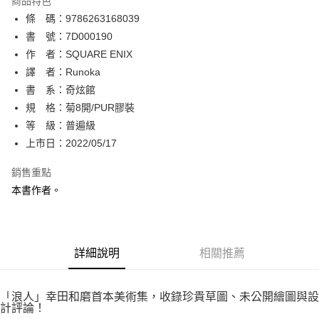
商品特色
相關說明
條 碼：9786263168039
【關於「AFTEE先享後付」】
ATM付款
AFTEE先享後付是「在收到商品之後才付款」的支付方式。 讓您購物簡單
書 號：7D000190
便利好安心！
作 者：SQUARE ENIX
１．簡單：不需註冊會員、不需綁卡、不需儲值。
運送方式
譯 者：Runoka
２．便利：只要手機號碼，簡訊認證，即可結帳。
３．安心：先確認商品／服務後，再付款。
書 系：奇炫館
全家取貨付款
規 格：菊8開/PUR膠裝
每筆NT$80，滿NT$500(含以上)免運費
【「AFTEE先享後付」結帳流程】
１．於結帳方式選擇「AFTEE先享後付」後，將跳轉至「AFTEE先享後付」
等 級：普遍級
付款後全家取貨
結帳頁面，進行簡訊認證並確認金額後，即可完成結帳。
上市日：2022/05/17
２．訂單成立數日內，您將收到繳費通知簡訊。
每筆NT$80，滿NT$500(含以上)免運費
３．收到繳費通知簡訊後14天內，點擊此簡訊中的連結，可透過四大超商／
銷售重點
ATM／網路銀行／等多元方式進行付款，方視為交易完成。
萊爾富取貨付款
※ 請注意：結帳手續完成當下不需立刻繳費，但若您需要取消訂單，請聯絡
本書作者。
每筆NT$80，滿NT$500(含以上)免運費
購買商品的店家。未經商家同意取消之訂單仍視為有效，需透過AFTEE先享
後付繳納相關費用。
付款後萊爾富取貨
※ 交易是否成功請以「AFTEE先享後付 」之結帳頁面顯示為準，若有關於
是否繳費成功／繳費後需取消欲退款等相關疑問，請聯繫「AFTEE先享後付
每筆NT$80，滿NT$500(含以上)免運費
詳細說明
相關推薦
客戶支援中心」
https://netprotections.freshdesk.com/support/home
7-11取貨付款
【注意事項】
１．透過由恩沛科技股份有限公司提供之「AFTEE先享後付」服務完成之交
每筆NT$80，滿NT$500(含以上)免運費
「浪人」幸田和磨首本美術集，收錄珍貴草圖、未公開繪圖與設
易，需依本服務之必要範圍內提供個人資料，並將交易相關給付款項請求債
計評論！
權轉讓予恩沛科技股份有限公司。