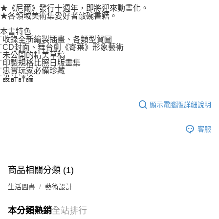
付款後7-11取貨
★《尼爾》發行十週年，即將迎來動畫化。
２．關於個人資料處理事宜，請瀏覽以下網址：
每筆NT$80，滿NT$500(含以上)免運費
★各領域美術集愛好者敲碗書籍。
https://aftee.tw/terms/#terms3
３．未成年的使用者請事先徵得法定代理人或監護人之同意方可使用
本書特色
宅配
「AFTEE先享後付」，若未經同意申辦者引起之損失，本公司不負相關責
˙收錄全新繪製插畫、各類型賀圖
任。
每筆NT$100，滿NT$800(含以上)免運費
˙CD封面、舞台劇《寄葉》形象藝術
４．使用「AFTEE先享後付」時，將依據個別帳號之用戶狀況，依本公司即
˙未公開的精美草稿
時審查核予不同之上限額度；若仍有額度不足之情形，本公司將視審查結果
˙印製規格比照日版畫集
國家/地區配送
查看運費
請求用戶進行身份認證。
˙忠實玩家必備珍藏
˙設計評論
５．嚴禁一人註冊多個帳號或使用他人資訊註冊。若發現惡意使用之情形，
恩沛科技股份有限公司將有權停止該用戶之使用額度並採取法律行動。
顯示電腦版詳細說明
客服
商品相關分類 (1)
生活圖書
藝術設計
本分類熱銷
全站排行