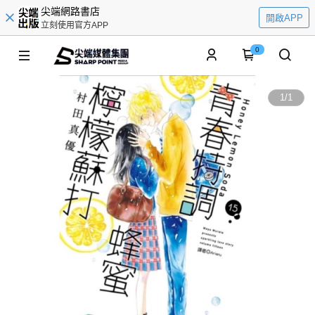
尖端網路書店
開啟APP
立刻使用官方APP
0
1
/
1