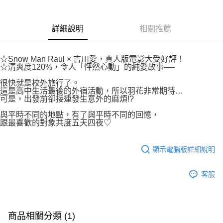
付款後7-11取貨
２．關於個人資料處理事宜，請瀏覽以下網址：
每筆NT$80，滿NT$500(含以上)免運費
https://aftee.tw/terms/#terms3
３．未成年的使用者請事先徵得法定代理人或監護人之同意方可使用
詳細說明
相關推薦
宅配
「AFTEE先享後付」，若未經同意申辦者引起之損失，本公司不負相關責
任。
每筆NT$100，滿NT$800(含以上)免運費
４．使用「AFTEE先享後付」時，將依據個別帳號之用戶狀況，依本公司即
☆Snow Man Raul × 吉川愛，真人版電影大受好評！
時審查核予不同之上限額度；若仍有額度不足之情形，本公司將視審查結果
國家/地區配送
查看運費
☆清爽度120%，令人「怦然心動」的純愛故事──
請求用戶進行身份認證。
５．嚴禁一人註冊多個帳號或使用他人資訊註冊。若發現惡意使用之情形，
很快就是校外旅行了。
恩沛科技股份有限公司將有權停止該用戶之使用額度並採取法律行動。
這是高中生活最後的外宿活動，所以羽花非常期待…
可是，出發前卻接連發生意外的麻煩!?
與平時不同的地點，有了與平時不同的回憶，
跟最喜歡的對象共度五天四夜♡
顯示電腦版詳細說明
客服
商品相關分類 (1)