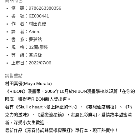
商品特色
相關說明
條 碼：9786263380356
【關於「AFTEE先享後付」】
ATM付款
AFTEE先享後付是「在收到商品之後才付款」的支付方式。 讓您購物簡單
書 號：6Z000441
便利好安心！
作 者：村田真優
１．簡單：不需註冊會員、不需綁卡、不需儲值。
運送方式
譯 者：Arieru
２．便利：只要手機號碼，簡訊認證，即可結帳。
３．安心：先確認商品／服務後，再付款。
書 系：夢夢館
全家取貨付款
規 格：32開/膠裝
每筆NT$80，滿NT$500(含以上)免運費
【「AFTEE先享後付」結帳流程】
１．於結帳方式選擇「AFTEE先享後付」後，將跳轉至「AFTEE先享後付」
等 級：普遍級
付款後全家取貨
結帳頁面，進行簡訊認證並確認金額後，即可完成結帳。
上市日：2022/07/06
２．訂單成立數日內，您將收到繳費通知簡訊。
每筆NT$80，滿NT$500(含以上)免運費
３．收到繳費通知簡訊後14天內，點擊此簡訊中的連結，可透過四大超商／
銷售重點
ATM／網路銀行／等多元方式進行付款，方視為交易完成。
萊爾富取貨付款
※ 請注意：結帳手續完成當下不需立刻繳費，但若您需要取消訂單，請聯絡
村田真優(Mayu Murata)
每筆NT$80，滿NT$500(含以上)免運費
購買商品的店家。未經商家同意取消之訂單仍視為有效，需透過AFTEE先享
《RIBON》漫畫家，2005年10月於RIBON漫畫學校以短篇「在你的
後付繳納相關費用。
眼底」獲得準RIBON新人獎出道。
付款後萊爾富取貨
※ 交易是否成功請以「AFTEE先享後付 」之結帳頁面顯示為準，若有關於
是否繳費成功／繳費後需取消欲退款等相關疑問，請聯繫「AFTEE先享後付
著有《Skull x heart ~愛上隔壁的他~》、《妄想仙度瑞拉》、《巧
每筆NT$80，滿NT$500(含以上)免運費
客戶支援中心」
https://netprotections.freshdesk.com/support/home
克力的滋味》、《愛戀流星鏡》，畫風色彩鮮明，愛情故事甜蜜清
7-11取貨付款
新，深受小女生歡迎。
【注意事項】
１．透過由恩沛科技股份有限公司提供之「AFTEE先享後付」服務完成之交
每筆NT$80，滿NT$500(含以上)免運費
最新作品《青春特調蜂蜜檸檬蘇打》單行本，現正熱賣中！
易，需依本服務之必要範圍內提供個人資料，並將交易相關給付款項請求債
權轉讓予恩沛科技股份有限公司。