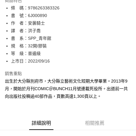
商品特色
相關說明
條 碼：9786263383326
【關於「AFTEE先享後付」】
ATM付款
AFTEE先享後付是「在收到商品之後才付款」的支付方式。 讓您購物簡單
書 號：6J000890
便利好安心！
作 者：安曇騎士
１．簡單：不需註冊會員、不需綁卡、不需儲值。
運送方式
譯 者：洪子喬
２．便利：只要手機號碼，簡訊認證，即可結帳。
３．安心：先確認商品／服務後，再付款。
書 系：SPP_青年館
全家取貨付款
規 格：32開/膠裝
每筆NT$80，滿NT$500(含以上)免運費
【「AFTEE先享後付」結帳流程】
１．於結帳方式選擇「AFTEE先享後付」後，將跳轉至「AFTEE先享後付」
等 級：普遍級
付款後全家取貨
結帳頁面，進行簡訊認證並確認金額後，即可完成結帳。
上市日：2022/09/16
２．訂單成立數日內，您將收到繳費通知簡訊。
每筆NT$80，滿NT$500(含以上)免運費
３．收到繳費通知簡訊後14天內，點擊此簡訊中的連結，可透過四大超商／
銷售重點
ATM／網路銀行／等多元方式進行付款，方視為交易完成。
萊爾富取貨付款
※ 請注意：結帳手續完成當下不需立刻繳費，但若您需要取消訂單，請聯絡
出生於大分縣別府市，大分縣立藝術文化短期大學畢業。2013年9
每筆NT$80，滿NT$500(含以上)免運費
購買商品的店家。未經商家同意取消之訂單仍視為有效，需透過AFTEE先享
月，開始於月刊COMIC＠BUNCH11月號連載死役所。出道前一共
後付繳納相關費用。
向出版社投稿逾40部作品，頁數高達1,300頁以上。
付款後萊爾富取貨
※ 交易是否成功請以「AFTEE先享後付 」之結帳頁面顯示為準，若有關於
是否繳費成功／繳費後需取消欲退款等相關疑問，請聯繫「AFTEE先享後付
每筆NT$80，滿NT$500(含以上)免運費
客戶支援中心」
https://netprotections.freshdesk.com/support/home
7-11取貨付款
【注意事項】
詳細說明
相關推薦
１．透過由恩沛科技股份有限公司提供之「AFTEE先享後付」服務完成之交
每筆NT$80，滿NT$500(含以上)免運費
易，需依本服務之必要範圍內提供個人資料，並將交易相關給付款項請求債
權轉讓予恩沛科技股份有限公司。