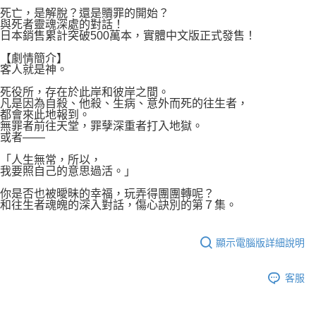
付款後7-11取貨
２．關於個人資料處理事宜，請瀏覽以下網址：
死亡，是解脫？還是贖罪的開始？
每筆NT$80，滿NT$500(含以上)免運費
與死者靈魂深處的對話！
https://aftee.tw/terms/#terms3
日本銷售累計突破500萬本，實體中文版正式發售！
３．未成年的使用者請事先徵得法定代理人或監護人之同意方可使用
宅配
「AFTEE先享後付」，若未經同意申辦者引起之損失，本公司不負相關責
【劇情簡介】
任。
每筆NT$100，滿NT$800(含以上)免運費
客人就是神。
４．使用「AFTEE先享後付」時，將依據個別帳號之用戶狀況，依本公司即
時審查核予不同之上限額度；若仍有額度不足之情形，本公司將視審查結果
國家/地區配送
查看運費
死役所，存在於此岸和彼岸之間。
請求用戶進行身份認證。
凡是因為自殺、他殺、生病、意外而死的往生者，
５．嚴禁一人註冊多個帳號或使用他人資訊註冊。若發現惡意使用之情形，
都會來此地報到。
無罪者前往天堂，罪孽深重者打入地獄。
恩沛科技股份有限公司將有權停止該用戶之使用額度並採取法律行動。
或者——
「人生無常，所以，
我要照自己的意思過活。」
你是否也被曖昧的幸福，玩弄得團團轉呢？
和往生者魂魄的深入對話，傷心訣別的第７集。
顯示電腦版詳細說明
客服