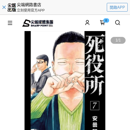
尖端網路書店
開啟APP
立刻使用官方APP
0
1
/
1