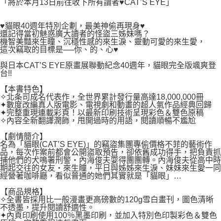
２．關於個人資料處理事宜，請瀏覽以下網址：
「將於本月13日前往收下所有讀者♥CAT’S EYE」
每筆NT$80，滿NT$500(含以上)免運費
https://aftee.tw/terms/#terms3
３．未成年的使用者請事先徵得法定代理人或監護人之同意方可使用
宅配
♥貓眼40週年特別企劃，最美神偷再現身♥
「AFTEE先享後付」，若未經同意申辦者引起之損失，本公司不負相關責
還記得當初魅惑廣大讀者的怪盜三姊妹嗎？
任。
每筆NT$100，滿NT$800(含以上)免運費
機智美豔來生瞳、沉穩性感的來生淚、靈動可愛的來生愛，
４．使用「AFTEE先享後付」時，將依據個別帳號之用戶狀況，依本公司即
這次竊取的目標是──你、的、心♥
時審查核予不同之上限額度；若仍有額度不足之情形，本公司將視審查結果
國家/地區配送
查看運費
請求用戶進行身份認證。
與日本CAT’S EYE原畫展聯動紀念40週年，貓眼完全版颯爽登
５．嚴禁一人註冊多個帳號或使用他人資訊註冊。若發現惡意使用之情形，
台!!
恩沛科技股份有限公司將有權停止該用戶之使用額度並採取法律行動。
【本書特色】
✧北条司成名代表作，全世界累計發行量高達18,000,000冊
✦數度改編真人版電影、電視劇和動畫的超人氣作品經典回歸
✦完整重現連載彩頁！以最新印刷技術呈現彩色＆雙色原稿
✧內容全新翻譯潤飾，甩開過時的用語，閱讀順暢不尷尬
【劇情簡介】
名為「貓眼(CAT’S EYE)」的竊盜集團專偷價格不菲的藝術作
品，每次作案前都會公開盜取預告，卻依舊成功得手，把負責抓
捕他們的犬鳴署刑警‧內海俊夫耍得團團轉。內海俊夫從高中時
期起交往的女友‧來生瞳，平日與姊姊來生淚、妹妹來生愛一同
經營著咖啡廳，看似普通的她們其實就是「貓眼」…
【商品規格】
✧全書皆採用比一般漫畫更高磅數的120g雪白畫刊，圖色清晰
不透墨，提升閱讀舒適性。
✦內頁印刷使用100％黑墨印刷，並加入特別色印製彩色＆雙色