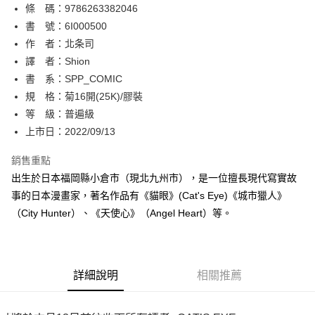
條 碼：9786263382046
【關於「AFTEE先享後付」】
ATM付款
AFTEE先享後付是「在收到商品之後才付款」的支付方式。 讓您購物簡單
書 號：6I000500
便利好安心！
作 者：北条司
１．簡單：不需註冊會員、不需綁卡、不需儲值。
運送方式
譯 者：Shion
２．便利：只要手機號碼，簡訊認證，即可結帳。
３．安心：先確認商品／服務後，再付款。
書 系：SPP_COMIC
全家取貨付款
規 格：菊16開(25K)/膠裝
每筆NT$80，滿NT$500(含以上)免運費
【「AFTEE先享後付」結帳流程】
１．於結帳方式選擇「AFTEE先享後付」後，將跳轉至「AFTEE先享後付」
等 級：普遍級
付款後全家取貨
結帳頁面，進行簡訊認證並確認金額後，即可完成結帳。
上市日：2022/09/13
２．訂單成立數日內，您將收到繳費通知簡訊。
每筆NT$80，滿NT$500(含以上)免運費
３．收到繳費通知簡訊後14天內，點擊此簡訊中的連結，可透過四大超商／
銷售重點
ATM／網路銀行／等多元方式進行付款，方視為交易完成。
萊爾富取貨付款
※ 請注意：結帳手續完成當下不需立刻繳費，但若您需要取消訂單，請聯絡
出生於日本福岡縣小倉市（現北九州市），是一位擅長現代寫實故
每筆NT$80，滿NT$500(含以上)免運費
購買商品的店家。未經商家同意取消之訂單仍視為有效，需透過AFTEE先享
事的日本漫畫家，著名作品有《貓眼》(Cat's Eye)《城市獵人》
後付繳納相關費用。
（City Hunter）、《天使心》（Angel Heart）等。
付款後萊爾富取貨
※ 交易是否成功請以「AFTEE先享後付 」之結帳頁面顯示為準，若有關於
是否繳費成功／繳費後需取消欲退款等相關疑問，請聯繫「AFTEE先享後付
每筆NT$80，滿NT$500(含以上)免運費
客戶支援中心」
https://netprotections.freshdesk.com/support/home
7-11取貨付款
【注意事項】
詳細說明
相關推薦
１．透過由恩沛科技股份有限公司提供之「AFTEE先享後付」服務完成之交
每筆NT$80，滿NT$500(含以上)免運費
易，需依本服務之必要範圍內提供個人資料，並將交易相關給付款項請求債
權轉讓予恩沛科技股份有限公司。
付款後7-11取貨